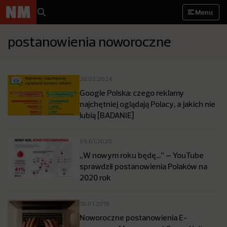
Menu
postanowienia noworoczne
26.02.2024
Google Polska: czego reklamy
najchętniej oglądają Polacy, a jakich nie
lubią [BADANIE]
09.01.2020
„W nowym roku będę…” – YouTube
sprawdził postanowienia Polaków na
2020 rok
18.01.2016
Noworoczne postanowienia E-