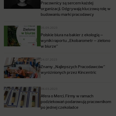
Pracownicy są sercem każdej
organizacji. Odgrywają kluczową rolę w
budowaniu marki pracodawcy
05.09.2023
Polskie biura na bakier z ekologią –
wyniki raportu „Ekobarometr – zielono
w biurze”
24.07.2023
Znamy „Najlepszych Pracodawców”
wyróżnionych przez Kincentric
06.03.2023
Afera o Merci. Firmy w ramach
podziekowań podarowują pracownikom
po jednej czekoladce