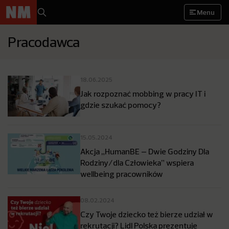
Menu
Pracodawca
18.06.2025
Jak rozpoznać mobbing w pracy IT i
gdzie szukać pomocy?
15.05.2024
Akcja „HumanBE – Dwie Godziny Dla
Rodziny/dla Człowieka” wspiera
wellbeing pracowników
08.02.2024
Czy Twoje dziecko też bierze udział w
rekrutacji? Lidl Polska prezentuje