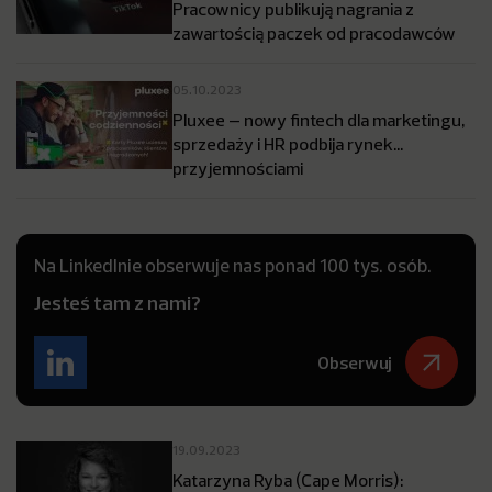
Pracownicy publikują nagrania z
zawartością paczek od pracodawców
05.10.2023
Pluxee – nowy fintech dla marketingu,
sprzedaży i HR podbija rynek…
przyjemnościami
Na LinkedInie obserwuje nas ponad 100 tys. osób.
Jesteś tam z nami?
Obserwuj
19.09.2023
Katarzyna Ryba (Cape Morris):