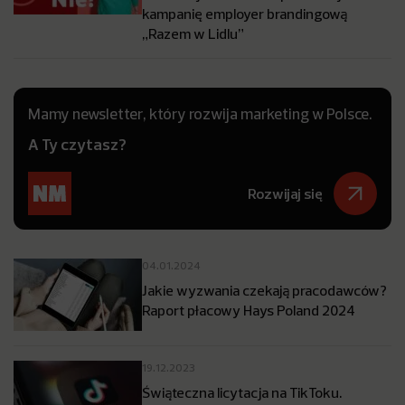
kampanię employer brandingową
„Razem w Lidlu”
Mamy newsletter, który rozwija marketing w Polsce.
A Ty czytasz?
Rozwijaj się
04.01.2024
Jakie wyzwania czekają pracodawców?
Raport płacowy Hays Poland 2024
19.12.2023
Świąteczna licytacja na TikToku.