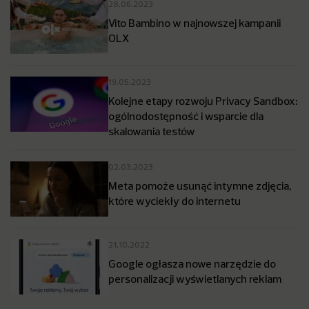
28.06.2023
Vito Bambino w najnowszej kampanii
OLX
19.05.2023
Kolejne etapy rozwoju Privacy Sandbox:
ogólnodostępność i wsparcie dla
skalowania testów
02.03.2023
Meta pomoże usunąć intymne zdjęcia,
które wyciekły do internetu
21.10.2022
Google ogłasza nowe narzędzie do
personalizacji wyświetlanych reklam