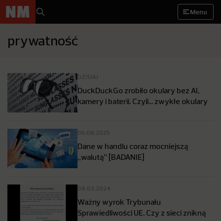
Menu
prywatność
DZISIAJ
DuckDuckGo zrobiło okulary bez AI,
kamery i baterii. Czyli… zwykłe okulary
06.08.2025
Dane w handlu coraz mocniejszą
„walutą” [BADANIE]
08.03.2024
Ważny wyrok Trybunału
Sprawiedliwości UE. Czy z sieci znikną