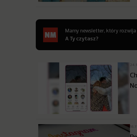
Mamy newsletter, który rozwija
A Ty czytasz?
24.
Ch
No
16.1
Po