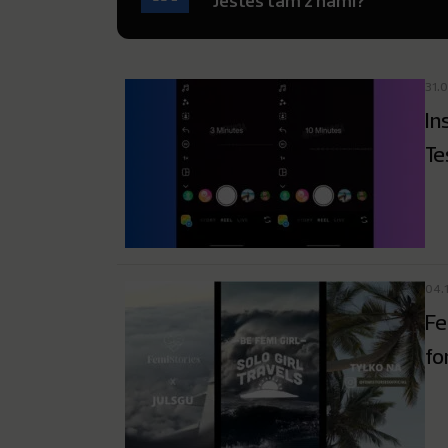
Jesteś tam z nami?
31.
In
Te
04.
Fe
fo