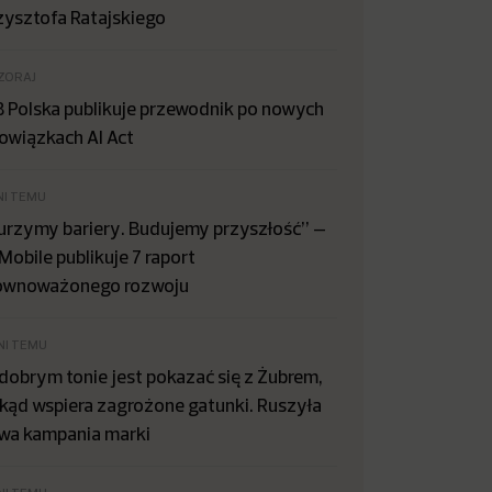
zysztofa Ratajskiego
ZORAJ
B Polska publikuje przewodnik po nowych
owiązkach AI Act
NI TEMU
urzymy bariery. Budujemy przyszłość” –
Mobile publikuje 7 raport
ównoważonego rozwoju
NI TEMU
dobrym tonie jest pokazać się z Żubrem,
kąd wspiera zagrożone gatunki. Ruszyła
wa kampania marki