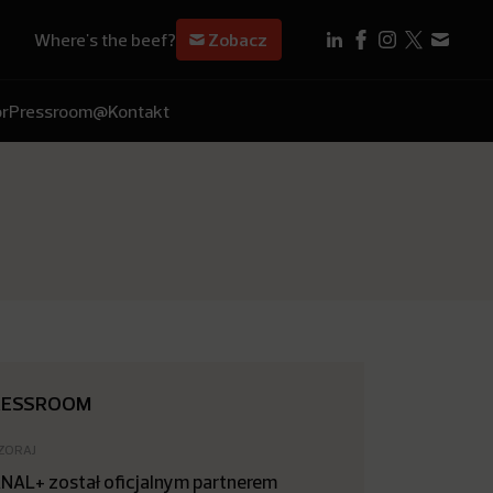
Where's the beef?
Zobacz
r
Pressroom
@Kontakt
RESSROOM
ZORAJ
NAL+ został oficjalnym partnerem