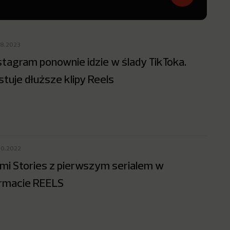
08.2023
stagram ponownie idzie w ślady TikToka.
stuje dłuższe klipy Reels
10.2022
mi Stories z pierwszym serialem w
rmacie REELS