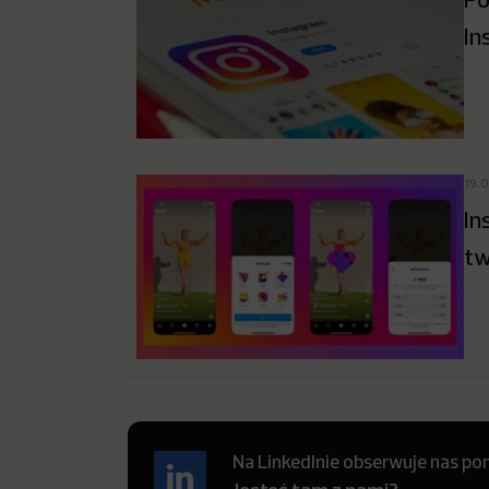
In
19.
In
tw
Na LinkedInie obserwuje nas pon