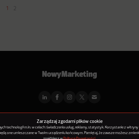
1
2
mMarketingu
Reklama
Kontakt
Polityka Prywatności
Kanał RSS
Mapa ar
Zarządzaj zgodami plików cookie
h technologii m.in. w celach: świadczenia usług, reklamy, statystyk. Korzystanie z witryny
 będą one umieszczane w Twoim urządzeniu końcowym. Pamiętaj, że zawsze możesz zmienić
© 2012-2025
NowyMarketing jest marką 143Media Sp. z o.o.
znajdziesz w
Polityce Prywatności
.