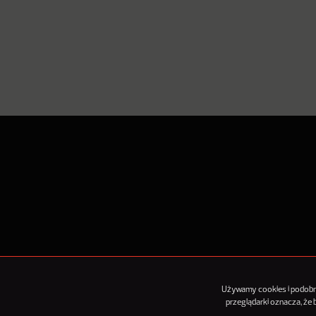
O Nowy
Używamy cookies i podobnyc
przeglądarki oznacza, że