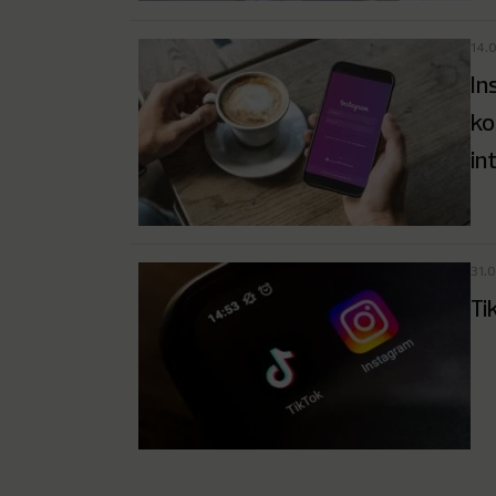
14.
In
ko
in
31.
Ti