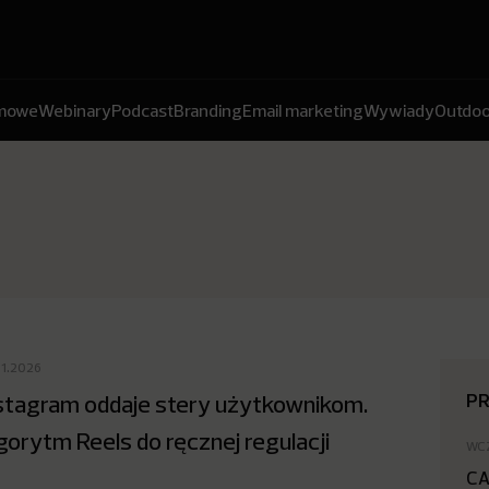
amowe
Webinary
Podcast
Branding
Email marketing
Wywiady
Outdoo
01.2026
P
stagram oddaje stery użytkownikom.
gorytm Reels do ręcznej regulacji
WC
CA