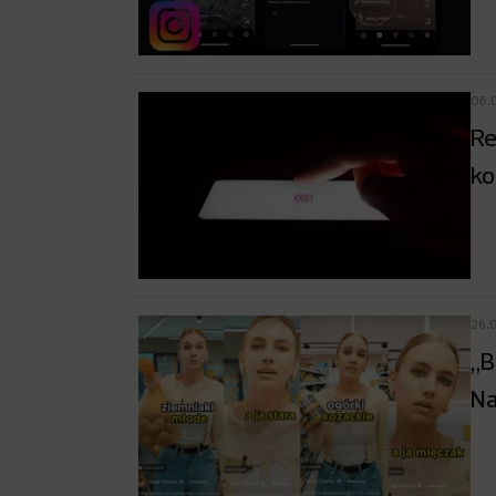
06.
Re
ko
26.
„B
Na