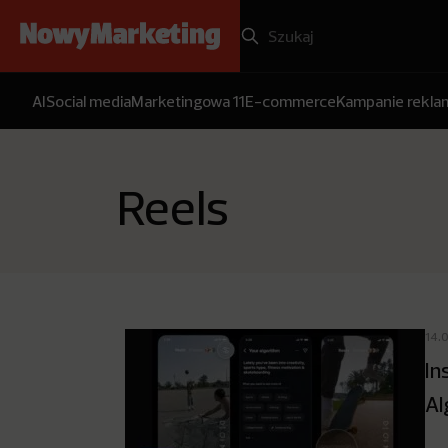
AI
Social media
Marketingowa 11
E-commerce
Kampanie rekl
Reels
14.
In
Al