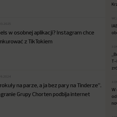
Kr
WC
03.2025
IA
els w osobnej aplikacji? Instagram chce
ob
nkurować z TikTokiem
3 D
„B
T-
zr
09.2024
4 D
rokuły na parze, a ja bez pary na Tinderze”.
W 
granie Grupy Chorten podbija internet
od
no