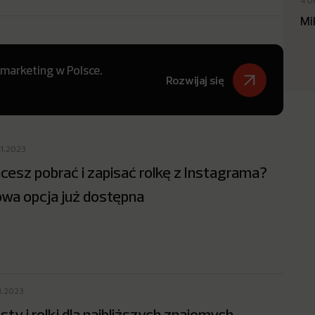
4 D
Mi
 marketing w Polsce.
Rozwijaj się
11.2023
cesz pobrać i zapisać rolkę z Instagrama?
wa opcja już dostępna
1.2023
sty i rolki dla najbliższych znajomych.