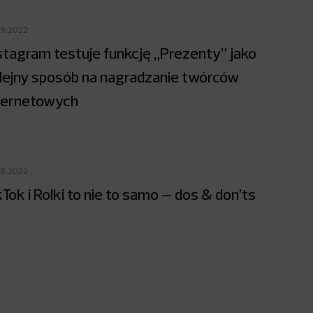
09.2022
stagram testuje funkcję „Prezenty” jako
lejny sposób na nagradzanie twórców
ternetowych
08.2022
kTok i Rolki to nie to samo – dos & don’ts