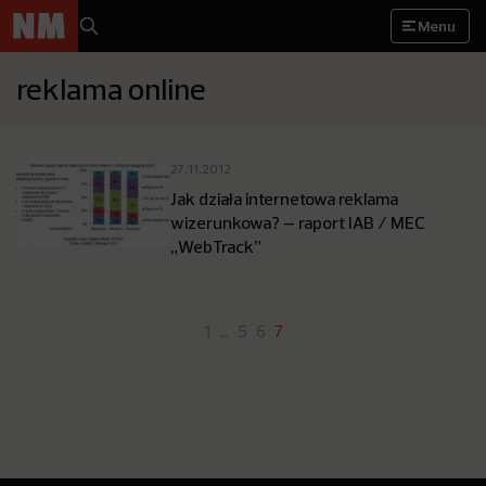
Menu
reklama online
27.11.2012
Jak działa internetowa reklama
wizerunkowa? – raport IAB / MEC
„WebTrack”
1
…
5
6
7