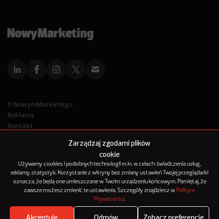
O NowymMarketingu
Reklama
Kontakt
Polityka Prywatności
Zarządzaj zgodami plików
Kanał RSS
cookie
Mapa artykułów
Używamy cookies i podobnych technologii m.in. w celach: świadczenia usług,
reklamy, statystyk. Korzystanie z witryny bez zmiany ustawień Twojej przeglądarki
oznacza, że będą one umieszczane w Twoim urządzeniu końcowym. Pamiętaj, że
© 2012-2025
zawsze możesz zmienić te ustawienia. Szczegóły znajdziesz w
Polityce
NowyMarketing jest marką 143Media Sp. z o.o.
Prywatności
.
Akceptuję
Odmów
Zobacz preferencje