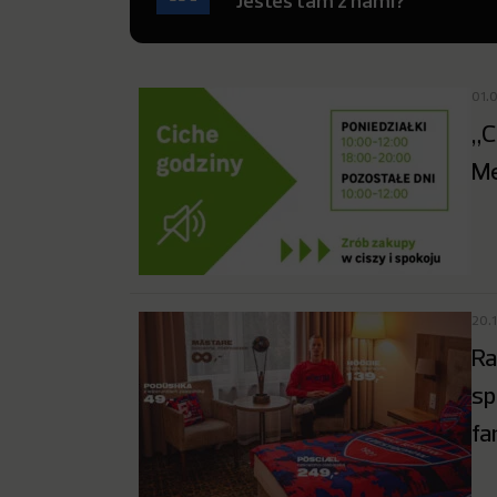
Jesteś tam z nami?
01.
„C
Me
20.
Ra
sp
fa