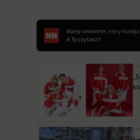
Mamy newsletter, który rozwija
A Ty czytasz?
04.
„S
kt
04.
Sw