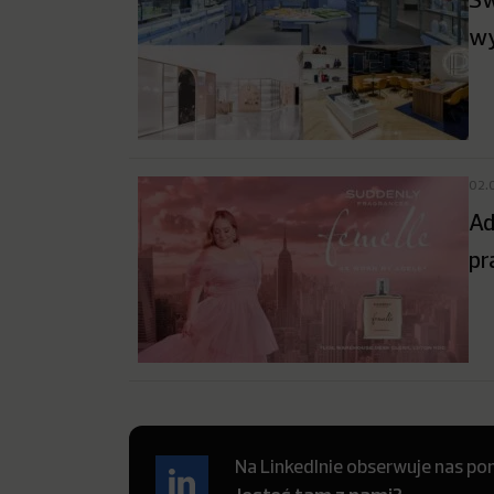
wy
02.
Ad
pr
Na LinkedInie obserwuje nas pon