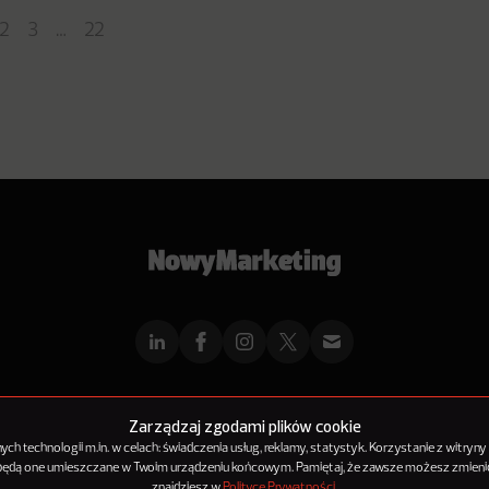
2
3
…
22
mMarketingu
Reklama
Kontakt
Polityka Prywatności
Kanał RSS
Mapa ar
Zarządzaj zgodami plików cookie
h technologii m.in. w celach: świadczenia usług, reklamy, statystyk. Korzystanie z witryny
 będą one umieszczane w Twoim urządzeniu końcowym. Pamiętaj, że zawsze możesz zmienić
© 2012-2025
NowyMarketing jest marką 143Media Sp. z o.o.
znajdziesz w
Polityce Prywatności
.