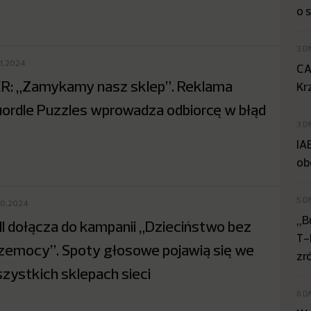
o 
3 D
11.2024
CA
R: „Zamykamy nasz sklep”. Reklama
Kr
ordle Puzzles wprowadza odbiorcę w błąd
3 D
IA
ob
5 D
10.2024
„B
dl dołącza do kampanii „Dzieciństwo bez
T-
zemocy”. Spoty głosowe pojawią się we
zr
zystkich sklepach sieci
6 D