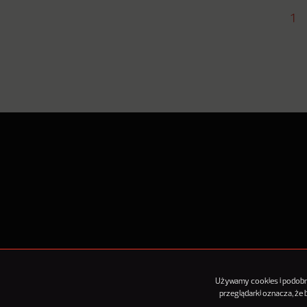
1
O Nowy
Używamy cookies i podobnyc
przeglądarki oznacza, że