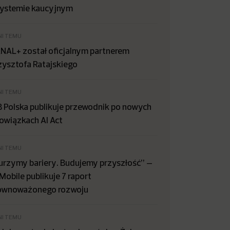
systemie kaucyjnym
NI TEMU
NAL+ został oficjalnym partnerem
zysztofa Ratajskiego
NI TEMU
B Polska publikuje przewodnik po nowych
owiązkach AI Act
NI TEMU
urzymy bariery. Budujemy przyszłość” –
Mobile publikuje 7 raport
ównoważonego rozwoju
NI TEMU