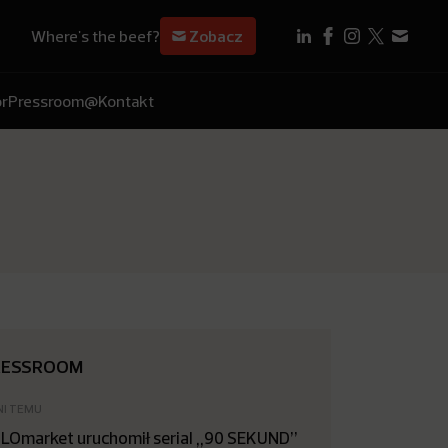
Where's the beef?
Zobacz
r
Pressroom
@Kontakt
RESSROOM
NI TEMU
LOmarket uruchomił serial „90 SEKUND”