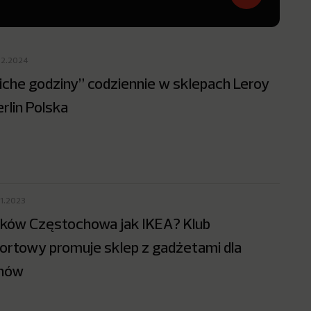
02.2024
iche godziny” codziennie w sklepach Leroy
rlin Polska
11.2023
ków Częstochowa jak IKEA? Klub
ortowy promuje sklep z gadżetami dla
nów