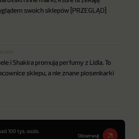
glądem swoich sklepów [PRZEGLĄD]
02.2024
ele i Shakira promują perfumy z Lidla. To
acownice sklepu, a nie znane piosenkarki
ad 100 tys. osób.
Obserwuj