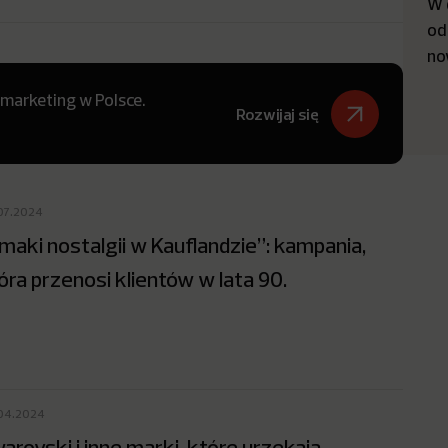
W 
od
no
 marketing w Polsce.
Rozwijaj się
07.2024
maki nostalgii w Kauflandzie”: kampania,
óra przenosi klientów w lata 90.
04.2024
arovski i inne marki, które urzekają