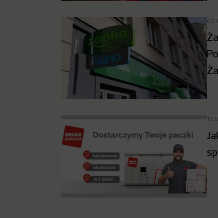
03.
Ża
Po
Ża
12.
Ja
sp