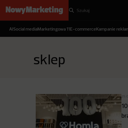
AI
Social media
Marketingowa 11
E-commerce
Kampanie rekl
sklep
25.
10
br