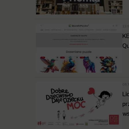
22.
KE
Qu
09.
Li
pr
ws