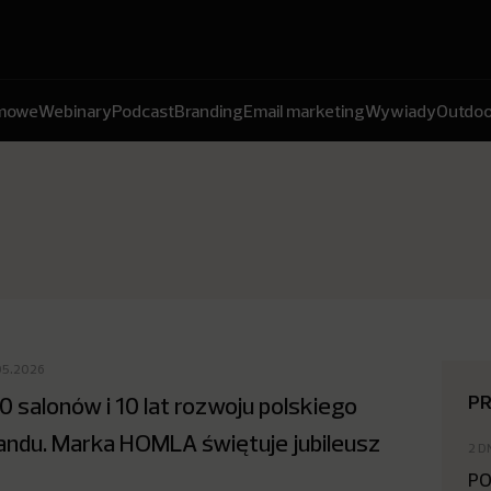
amowe
Webinary
Podcast
Branding
Email marketing
Wywiady
Outdoo
05.2026
P
0 salonów i 10 lat rozwoju polskiego
andu. Marka HOMLA świętuje jubileusz
2 D
PO