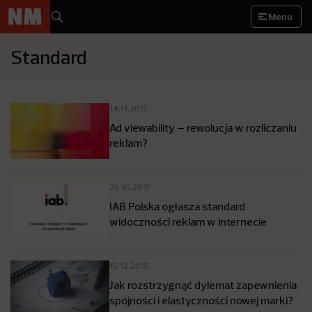
Menu
Standard
14.11.2017
Ad viewability – rewolucja w rozliczaniu
reklam?
25.10.2017
IAB Polska ogłasza standard
widoczności reklam w internecie
15.12.2015
Jak rozstrzygnąć dylemat zapewnienia
spójności i elastyczności nowej marki?