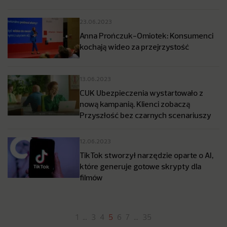
23.06.2023
Anna Prończuk-Omiotek: Konsumenci
kochają wideo za przejrzystość
13.06.2023
CUK Ubezpieczenia wystartowało z
nową kampanią. Klienci zobaczą
Przyszłość bez czarnych scenariuszy
12.06.2023
TikTok stworzył narzędzie oparte o AI,
które generuje gotowe skrypty dla
filmów
1
…
3
4
5
6
7
…
35