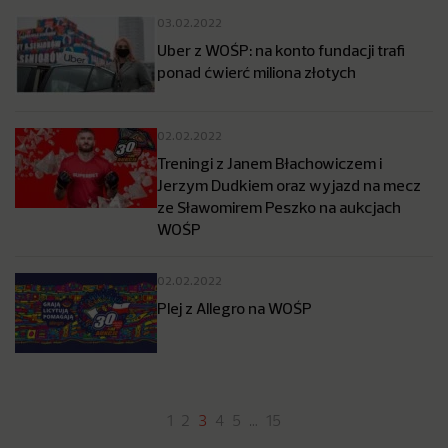
03.02.2022
Uber z WOŚP: na konto fundacji trafi
ponad ćwierć miliona złotych
02.02.2022
Treningi z Janem Błachowiczem i
Jerzym Dudkiem oraz wyjazd na mecz
ze Sławomirem Peszko na aukcjach
WOŚP
02.02.2022
Plej z Allegro na WOŚP
1
2
3
4
5
…
15