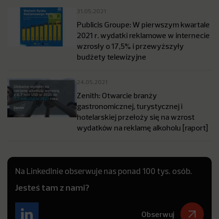
31.05.2021
Publicis Groupe: W pierwszym kwartale
2021 r. wydatki reklamowe w internecie
wzrosły o 17,5% i przewyższyły
budżety telewizyjne
24.05.2021
Zenith: Otwarcie branży
gastronomicznej, turystycznej i
hotelarskiej przełoży się na wzrost
wydatków na reklamę alkoholu [raport]
Na LinkedInie obserwuje nas ponad 100 tys. osób.
Jesteś tam z nami?
Obserwuj