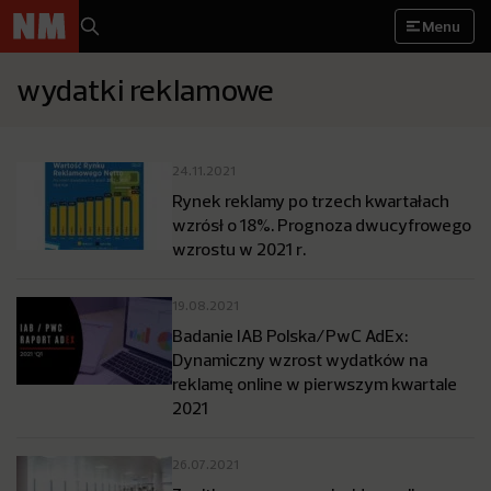
Menu
wydatki reklamowe
24.11.2021
Rynek reklamy po trzech kwartałach
wzrósł o 18%. Prognoza dwucyfrowego
wzrostu w 2021 r.
19.08.2021
Badanie IAB Polska/PwC AdEx:
Dynamiczny wzrost wydatków na
reklamę online w pierwszym kwartale
2021
26.07.2021