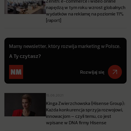
Zenith: e-commerce i wideo online
napędzą w tym roku wzrost globalnych
wydatków na reklamę na poziomie 11%
[raport]
Mamy newsletter, który rozwija marketing w Polsce.
A Ty czytasz?
Rozwijaj się
15.06.2021
Kinga Zwierzchowska (Hisense Group):
Każda konkurencja sprzyja rozwojowi,
innowacjom – czyli temu, co jest
wpisane w DNA firmy Hisense