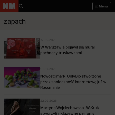
Menu
zapach
27.05.2025
W Warszawie pojawił się mural
pachnący truskawkami
18.09.2023
Nowości marki OnlyBio stworzone
przez społeczność internetową już w
Rossmanie
22.06.2023
Martyna Wojciechowska i W.Kruk
stworzyli inkluzywne perfumy