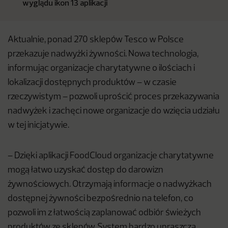
wyglądu ikon 13 aplikacji
Aktualnie, ponad 270 sklepów Tesco w Polsce
przekazuje nadwyżki żywności. Nowa technologia,
informując organizacje charytatywne o ilościach i
lokalizacji dostępnych produktów – w czasie
rzeczywistym – pozwoli uprościć proces przekazywania
nadwyżek i zachęci nowe organizacje do wzięcia udziału
w tej inicjatywie.
– Dzięki aplikacji FoodCloud organizacje charytatywne
mogą łatwo uzyskać dostęp do darowizn
żywnościowych. Otrzymają informacje o nadwyżkach
dostępnej żywności bezpośrednio na telefon, co
pozwoli im z łatwością zaplanować odbiór świeżych
produktów ze sklepów. System bardzo upraszcza