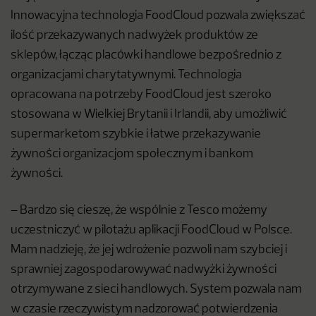
Innowacyjna technologia FoodCloud pozwala zwiększać
ilość przekazywanych nadwyżek produktów ze
sklepów, łącząc placówki handlowe bezpośrednio z
organizacjami charytatywnymi. Technologia
opracowana na potrzeby FoodCloud jest szeroko
stosowana w Wielkiej Brytanii i Irlandii, aby umożliwić
supermarketom szybkie i łatwe przekazywanie
żywności organizacjom społecznym i bankom
żywności.
– Bardzo się cieszę, że wspólnie z Tesco możemy
uczestniczyć w pilotażu aplikacji FoodCloud w Polsce.
Mam nadzieję, że jej wdrożenie pozwoli nam szybciej i
sprawniej zagospodarowywać nadwyżki żywności
otrzymywane z sieci handlowych. System pozwala nam
w czasie rzeczywistym nadzorować potwierdzenia