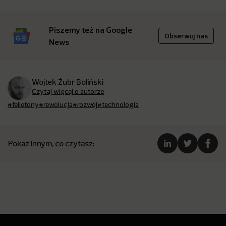
Piszemy też na Google
Obserwuj nas
News
Wojtek Żubr Boliński
Czytaj więcej o autorze
#felietony
#rewolucja
#rozwój
#technologia
Pokaż innym, co czytasz: