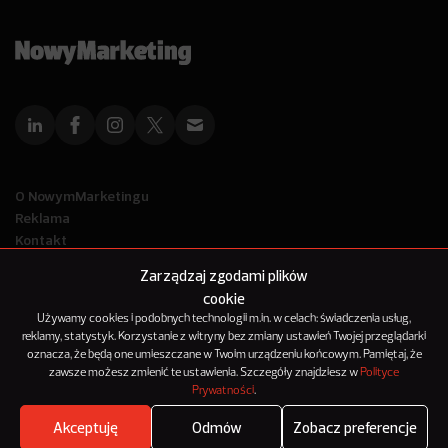
O NowymMarketingu
Reklama
Kontakt
Polityka Prywatności
Zarządzaj zgodami plików
Kanał RSS
cookie
Mapa artykułów
Używamy cookies i podobnych technologii m.in. w celach: świadczenia usług,
reklamy, statystyk. Korzystanie z witryny bez zmiany ustawień Twojej przeglądarki
oznacza, że będą one umieszczane w Twoim urządzeniu końcowym. Pamiętaj, że
© 2012-2025
zawsze możesz zmienić te ustawienia. Szczegóły znajdziesz w
Polityce
NowyMarketing jest marką 143Media Sp. z o.o.
Prywatności
.
Akceptuję
Odmów
Zobacz preferencje
Where's the beef?
Zobacz