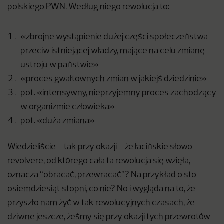
polskiego PWN. Według niego rewolucja to:
«zbrojne wystąpienie dużej części społeczeństwa
przeciw istniejącej władzy, mające na celu zmianę
ustroju w państwie»
«proces gwałtownych zmian w jakiejś dziedzinie»
pot. «intensywny, nieprzyjemny proces zachodzący
w organizmie człowieka»
pot. «duża zmiana»
Wiedzieliście – tak przy okazji – że łacińskie słowo
revolvere, od którego cała ta rewolucja się wzięła,
oznacza “obracać, przewracać”? Na przykład o sto
osiemdziesiąt stopni, co nie? No i wygląda na to, że
przyszło nam żyć w tak rewolucyjnych czasach, że
dziwne jeszcze, żeśmy się przy okazji tych przewrotów