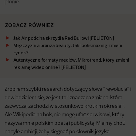
płonie.
ZOBACZ RÓWNIEŻ
Jak Air podcina skrzydła Red Bullowi [FELIETON]
Mężczyźni a branża beauty. Jak looksmaxing zmieni
rynek?
Autentyczne formaty mediów. Mikrotrend, który zmieni
reklamę wideo online? [FELIETON]
Zrobiłem szybki research dotyczący słowa “rewolucja” i
dowiedziałem się, że jest to “znacząca zmiana, która
zazwyczaj zachodzi w stosunkowo krótkim okresie”.
Ale Wikipedia na bok, nie mogę ufać serwisowi, który
nazywa mnie polskim poetą i publicystą. Miejmy choć
na tyle ambicji, żeby sięgnąć po słownik języka