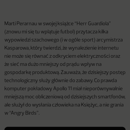
Marti Perarnau w swojej książce “Herr Guardiola”
(znowu mi się tu wplątuje futbol) przytacza kilka
wypowiedzi szachowego (i w ogóle sport) arcymistrza
Kasparowa, który twierdzi, że wynalezienie internetu
nie może się równać z odkryciem elektryczności oraz
że sieć ma dużo mniejszy od prądu wpływ na
gospodarkę produktową. Zauważa, że dzisiejszy postęp
technologiczny służy głównie do zabawy. Co prawda
komputer pokładowy Apollo 11 miał nieporównywalnie
mniejszą moc obliczeniową od dzisiejszych smartfonów,
ale służył do wysłania człowieka na Księżyc, a nie grania
w “Angry Birds”.