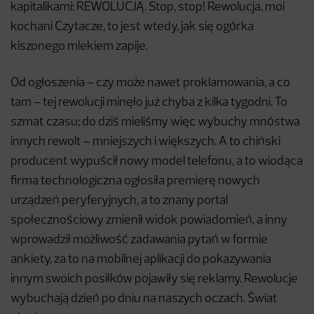
kapitalikami: REWOLUCJĄ. Stop, stop! Rewolucja, moi
kochani Czytacze, to jest wtedy, jak się ogórka
kiszonego mlekiem zapije.
Od ogłoszenia – czy może nawet proklamowania, a co
tam – tej rewolucji minęło już chyba z kilka tygodni. To
szmat czasu; do dziś mieliśmy więc wybuchy mnóstwa
innych rewolt – mniejszych i większych. A to chiński
producent wypuścił nowy model telefonu, a to wiodąca
firma technologiczna ogłosiła premierę nowych
urządzeń peryferyjnych, a to znany portal
społecznościowy zmienił widok powiadomień, a inny
wprowadził możliwość zadawania pytań w formie
ankiety, za to na mobilnej aplikacji do pokazywania
innym swoich posiłków pojawiły się reklamy. Rewolucje
wybuchają dzień po dniu na naszych oczach. Świat