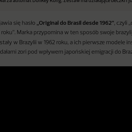
arza automat Donkey Kong. Zestaw ma działające beczki i jo
„Original do Brasil desde 1962”
awia się hasło
, czyli 
2 roku”. Marka przypomina w ten sposób swoje brazyli
tały w Brazylii w 1962 roku, a ich pierwsze modele i
dałami zori pod wpływem japońskiej emigracji do Brazy