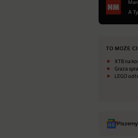
Mamy
A T
TO MOŻE C
XTB na kos
Graza spr
LEGO odtw
Piszemy