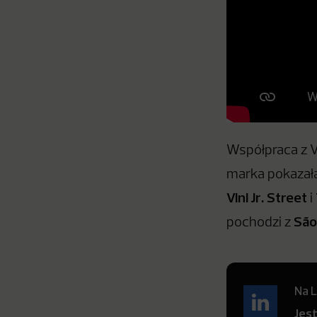
Współpraca z V
marka pokazał
Vini Jr. Street
i
São
pochodzi z
Na L
Jes