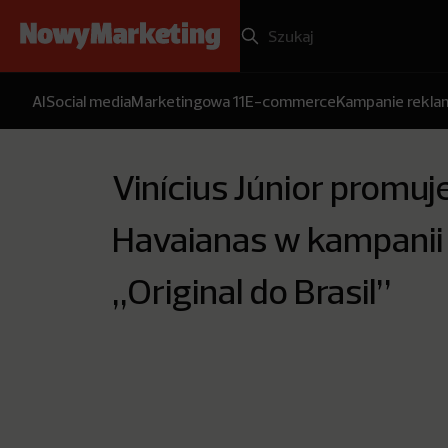
AI
Social media
Marketingowa 11
E-commerce
Kampanie rekl
Vinícius Júnior promuj
Havaianas w kampanii
„Original do Brasil”