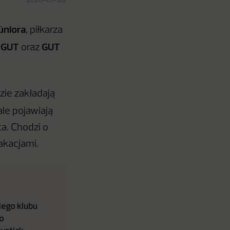
Júniora
, piłkarza
GUT
GUT
a
oraz
ie zakładają
ale pojawiają
a. Chodzi o
akacjami.
iego klubu
o