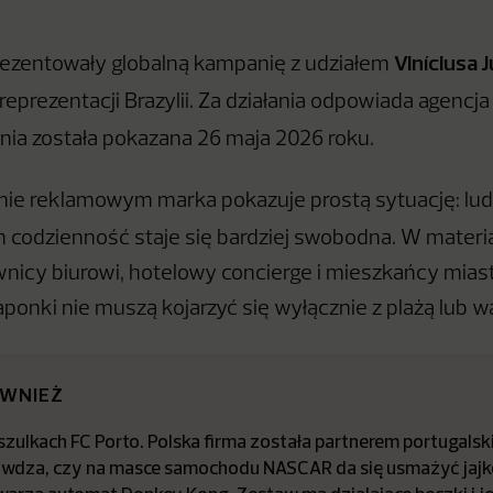
Viníciusa 
ezentowały globalną kampanię z udziałem
 reprezentacji Brazylii. Za działania odpowiada agencj
nia została pokazana 26 maja 2026 roku.
ie reklamowym marka pokazuje prostą sytuację: ludz
ich codzienność staje się bardziej swobodna. W materi
ownicy biurowi, hotelowy concierge i mieszkańcy miast
aponki nie muszą kojarzyć się wyłącznie z plażą lub w
ÓWNIEŻ
zulkach FC Porto. Polska firma została partnerem portugalsk
awdza, czy na masce samochodu NASCAR da się usmażyć jajk