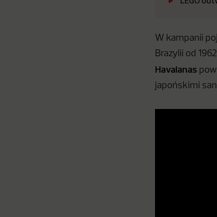
LEGO odtw
W kampanii poj
Brazylii od 196
Havaianas
pows
japońskimi san