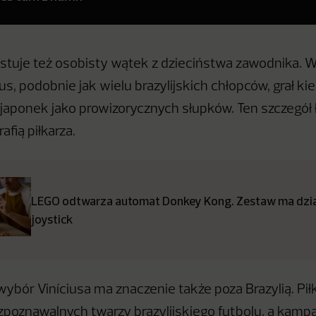
tuje też osobisty wątek z dzieciństwa zawodnika. W
us, podobnie jak wielu brazylijskich chłopców, grał ki
c japonek jako prowizorycznych słupków. Ten szczegół 
afią piłkarza.
LEGO odtwarza automat Donkey Kong. Zestaw ma dział
joystick
ybór Viníciusa ma znaczenie także poza Brazylią. Piłk
ozpoznawalnych twarzy brazylijskiego futbolu, a kampa