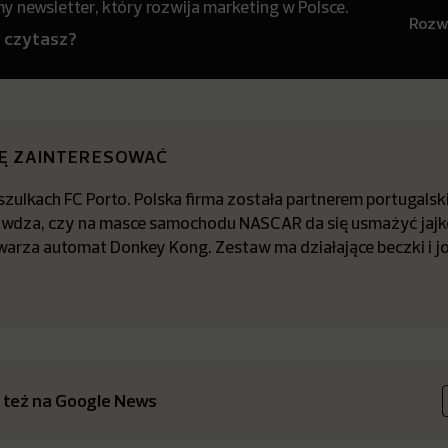
 newsletter, który rozwija marketing w Polsce.
Rozwi
y czytasz?
IĘ ZAINTERESOWAĆ
zulkach FC Porto. Polska firma została partnerem portugalsk
awdza, czy na masce samochodu NASCAR da się usmażyć jajk
arza automat Donkey Kong. Zestaw ma działające beczki i jo
 też na Google News