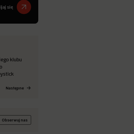
jaj się
iego klubu
o
ystick
Następne
Obserwuj nas