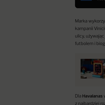
Marka wykorzys
kampanii Viníci
ulicy, używają
futbolem i biogr
Havaianas
Dla
w
z najbardziej r