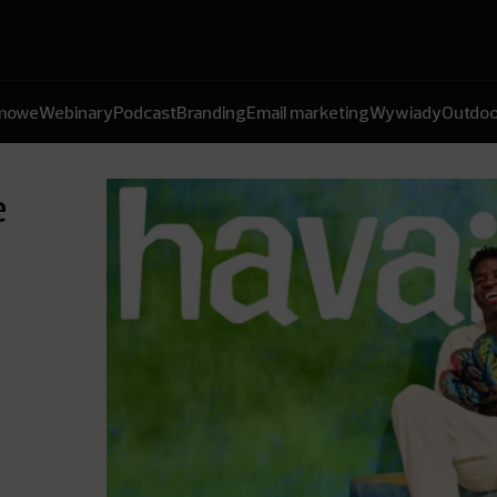
amowe
Webinary
Podcast
Branding
Email marketing
Wywiady
Outdoo
e