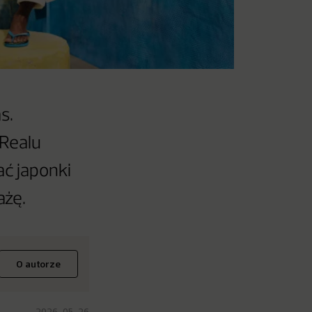
s.
 Realu
ć japonki
ażę.
O autorze
2026-05-26