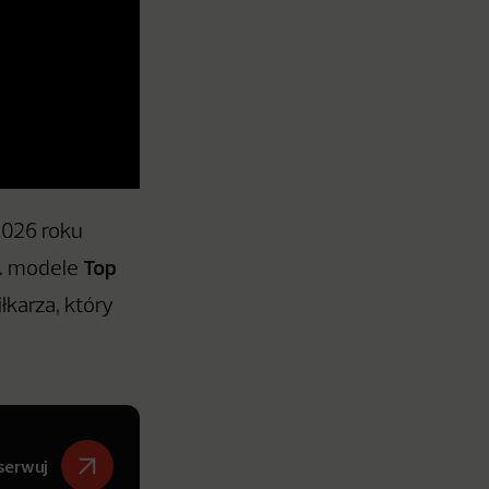
2026 roku
Top
n. modele
iłkarza, który
serwuj