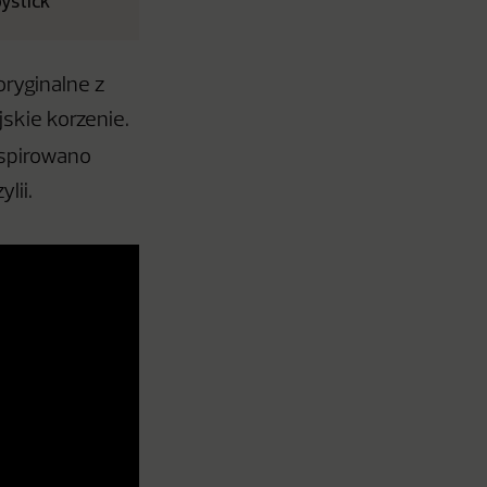
ystick
„oryginalne z
jskie korzenie.
nspirowano
lii.