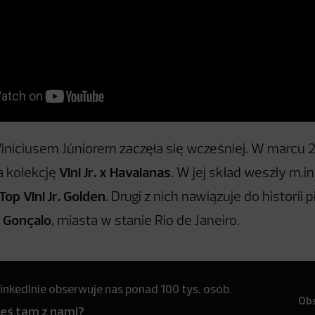
iníciusem Júniorem zaczęła się wcześniej. W marcu 
Vini Jr. x Havaianas
a kolekcję
. W jej skład weszły m.i
Top Vini Jr. Golden
. Drugi z nich nawiązuje do historii p
 Gonçalo
, miasta w stanie Rio de Janeiro.
inkedInie obserwuje nas ponad 100 tys. osób.
Ob
teś tam z nami?