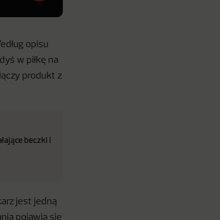
edług opisu
edyś w piłkę na
łączy produkt z
ające beczki i
arz jest jedną
nia pojawia się