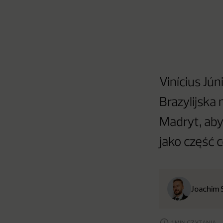
Vinícius Jú
Brazylijska
Madryt, aby
jako część c
Joachim 
1 MIN CZYTANIA