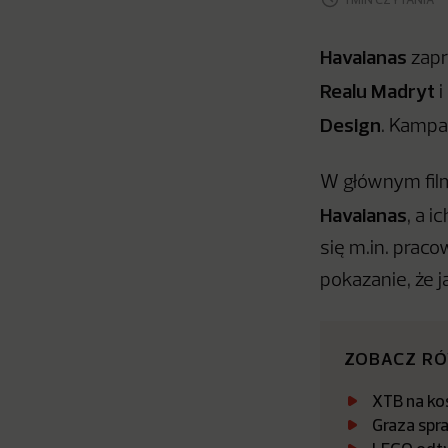
Havaianas
zapr
Realu Madryt
i
Design
. Kampa
W głównym film
Havaianas
, a 
się m.in. prac
pokazanie, że j
ZOBACZ R
XTB na kos
Graza spr