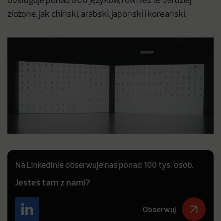
obsługuje ponad 800 języków, również te bardziej
złożone, jak chiński, arabski, japoński i koreański.
Na LinkedInie obserwuje nas ponad 100 tys. osób.
Jesteś tam z nami?
Obserwuj