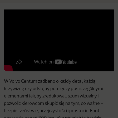
W Volvo Centum zadbano o każdy detal, każdą
krzywiznę czy odstępy pomiędzy poszczególnymi
elementami tak, by zredukować szum wizualny i
pozwolić kierowcom skupić się na tym, co ważne –
bezpieczeństwie, przejrzystości i prostocie. Font