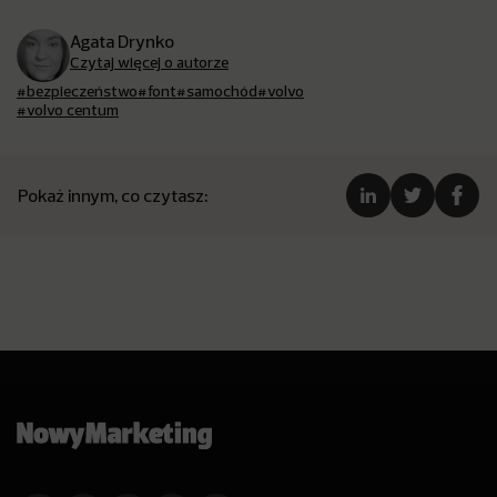
Agata Drynko
Czytaj więcej o autorze
#bezpieczeństwo
#font
#samochód
#volvo
#volvo centum
Pokaż innym, co czytasz: