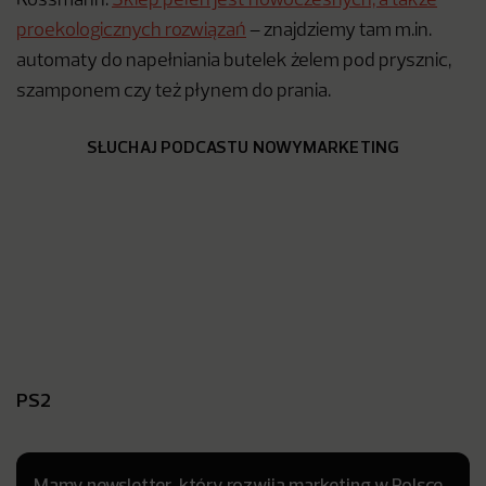
Rossmann.
Sklep pełen jest nowoczesnych, a także
proekologicznych rozwiązań
– znajdziemy tam m.in.
automaty do napełniania butelek żelem pod prysznic,
szamponem czy też płynem do prania.
SŁUCHAJ PODCASTU NOWYMARKETING
PS2
Mamy newsletter, który rozwija marketing w Polsce.