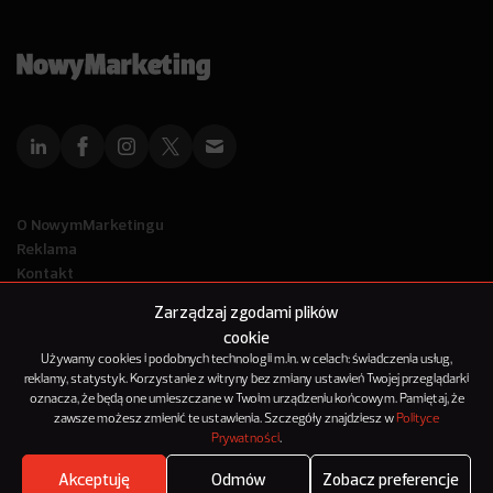
O NowymMarketingu
Reklama
Kontakt
Polityka Prywatności
Zarządzaj zgodami plików
Kanał RSS
cookie
Mapa artykułów
Używamy cookies i podobnych technologii m.in. w celach: świadczenia usług,
reklamy, statystyk. Korzystanie z witryny bez zmiany ustawień Twojej przeglądarki
oznacza, że będą one umieszczane w Twoim urządzeniu końcowym. Pamiętaj, że
© 2012-2025
zawsze możesz zmienić te ustawienia. Szczegóły znajdziesz w
Polityce
NowyMarketing jest marką 143Media Sp. z o.o.
Prywatności
.
Akceptuję
Odmów
Zobacz preferencje