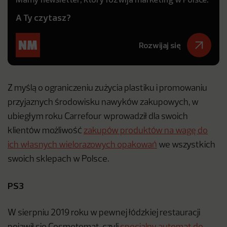
A Ty czytasz?
Rozwijaj się
Z myślą o ograniczeniu zużycia plastiku i promowaniu
przyjaznych środowisku nawyków zakupowych, w
ubiegłym roku Carrefour wprowadził dla swoich
klientów możliwość
zakupów produktów na wagę do
ich własnych wielorazowych opakowań
we wszystkich
swoich sklepach w Polsce.
PS3
W sierpniu 2019 roku w pewnej łódzkiej restauracji