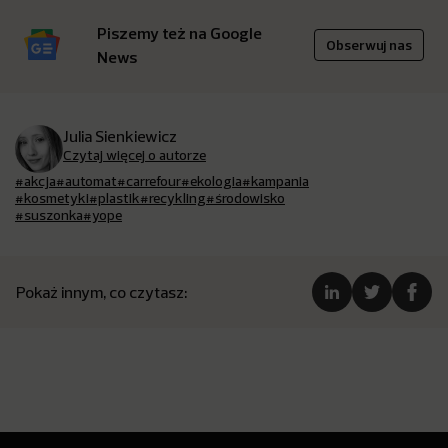
Piszemy też na Google
Obserwuj nas
News
Julia Sienkiewicz
Czytaj więcej o autorze
#akcja
#automat
#carrefour
#ekologia
#kampania
#kosmetyki
#plastik
#recykling
#środowisko
#suszonka
#yope
Pokaż innym, co czytasz: