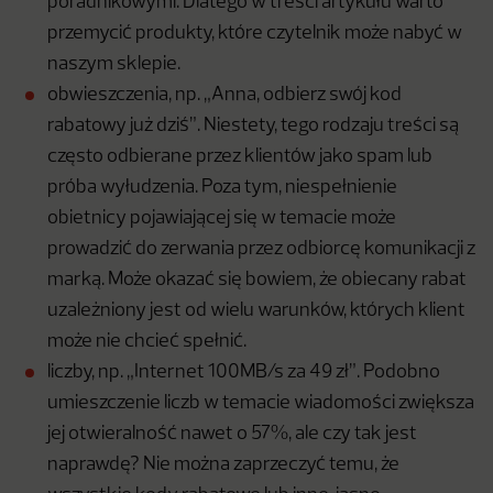
poradnikowymi. Dlatego w treści artykułu warto
przemycić produkty, które czytelnik może nabyć w
naszym sklepie.
obwieszczenia, np. „Anna, odbierz swój kod
rabatowy już dziś”. Niestety, tego rodzaju treści są
często odbierane przez klientów jako spam lub
próba wyłudzenia. Poza tym, niespełnienie
obietnicy pojawiającej się w temacie może
prowadzić do zerwania przez odbiorcę komunikacji z
marką. Może okazać się bowiem, że obiecany rabat
uzależniony jest od wielu warunków, których klient
może nie chcieć spełnić.
liczby, np. „Internet 100MB/s za 49 zł”. Podobno
umieszczenie liczb w temacie wiadomości zwiększa
jej otwieralność nawet o 57%, ale czy tak jest
naprawdę? Nie można zaprzeczyć temu, że