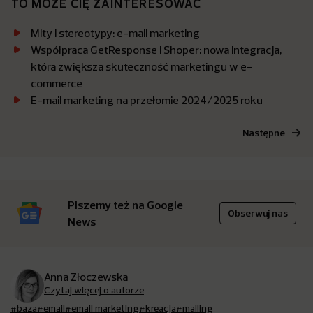
TO MOŻE CIĘ ZAINTERESOWAĆ
Mity i stereotypy: e-mail marketing
Współpraca GetResponse i Shoper: nowa integracja,
która zwiększa skuteczność marketingu w e-
commerce
E-mail marketing na przełomie 2024/2025 roku
Następne
Piszemy też na Google
Obserwuj nas
News
Anna Złoczewska
Czytaj więcej o autorze
#baza
#email
#email marketing
#kreacja
#mailing