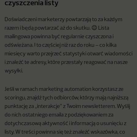
czyszczenia listy
Doświadczeni marketerzy powtarzają to za każdym
razem i będą powtarzać aż do skutku. 😉 Lista
mailingowa powinna być regularnie czyszczona i
odświeżana. I to częściej niż raz do roku – co kilka
miesięcy warto przejrzeć statystyki otwarć wiadomości
i znaleźć te adresy, które przestały reagować na nasze
wysyłki.
Jeśli w ramach marketing automation korzystasz ze
scoringu, znajdź tych odbiorców, którzy mają najniższą
punktację za „interakcje” z Twoim newsletterem. Wyślij
do nich ostatniego emaila z podziękowaniem za
dotychczasową aktywność i informacją o usunięciu z
listy. W treści powinna się też znaleźć wskazówka, co