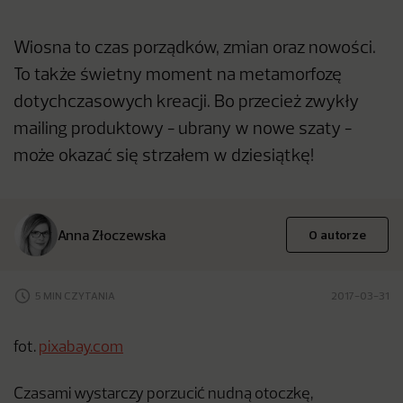
Wiosna to czas porządków, zmian oraz nowości.
To także świetny moment na metamorfozę
dotychczasowych kreacji. Bo przecież zwykły
mailing produktowy - ubrany w nowe szaty -
może okazać się strzałem w dziesiątkę!
Anna Złoczewska
O autorze
5 MIN CZYTANIA
2017-03-31
fot.
pixabay.com
Czasami wystarczy porzucić nudną otoczkę,