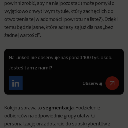
powinni zrobić, aby na niej pozostać (może pomyśl o
wyjątkowo chwytliwym tytule, który zachęci ich do
otworzenia tej wiadomości i powrotu na listę?). Dzięki
temu będzie jasne, które adresy są już dla nas „bez
żadnej wartości”.
Na LinkedInie obserwuje nas ponad 100 tys. osób.
Jesteś tam z nami?
Obserwuj
segmentacja
Kolejna sprawa to
. Podzielenie
odbiorców na odpowiednie grupy ułatwi Ci
personalizację oraz dotarcie do subskrybentów z