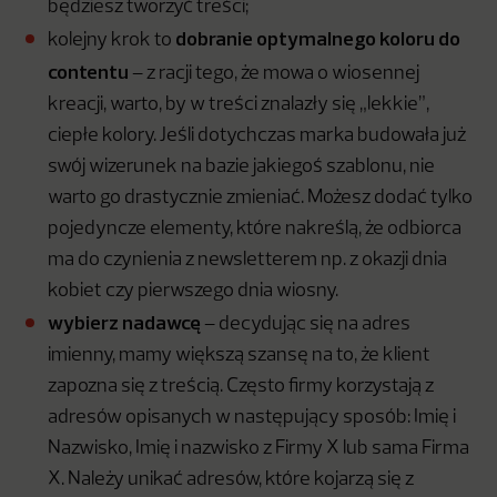
będziesz tworzyć treści;
dobranie optymalnego koloru do
kolejny krok to
contentu
– z racji tego, że mowa o wiosennej
kreacji, warto, by w treści znalazły się „lekkie”,
ciepłe kolory. Jeśli dotychczas marka budowała już
swój wizerunek na bazie jakiegoś szablonu, nie
warto go drastycznie zmieniać. Możesz dodać tylko
pojedyncze elementy, które nakreślą, że odbiorca
ma do czynienia z newsletterem np. z okazji dnia
kobiet czy pierwszego dnia wiosny.
wybierz nadawcę
– decydując się na adres
imienny, mamy większą szansę na to, że klient
zapozna się z treścią. Często firmy korzystają z
adresów opisanych w następujący sposób: Imię i
Nazwisko, Imię i nazwisko z Firmy X lub sama Firma
X. Należy unikać adresów, które kojarzą się z