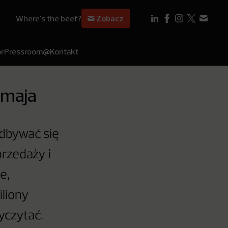
Where's the beef?
Zobacz
r
Pressroom
@Kontakt
 maja
odbywać się
przedaży i
e,
iliony
yczytać.