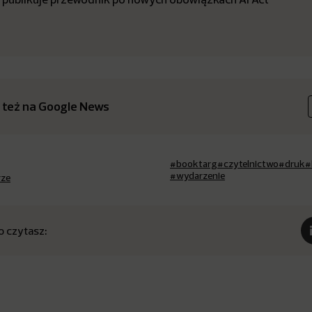
 też na Google News
#booktarg
#czytelnictwo
#druk
#
#wydarzenie
rze
o czytasz: