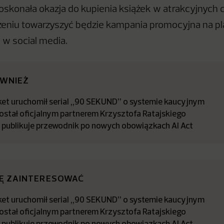
doskonała okazja do kupienia książek w atrakcyjnych
zeniu towarzyszyć będzie kampania promocyjna na p
 w social media.
ÓWNIEŻ
t uruchomił serial „90 SEKUND” o systemie kaucyjnym
stał oficjalnym partnerem Krzysztofa Ratajskiego
a publikuje przewodnik po nowych obowiązkach AI Act
IĘ ZAINTERESOWAĆ
t uruchomił serial „90 SEKUND” o systemie kaucyjnym
stał oficjalnym partnerem Krzysztofa Ratajskiego
a publikuje przewodnik po nowych obowiązkach AI Act