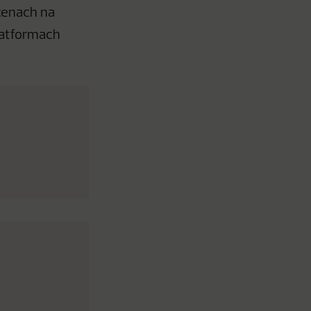
 cenach na
latformach