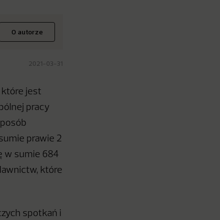
O autorze
2021-03-31
które jest
pólnej pracy
 sposób
sumie prawie 2
ię w sumie 684
dawnictw, które
czych spotkań i