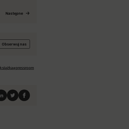
Następne
Obserwuj nas
książka
#pressroom