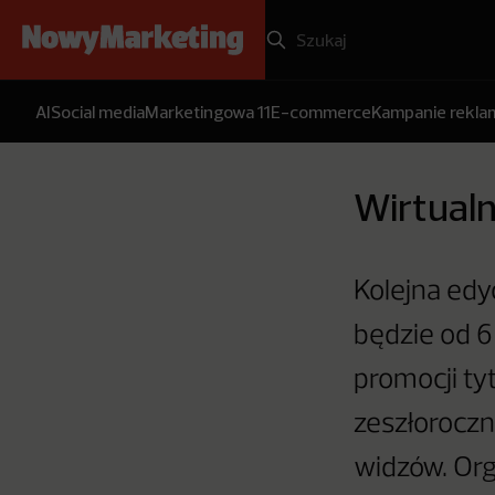
AI
Social media
Marketingowa 11
E-commerce
Kampanie rekl
Wirtualn
Kolejna edy
będzie od 6
promocji ty
zeszłoroczn
widzów. Org