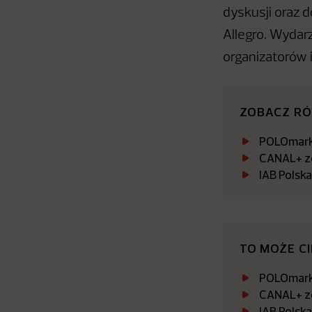
dyskusji oraz 
Allegro. Wydar
organizatorów i
ZOBACZ R
POLOmarke
CANAL+ zo
IAB Polsk
TO MOŻE C
POLOmarke
CANAL+ zo
IAB Polsk