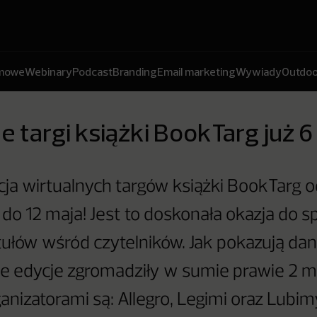
amowe
Webinary
Podcast
Branding
Email marketing
Wywiady
Outdoo
e targi książki BookTarg już 6
cja wirtualnych targów książki BookTarg 
 do 12 maja! Jest to doskonała okazja do s
tułów wśród czytelników. Jak pokazują dan
e edycje zgromadziły w sumie prawie 2 m
anizatorami są: Allegro, Legimi oraz Lubim