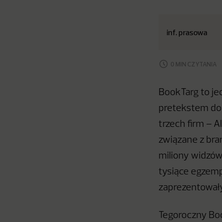
inf. prasowa
0 MIN CZYTANIA
BookTarg to je
pretekstem do 
trzech firm – A
związane z bra
miliony widzów
tysiące egzemp
zaprezentowały
Tegoroczny Boo