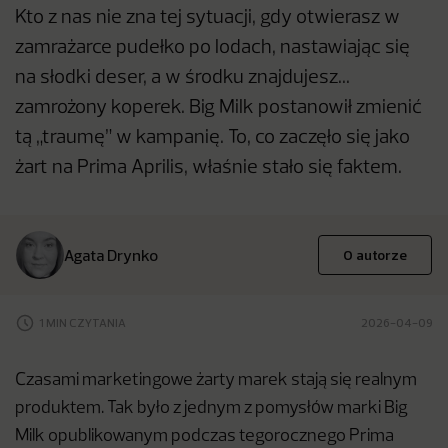
Kto z nas nie zna tej sytuacji, gdy otwierasz w
zamrażarce pudełko po lodach, nastawiając się
na słodki deser, a w środku znajdujesz...
zamrożony koperek. Big Milk postanowił zmienić
tą „traumę” w kampanię. To, co zaczęło się jako
żart na Prima Aprilis, właśnie stało się faktem.
Agata Drynko
O autorze
1 MIN CZYTANIA
2026-04-09
Czasami marketingowe żarty marek stają się realnym
produktem. Tak było z jednym z pomysłów marki Big
Milk opublikowanym podczas tegorocznego Prima