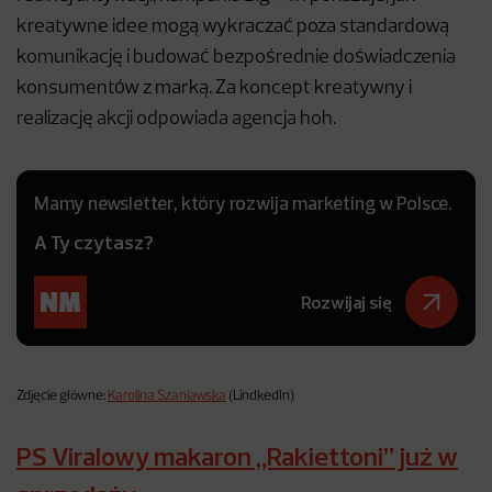
kreatywne idee mogą wykraczać poza standardową
komunikację i budować bezpośrednie doświadczenia
konsumentów z marką. Za koncept kreatywny i
realizację akcji odpowiada agencja hoh.
Mamy newsletter, który rozwija marketing w Polsce.
A Ty czytasz?
Rozwijaj się
Zdjęcie główne:
Karolina Szaniawska
(LindkedIn)
PS Viralowy makaron „Rakiettoni” już w