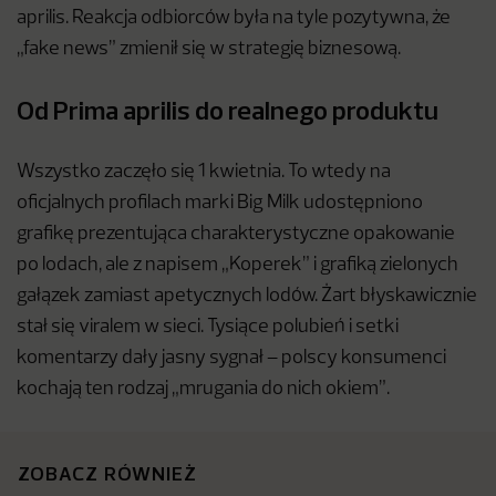
aprilis. Reakcja odbiorców była na tyle pozytywna, że
„fake news” zmienił się w strategię biznesową.
Od Prima aprilis do realnego produktu
Wszystko zaczęło się 1 kwietnia. To wtedy na
oficjalnych profilach marki Big Milk udostępniono
grafikę prezentująca charakterystyczne opakowanie
po lodach, ale z napisem „Koperek” i grafiką zielonych
gałązek zamiast apetycznych lodów. Żart błyskawicznie
stał się viralem w sieci. Tysiące polubień i setki
komentarzy dały jasny sygnał – polscy konsumenci
kochają ten rodzaj „mrugania do nich okiem”.
ZOBACZ RÓWNIEŻ