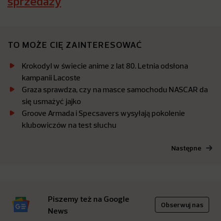
sprzedaży
TO MOŻE CIĘ ZAINTERESOWAĆ
Krokodyl w świecie anime z lat 80. Letnia odsłona
kampanii Lacoste
Graza sprawdza, czy na masce samochodu NASCAR da
się usmażyć jajko
Groove Armada i Specsavers wysyłają pokolenie
klubowiczów na test słuchu
Następne
Piszemy też na Google
Obserwuj nas
News