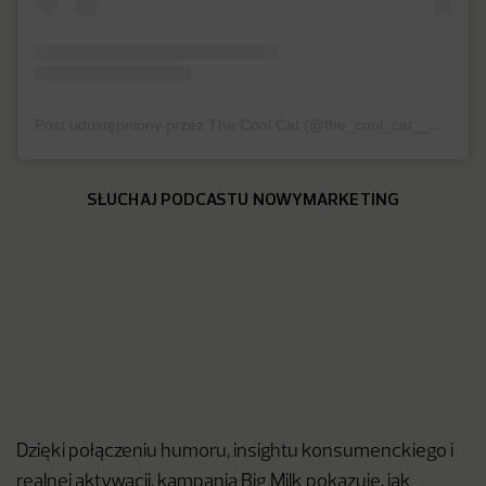
Post udostępniony przez The Cool Cat (@the_cool_cat____)
SŁUCHAJ PODCASTU NOWYMARKETING
Dzięki połączeniu humoru, insightu konsumenckiego i
realnej aktywacji, kampania Big Milk pokazuje, jak