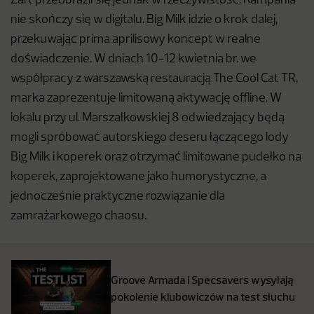
Żart przeobraził się jednak w rzeczywistość. Kampania
nie skończy się w digitalu. Big Milk idzie o krok dalej,
przekuwając prima aprilisowy koncept w realne
doświadczenie. W dniach 10-12 kwietnia br. we
współpracy z warszawską restauracją The Cool Cat TR,
marka zaprezentuje limitowaną aktywację offline. W
lokalu przy ul. Marszałkowskiej 8 odwiedzający będą
mogli spróbować autorskiego deseru łączącego lody
Big Milk i koperek oraz otrzymać limitowane pudełko na
koperek, zaprojektowane jako humorystyczne, a
jednocześnie praktyczne rozwiązanie dla
zamrażarkowego chaosu.
Groove Armada i Specsavers wysyłają
pokolenie klubowiczów na test słuchu