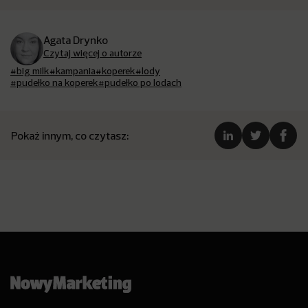
Agata Drynko
Czytaj więcej o autorze
#big milk
#kampania
#koperek
#lody
#pudełko na koperek
#pudełko po lodach
Pokaż innym, co czytasz: