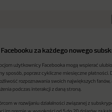
na Facebooku za każdego nowego subs
ypcjom użytkownicy Facebooka mogą wspierać ulubi
jny sposób, poprzez cykliczne miesięczne płatności. 
żliwość rozpoznawania swoich największych fanów, 
enia podczas interakcji z daną stroną.
com w rozwijaniu działalności związanej z subskryp
ci im premię w wysokości od 5 do 20 dolarów za ka