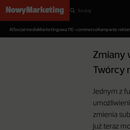
AI
Social media
Marketingowa 11
E-commerce
Kampanie rekl
Zmiany 
Twórcy 
Jednym z f
umożliwieni
zmienia sub
już teraz m