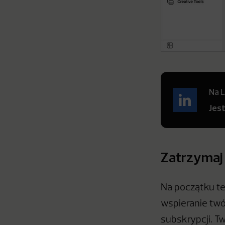
Na L
Jes
Zatrzymaj 
Na początku te
wspieranie twó
subskrypcji. 