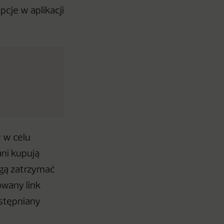
cje w aplikacji
 w celu
ani kupują
ogą zatrzymać
owany link
stępniany