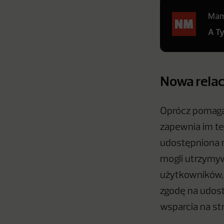
Mamy
A T
Nowa relac
Oprócz pomaga
zapewnia im te
udostępniona 
mogli utrzymyw
użytkowników, 
zgodę na udost
wsparcia na st