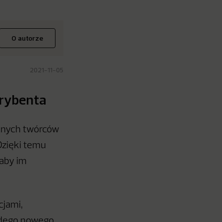
O autorze
2021-11-05
krybenta
onych twórców
Dzięki temu
aby im
cjami,
żdego nowego