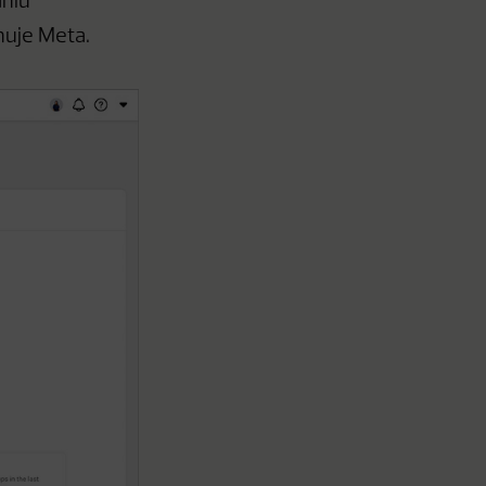
aniu
uje Meta.