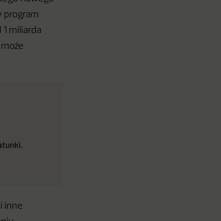
y program
1 miliarda
a może
tunki.
i inne