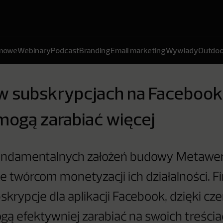
amowe
Webinary
Podcast
Branding
Email marketing
Wywiady
Outdoo
w subskrypcjach na Facebook
mogą zarabiać więcej
undamentalnych założeń budowy Metawer
e twórcom monetyzacji ich działalności. 
skrypcje dla aplikacji Facebook, dzięki c
ogą efektywniej zarabiać na swoich treścia