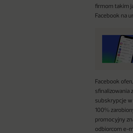
firmom takim j
Facebook na ur
Facebook ofer
sfinalizowania
subskrypcje w 
100% zarobiony
promocyjny zna
odbiorcom e-m