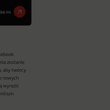
jaj się
cebook
nia zostanie
, aby twórcy
to nowych
ą wyrazić
centrum