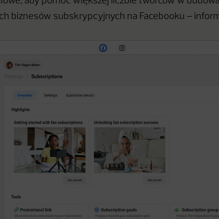
iowe, aby pomóc większej liczbie twórców w budow
h biznesów subskrypcyjnych na Facebooku – inform