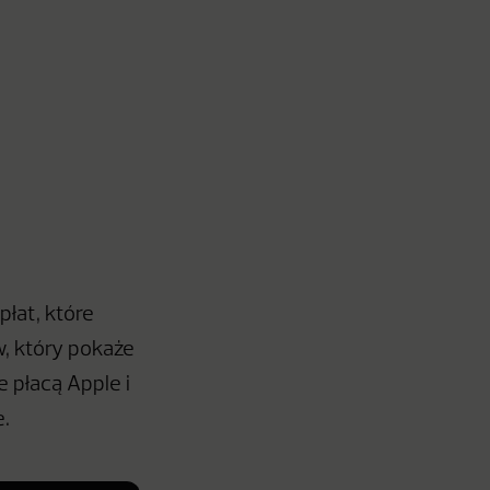
łat, które
, który pokaże
 płacą Apple i
e.