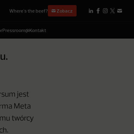
Where's the beef?
Zobacz
r
Pressroom
@Kontakt
u.
sum jest
Firma Meta
zemu twórcy
ch.