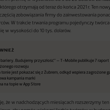
którego otrzymają od teraz do końca 2021 r. Ten now
częścią zobowiązania firmy do zainwestowania ponad 
rców. W trakcie trwania programu pojedynczy twórc
ę w wysokości do 10 tys. dolarów.
ÓWNIEŻ
bariery. Budujemy przyszłość” – T-Mobile publikuje 7 raport
żonego rozwoju
tonie jest pokazać się z Żubrem, odkąd wspiera zagrożone ga
owa kampania marki
a na topie w App Store
ę, że w nadchodzących miesiącach rozszerzymy ten 