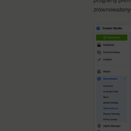
programy prem
zrównoważonyc