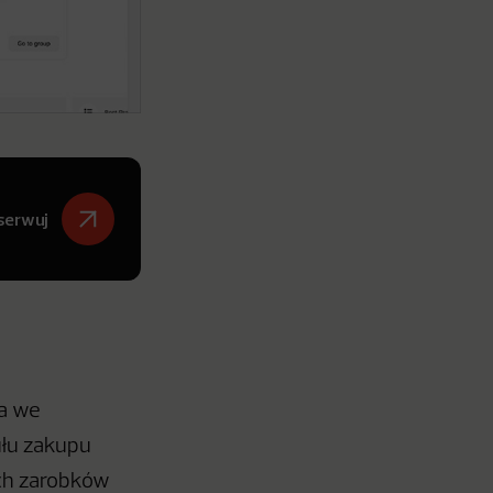
serwuj
ia we
ułu zakupu
ch zarobków