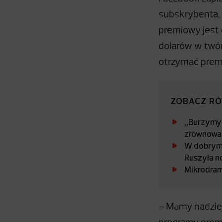
subskrybenta, 
premiowy jest 
dolarów w twó
otrzymać premi
ZOBACZ R
„Burzymy 
zrównowa
W dobrym 
Ruszyła n
Mikrodram
– Mamy nadziej