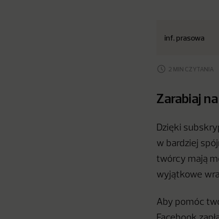
inf. prasowa
2 MIN CZYTANIA
Zarabiaj 
Dzięki subskr
w bardziej spó
twórcy mają mo
wyjątkowe wraż
Aby pomóc twór
Facebook zapła