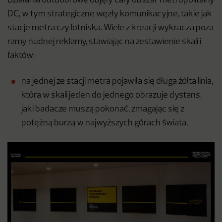
Działania outdoorowe objęły cały obszar metropolitalny
DC, w tym strategiczne węzły komunikacyjne, takie jak
stacje metra czy lotniska. Wiele z kreacji wykracza poza
ramy nudnej reklamy, stawiając na zestawienie skali i
faktów:
na jednej ze stacji metra pojawiła się długa żółta linia,
która w skali jeden do jednego obrazuje dystans,
jaki badacze muszą pokonać, zmagając się z
potężną burzą w najwyższych górach świata,