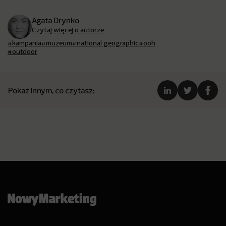
Agata Drynko
Czytaj więcej o autorze
#kampania
#muzeum
#national geographic
#ooh
#outdoor
Pokaż innym, co czytasz: