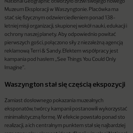
National Geographic otworzyło drzwi swojego nowego
Muzeum Eksploracji w Waszyngtonie. Placówka ma
stać się fizycznym odzwierciedleniem ponad 138-
letniej misji organizacji, skupionej wokół nauki, edukacji i
ochrony naszej planety. Aby odpowiednio powitać
pierwszych gości, połączono siły z niezależną agencją
reklamową Terri & Sandy. Efektem współpracy jest
kampania pod hasłem „See Things You Could Only
Imagine”.
Waszyngton stał się częścią ekspozycji
Zamiast dosłownego pokazania muzealnych
eksponatów, twórcy kampanii postanowili wykorzystać
minimalistyczną formę. W efekcie powstało ponad sto
realizacji, a ich centralnym punktem stał się najbardziej