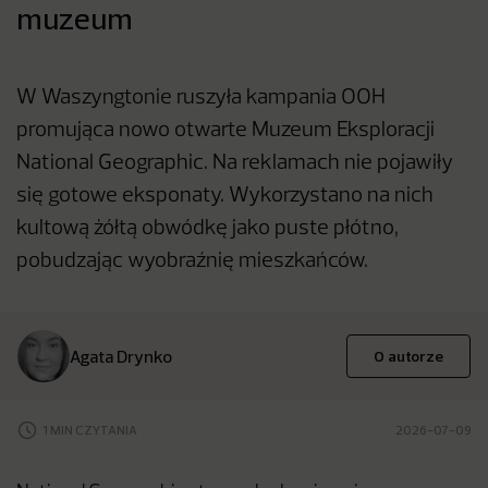
muzeum
W Waszyngtonie ruszyła kampania OOH
promująca nowo otwarte Muzeum Eksploracji
National Geographic. Na reklamach nie pojawiły
się gotowe eksponaty. Wykorzystano na nich
kultową żółtą obwódkę jako puste płótno,
pobudzając wyobraźnię mieszkańców.
Agata Drynko
O autorze
1 MIN CZYTANIA
2026-07-09