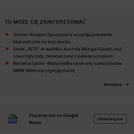
TO MOŻE CIĘ ZAINTERESOWAĆ
Groove Armada i Specsavers wysyłają pokolenie
klubowiczów na test słuchu
Smak „1670” w wafelku. Kuchnia Vikinga i Good Lood
stworzyły lody ziemniaczane z palonym masłem
Reklama Spider-Mana trafiła na ekrany samochodów
BMW. Klienci krytykują markę
Następne
Piszemy też na Google
Obserwuj nas
News