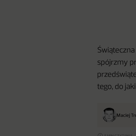
Świąteczna 
spójrzmy pr
przedświąte
tego, do ja
Maciej T
5 MIN CZYTANIA