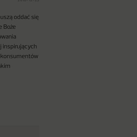
muszą oddać się
że Boże
owania
 inspirujących
 do konsumentów
akim