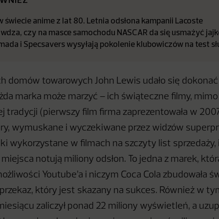
 świecie anime z lat 80. Letnia odsłona kampanii Lacoste
awdza, czy na masce samochodu NASCAR da się usmażyć jajk
mada i Specsavers wysyłają pokolenie klubowiczów na test s
ich domów towarowych John Lewis udało się dokonać 
da marka może marzyć – ich świąteczne filmy, mimo
ej tradycji (pierwszy film firma zaprezentowała w 2007
ury, wymuskane i wyczekiwane przez widzów superpr
i wykorzystane w filmach na szczyty list sprzedaży, 
 miejsca notują miliony odsłon. To jedna z marek, która
ożliwości Youtube’a i niczym Coca Cola zbudowała św
rzekaz, który jest skazany na sukces. Również w tym
miesiącu zaliczył ponad 22 miliony wyświetleń, a uzup