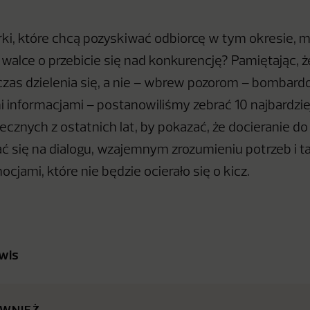
ki, które chcą pozyskiwać odbiorcę w tym okresie, 
 walce o przebicie się nad konkurencję? Pamiętając, 
czas dzielenia się, a nie – wbrew pozorom – bombard
 informacjami – postanowiliśmy zebrać 10 najbardziej
ecznych z ostatnich lat, by pokazać, że docieranie
ć się na dialogu, wzajemnym zrozumieniu potrzeb i t
jami, które nie będzie ocierało się o kicz.
wis
ÓWNIEŻ