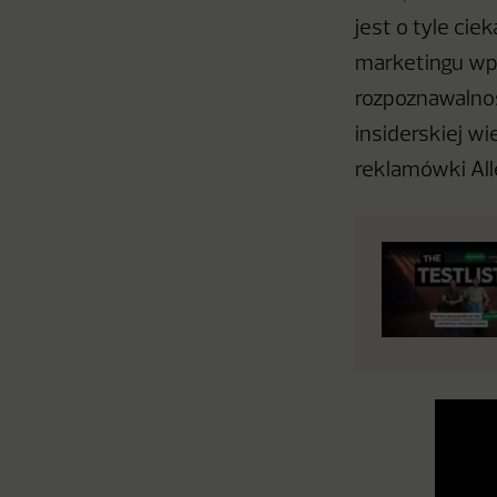
jest o tyle cie
marketingu wpł
rozpoznawalnoś
insiderskiej wi
reklamówki All