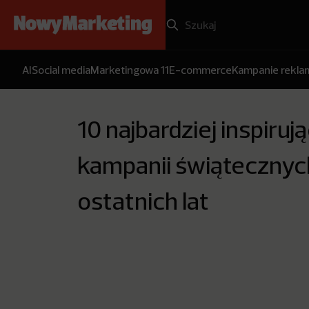
AI
Social media
Marketingowa 11
E-commerce
Kampanie rekl
10 najbardziej inspiruj
kampanii świątecznyc
ostatnich lat