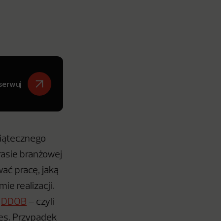
serwuj
wiątecznego
prasie branżowej
wać pracę, jaką
e realizacji.
y
DDOB
– czyli
ves. Przypadek