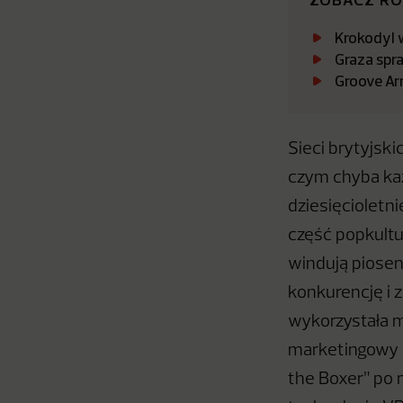
Krokodyl w
Graza spr
Groove Ar
Sieci brytyjsk
czym chyba każ
dziesięcioletni
część popkult
windują piosenk
konkurencję i z
wykorzystała m
marketingowy p
the Boxer” po 