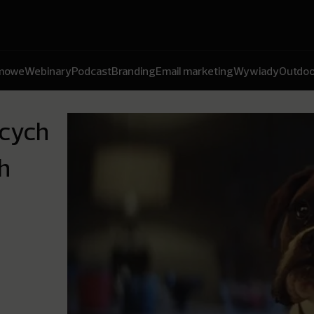
amowe
Webinary
Podcast
Branding
Email marketing
Wywiady
Outdoo
ących
h