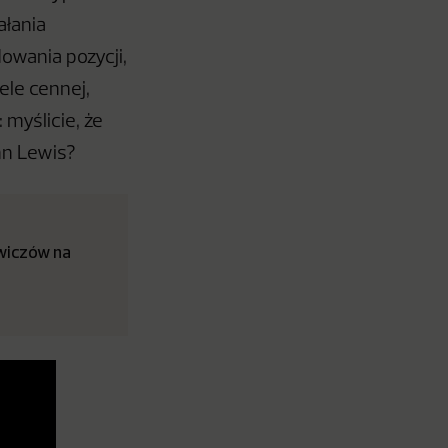
ałania
owania pozycji,
ele cennej,
 myślicie, że
hn Lewis?
owiczów na