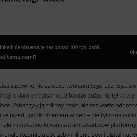
inkedInie obserwuje nas ponad 100 tys. osób.
Ob
teś tam z nami?
ewisa zapewne nie są obce twórcom tegorocznego, ś
O tej reklamie napisano już bardzo dużo, nie tylko w 
olsce. Zobaczyły ją miliony osób, ale też warto odnoto
ze przed upublicznieniem wideo – nie tylko na poziomi
riału zaproszono kilkunastu ambasadorów platform
konale rozumieją potrzeby millenialsów i digital nati