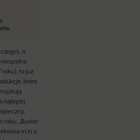
o
łuchu
czegoś, o
 niespełna
 roku), to już
odukcje, które
inspirują
 najlepiej
iąteczny,
 roku: „Buster
ełniona m.in o