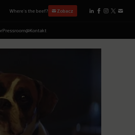
Where's the beef?
Zobacz
r
Pressroom
@Kontakt