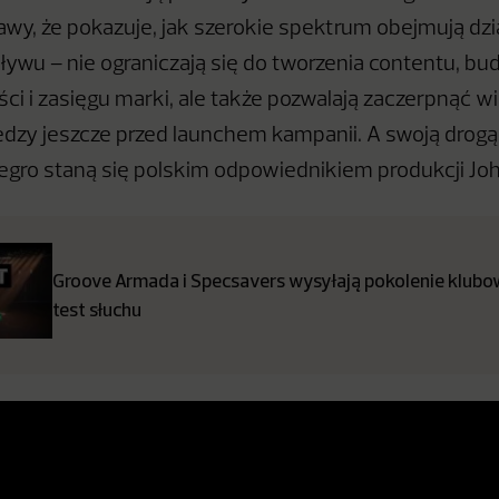
kawy, że pokazuje, jak szerokie spektrum obejmują dzi
ywu – nie ograniczają się do tworzenia contentu, bud
ci i zasięgu marki, ale także pozwalają zaczerpnąć wi
edzy jeszcze przed launchem kampanii. A swoją drogą:
egro staną się polskim odpowiednikiem produkcji Jo
Groove Armada i Specsavers wysyłają pokolenie klub
test słuchu