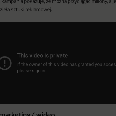
 kampania pokazuje, że można przyciągać miliony, a 
zieła sztuki reklamowej.
 marketing/ wideo