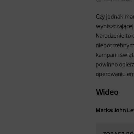
Czy jednak mar
wyniszczającej
Narodzenie to 
niepotrzebnymi
kampanii świąt
powinno opiera
operowaniu emoc
Wideo
Marka: John Le
ZOBACZ R