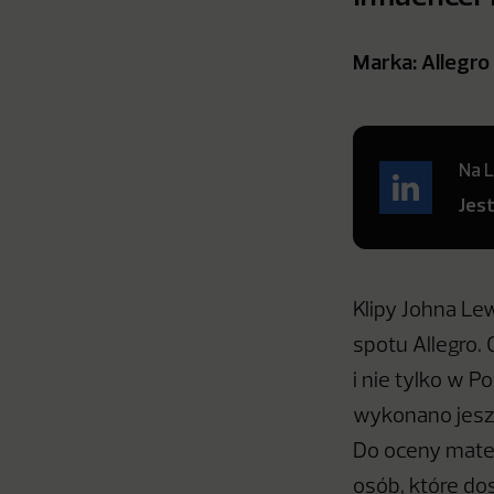
Marka: Allegro
Na L
Jes
Klipy Johna L
spotu Allegro. 
i nie tylko w P
wykonano jeszc
Do oceny mate
osób, które dos