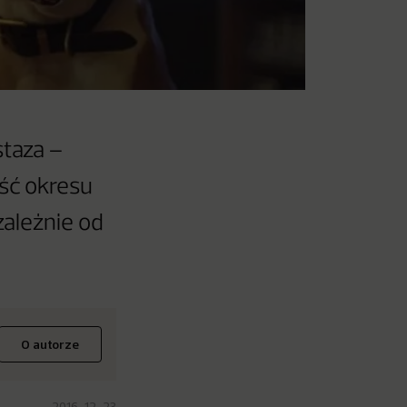
staza –
ość okresu
zależnie od
O autorze
2016-12-23