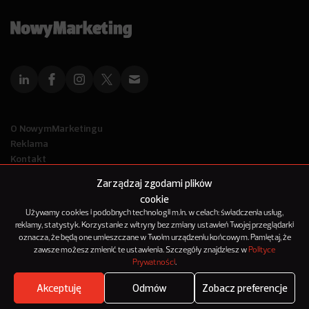
O NowymMarketingu
Reklama
Kontakt
Polityka Prywatności
Zarządzaj zgodami plików
Kanał RSS
cookie
Mapa artykułów
Używamy cookies i podobnych technologii m.in. w celach: świadczenia usług,
reklamy, statystyk. Korzystanie z witryny bez zmiany ustawień Twojej przeglądarki
oznacza, że będą one umieszczane w Twoim urządzeniu końcowym. Pamiętaj, że
© 2012-2025
zawsze możesz zmienić te ustawienia. Szczegóły znajdziesz w
Polityce
NowyMarketing jest marką 143Media Sp. z o.o.
Prywatności
.
Akceptuję
Odmów
Zobacz preferencje
Where's the beef?
Zobacz