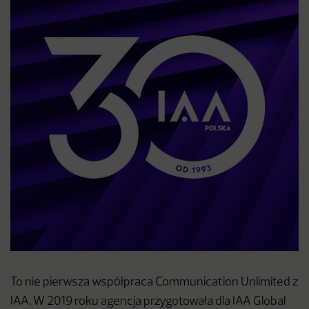
To nie pierwsza współpraca Communication Unlimited z
IAA. W 2019 roku agencja przygotowała dla IAA Global