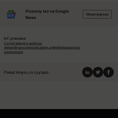
Piszemy też na Google
Obserwuj nas
News
inf. prasowa
Czytaj więcej o autorze
#branding
#communication unlimited
#iaa
#logo
#pressroom
Pokaż innym, co czytasz: