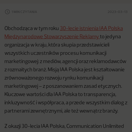
1 MIN CZYTANIA
2023-03-13
Obchodząca w tym roku
30-lecie istnienia IAA Polska
Międzynarodowe Stowarzyszenie Reklamy
to jedyna
organizacja w kraju, która skupia przedstawicieli
wszystkich uczestników procesu komunikacji
marketingowej: z mediów, agencji oraz reklamodawców
z rozmaitych branż. Misją IAA Polska jest kształtowanie
zrównoważonego rozwoju rynku komunikacji
marketingowej – z poszanowaniem zasad etycznych.
Kluczowe wartości dla IAA Polska to transparencja,
inkluzywność i współpraca, a przede wszystkim dialog z
partnerami zewnętrznymi, ale też wewnątrz branży.
Z okazji 30-lecia IAA Polska, Communication Unlimited