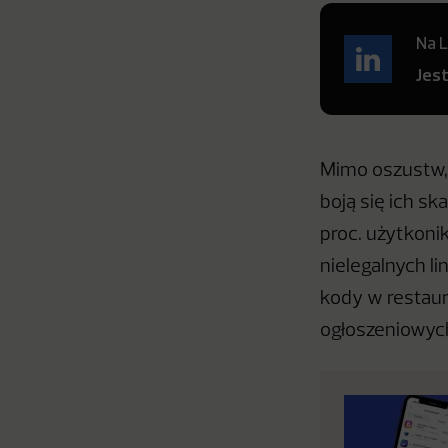
Na L
Jes
Mimo oszustw, 
boją się ich s
proc. użytkoni
nielegalnych l
kody w restaura
ogłoszeniowych 