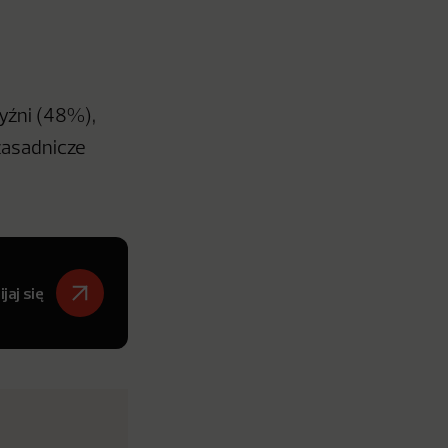
yźni (48%),
zasadnicze
jaj się