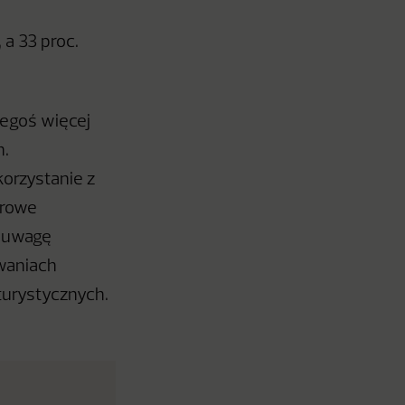
a 33 proc.
zegoś więcej
h.
korzystanie z
frowe
a uwagę
waniach
turystycznych.