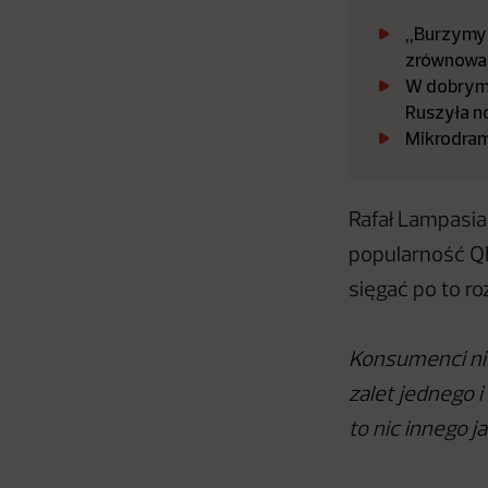
„Burzymy 
zrównowa
W dobrym 
Ruszyła n
Mikrodram
Rafał Lampasia
popularność QR
sięgać po to ro
Konsumenci nie 
zalet jednego i
to nic innego j