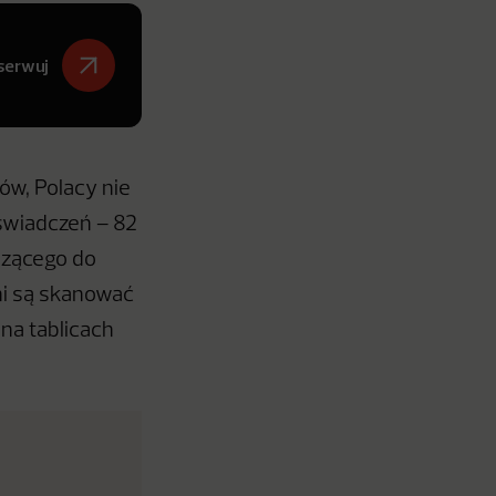
serwuj
ów, Polacy nie
oświadczeń – 82
dzącego do
ni są skanować
 na tablicach