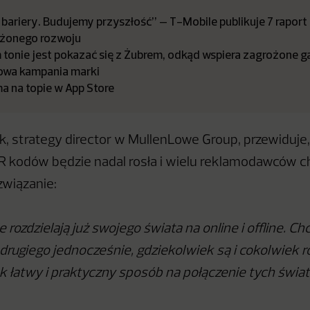
bariery. Budujemy przyszłość” – T-Mobile publikuje 7 raport
żonego rozwoju
tonie jest pokazać się z Żubrem, odkąd wspiera zagrożone ga
owa kampania marki
a na topie w App Store
k, strategy director w MullenLowe Group, przewiduje,
 kodów będzie nadal rosła i wielu reklamodawców ch
związanie:
rozdzielają już swojego świata na online i offline. Ch
 drugiego jednocześnie, gdziekolwiek są i cokolwiek r
ak łatwy i praktyczny sposób na połączenie tych świa