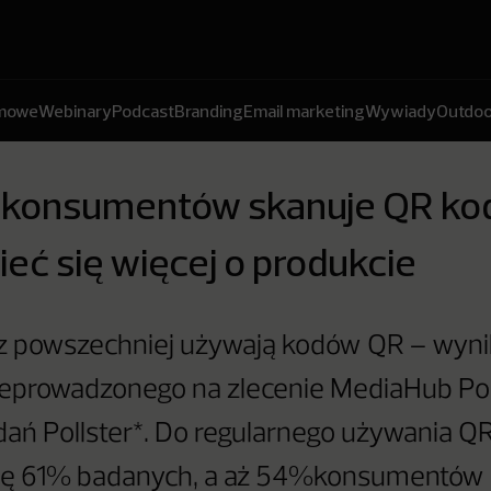
amowe
Webinary
Podcast
Branding
Email marketing
Wywiady
Outdoo
. konsumentów skanuje QR kod
eć się więcej o produkcie
az powszechniej używają kodów QR – wyni
zeprowadzonego na zlecenie MediaHub Po
dań Pollster*. Do regularnego używania 
się 61% badanych, a aż 54%konsumentów 