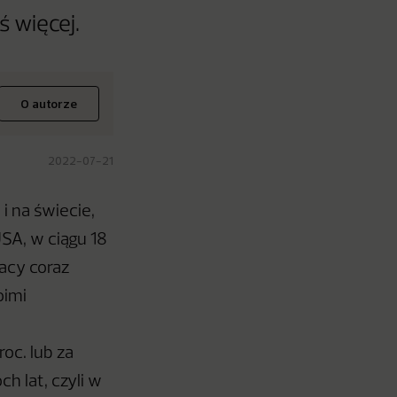
 więcej.
O autorze
2022-07-21
i na świecie,
SA, w ciągu 18
acy coraz
oimi
oc. lub za
h lat, czyli w