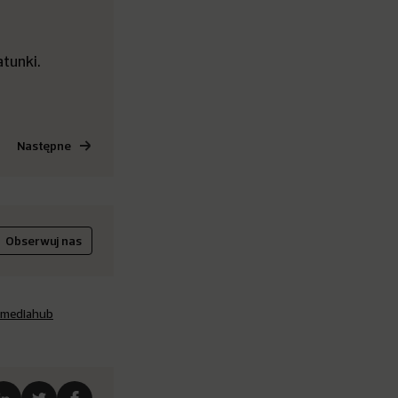
tunki.
Następne
Obserwuj nas
mediahub