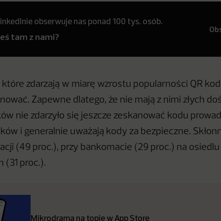
inkedInie obserwuje nas ponad 100 tys. osób.
Ob
teś tam z nami?
które zdarzają w miarę wzrostu popularności QR kod
kanować. Zapewne dlatego, że nie mają z nimi złych d
ków nie zdarzyło się jeszcze zeskanować kodu prowa
inków i generalnie uważają kody za bezpieczne. Skłon
cji (49 proc.), przy bankomacie (29 proc.) na osiedlu
(31 proc.).
Mikrodrama na topie w App Store