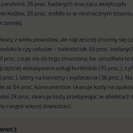
a pandemii: 26 proc. badanych znacząco zwiększyło
e kodów, 38 proc. zrobiło to w nieznacznym stopniu, 
wcześniej.
ody z wielu powodów, ale najczęściej chcemy się c
rodukcie czy usłudze – twierdzi tak 55 proc. badanyc
1 proc. czuje się do tego zmuszona, bo umożliwia to 
jczęściej wskazywano usługi kurierskie (70 proc.), cy
proc.), bilety na koncerty i wydarzenia (36 proc.). N
, że aż 54 proc. konsumentów skanuje kody na opako
olei 28 proc. skanuje kody przebywając w obiektach 
ię czegoś więcej dowiedzieć.
ÓWNIEŻ