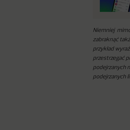
Niemniej mimo
zabraknąć takż
przykład wyraźn
przestrzegać 
podejrzanych m
podejrzanych 