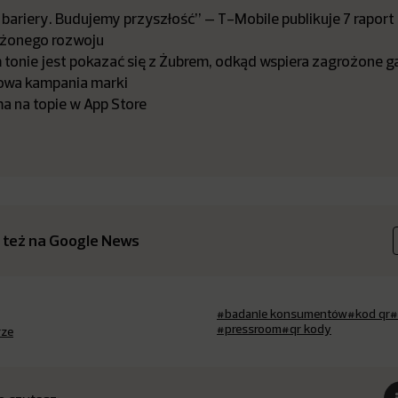
bariery. Budujemy przyszłość” – T-Mobile publikuje 7 raport
żonego rozwoju
tonie jest pokazać się z Żubrem, odkąd wspiera zagrożone ga
owa kampania marki
a na topie w App Store
 też na Google News
#badanie konsumentów
#kod qr
#
#pressroom
#qr kody
rze