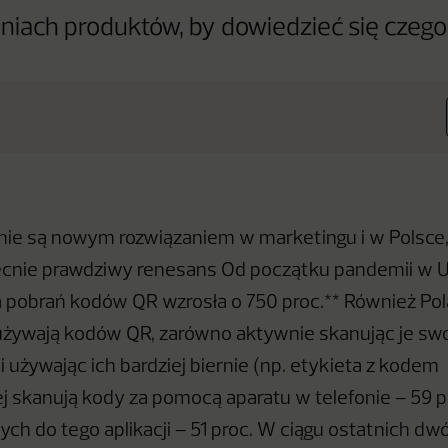
iach produktów, by dowiedzieć się czegoś
ie są nowym rozwiązaniem w marketingu i w Polsce, 
ecnie prawdziwy renesans Od początku pandemii w U
a pobrań kodów QR wzrosła o 750 proc.** Również Pol
używają kodów QR, zarówno aktywnie skanując je sw
 i używając ich bardziej biernie (np. etykieta z kodem
ej skanują kody za pomocą aparatu w telefonie – 59 pr
h do tego aplikacji – 51 proc. W ciągu ostatnich dwóc