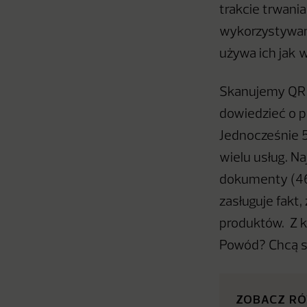
trakcie trwani
wykorzystywani
używa ich jak 
Skanujemy QR k
dowiedzieć o p
Jednocześnie 5
wielu usług. Na
dokumenty (46 
zasługuje fakt
produktów. Z k
Powód? Chcą s
ZOBACZ R