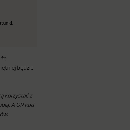
tunki.
 że
ętniej będzie
cą korzystać z
obią. A QR kod
tów.