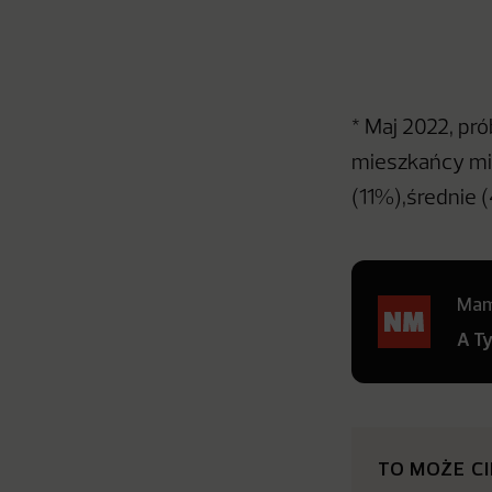
* Maj 2022, pr
mieszkańcy mi
(11%),średnie
Mamy
A T
TO MOŻE C