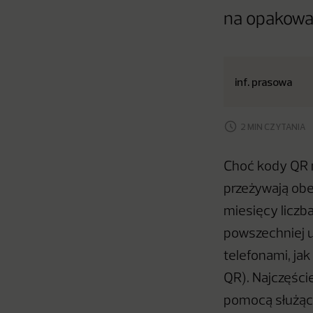
na opakowan
inf. prasowa
2 MIN CZYTANIA
Choć kody QR n
przeżywają ob
miesięcy liczb
powszechniej 
telefonami, jak
QR). Najczęści
pomocą służącyc