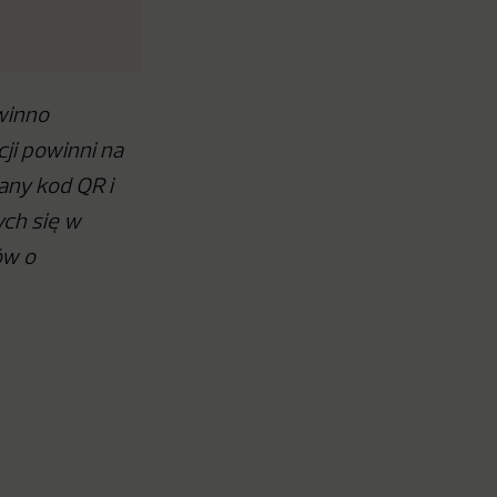
winno
ji powinni na
dany kod QR i
ch się w
ów o