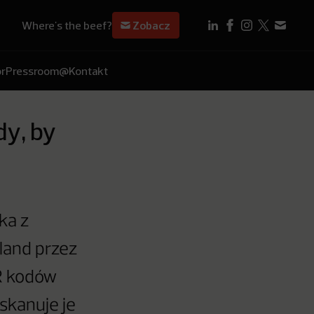
Where's the beef?
Zobacz
r
Pressroom
@Kontakt
y, by
ka z
land przez
QR kodów
skanuje je