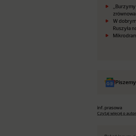
„Burzymy 
zrównowa
W dobrym 
Ruszyła n
Mikrodram
Piszemy
inf. prasowa
Czytaj więcej o auto