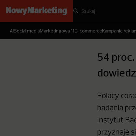
AI
Social media
Marketingowa 11
E-commerce
Kampanie rekl
54 proc
dowiedzi
Polacy cor
badania pr
Instytut Ba
przyznaje 