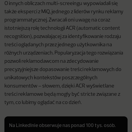
O innych obliczach multi-screeingu wypowiadali się
także eksperci z MiQ, jednego z liderów rynku reklamy
programmatycznej. Zwracali oni uwagę na coraz
istotniejszą rolę technologii ACR (automatic content
recognition), pozwalającej za identyfikowanie rodzaju
treści oglądanych przez jednego użytkownika na
różnych urządzeniach. Popularyzacja tego rozwiązania
pozwoli reklamodawcom na zdecydowanie
precyzyjniejsze dopasowanie treści reklamowych do
unikatowych kontekstów poszczególnych
konsumentów – słowem, dzięki ACR wyświetlane
treści reklamowe będą mogły być stricte związane z
tym, co lubimy oglądać na co dzień.
Na LinkedInie obserwuje nas ponad 100 tys. osób.