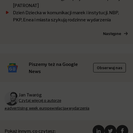
[PATRONAT]
Dzień Dziecka w komunikacji marek i instytucji. NBP,
PKP, Enea i miasta szykują rodzinne wydarzenia
Następne
Piszemy też na Google
Obserwuj nas
News
Jan Twaróg
Czytaj więcej o autorze
#advertising week europe
#relacja
#wydarzenia
Pokaż innym, co czytasz: