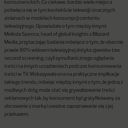
konsumenckich. Co ciekawe, bardzo wiele miejsca
poświęca się w tym kontekście telewizji i znacznych
zmianach w modelach konsumpcji contentu
telewizyjnego. Opowiadała o tym między innymi
Melinda Spence, head of global insights z Blizzard
Media, przytaczając badania mówiące o tym, że obecnie
prawie 80% widowni telewizyjnej dotyka zjawisko tzw.
second screening, czyli symultanicznego oglądania
treści na innych urządzeniach podczas konsumowania
treści w TV. Wskazywała ona na praktyczne implikacje
takiego trendu, mówiąc między innymi o tym, że jedną z
możliwych dróg może stać się grywalizowanie treści
reklamowych tak, by konsument był gratyfikowany za
obcowanie z marką i uważne zapoznawanie się z jej
przekazem.