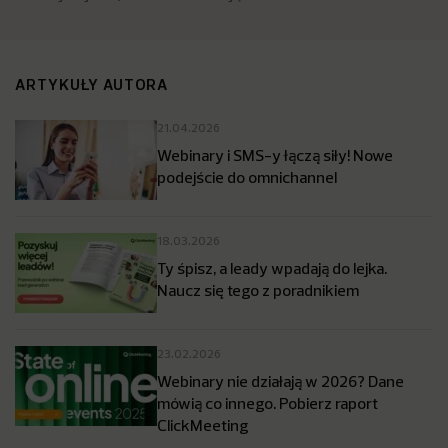
ARTYKUŁY AUTORA
21.04.2026
Webinary i SMS-y łączą siły! Nowe
podejście do omnichannel
18.03.2026
Ty śpisz, a leady wpadają do lejka.
Naucz się tego z poradnikiem
23.02.2026
Webinary nie działają w 2026? Dane
mówią co innego. Pobierz raport
ClickMeeting