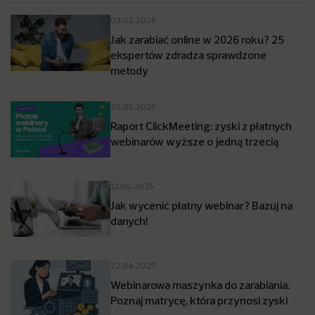
03.02.2026
Jak zarabiać online w 2026 roku? 25
ekspertów zdradza sprawdzone
metody
20.05.2025
Raport ClickMeeting: zyski z płatnych
webinarów wyższe o jedną trzecią
12.05.2025
Jak wycenić płatny webinar? Bazuj na
danych!
22.04.2025
Webinarowa maszynka do zarabiania.
Poznaj matrycę, która przynosi zyski