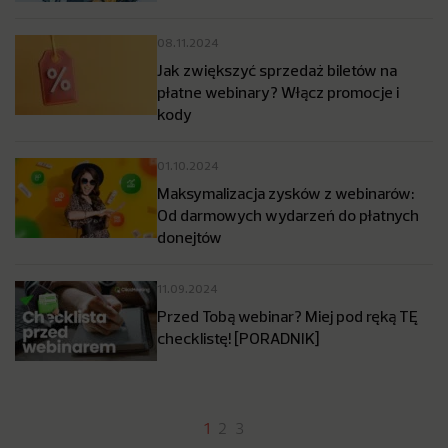
08.11.2024
Jak zwiększyć sprzedaż biletów na
płatne webinary? Włącz promocje i
kody
01.10.2024
Maksymalizacja zysków z webinarów:
Od darmowych wydarzeń do płatnych
donejtów
11.09.2024
Przed Tobą webinar? Miej pod ręką TĘ
checklistę! [PORADNIK]
1
2
3