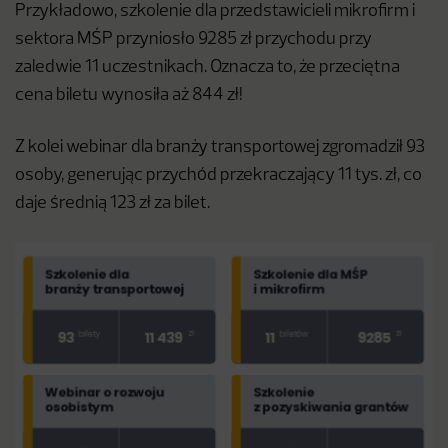
Przykładowo, szkolenie dla przedstawicieli mikrofirm i
sektora MŚP przyniosło 9285 zł przychodu przy
zaledwie 11 uczestnikach. Oznacza to, że przeciętna
cena biletu wynosiła aż 844 zł!
Z kolei webinar dla branży transportowej zgromadził 93
osoby, generując przychód przekraczający 11 tys. zł, co
daje średnią 123 zł za bilet.