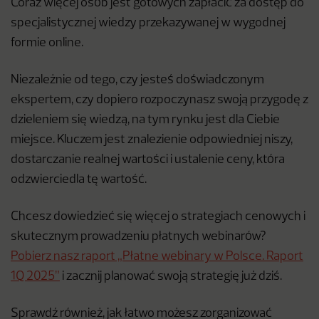
Coraz więcej osób jest gotowych zapłacić za dostęp do
specjalistycznej wiedzy przekazywanej w wygodnej
formie online.
Niezależnie od tego, czy jesteś doświadczonym
ekspertem, czy dopiero rozpoczynasz swoją przygodę z
dzieleniem się wiedzą, na tym rynku jest dla Ciebie
miejsce. Kluczem jest znalezienie odpowiedniej niszy,
dostarczanie realnej wartości i ustalenie ceny, która
odzwierciedla tę wartość.
Chcesz dowiedzieć się więcej o strategiach cenowych i
skutecznym prowadzeniu płatnych webinarów?
Pobierz nasz raport „Płatne webinary w Polsce. Raport
1Q 2025”
i zacznij planować swoją strategię już dziś.
Sprawdź również, jak łatwo możesz zorganizować