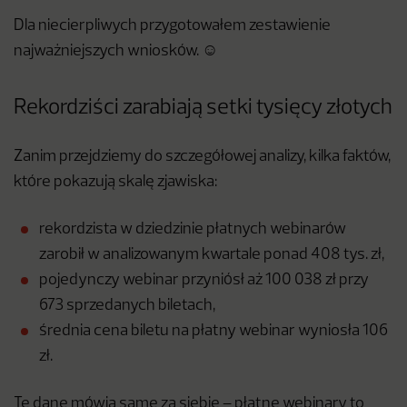
Dla niecierpliwych przygotowałem zestawienie
najważniejszych wniosków. ☺️
Rekordziści zarabiają setki tysięcy złotych
Zanim przejdziemy do szczegółowej analizy, kilka faktów,
które pokazują skalę zjawiska:
rekordzista w dziedzinie płatnych webinarów
zarobił w analizowanym kwartale ponad 408 tys. zł,
pojedynczy webinar przyniósł aż 100 038 zł przy
673 sprzedanych biletach,
średnia cena biletu na płatny webinar wyniosła 106
zł.
Te dane mówią same za siebie – płatne webinary to