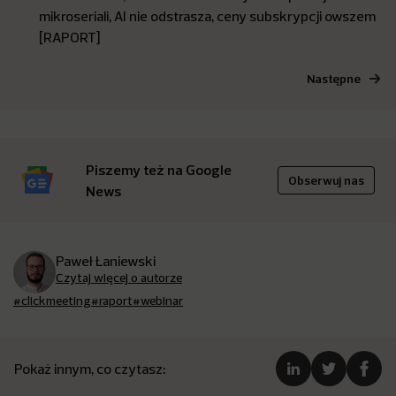
mikroseriali, AI nie odstrasza, ceny subskrypcji owszem
[RAPORT]
Następne
Piszemy też na Google
Obserwuj nas
News
Paweł Łaniewski
Czytaj więcej o autorze
#clickmeeting
#raport
#webinar
Pokaż innym, co czytasz: