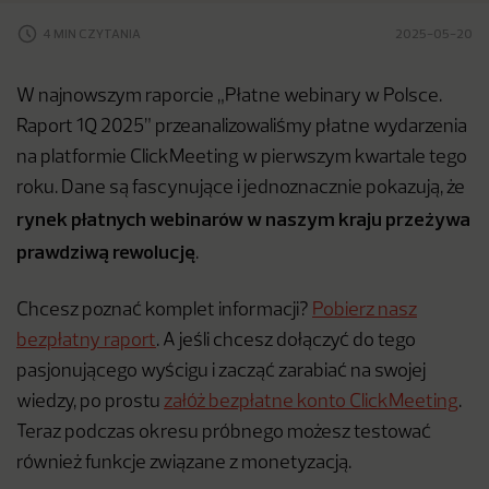
4 MIN CZYTANIA
2025-05-20
W najnowszym raporcie „Płatne webinary w Polsce.
Raport 1Q 2025” przeanalizowaliśmy płatne wydarzenia
na platformie ClickMeeting w pierwszym kwartale tego
roku. Dane są fascynujące i jednoznacznie pokazują, że
rynek płatnych webinarów w naszym kraju przeżywa
prawdziwą rewolucję
.
Chcesz poznać komplet informacji?
Pobierz nasz
bezpłatny raport
. A jeśli chcesz dołączyć do tego
pasjonującego wyścigu i zacząć zarabiać na swojej
wiedzy, po prostu
załóż bezpłatne konto ClickMeeting
.
Teraz podczas okresu próbnego możesz testować
również funkcje związane z monetyzacją.