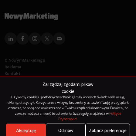
O NowymMarketingu
Reklama
Kontakt
Polityka Prywatności
Zarządzaj zgodami plików
Kanał RSS
cookie
Mapa artykułów
Używamy cookies i podobnych technologii m.in. w celach: świadczenia usług,
reklamy, statystyk. Korzystanie z witryny bez zmiany ustawień Twojej przeglądarki
oznacza, że będą one umieszczane w Twoim urządzeniu końcowym. Pamiętaj, że
© 2012-2025
zawsze możesz zmienić te ustawienia. Szczegóły znajdziesz w
Polityce
NowyMarketing jest marką 143Media Sp. z o.o.
Prywatności
.
Akceptuję
Odmów
Zobacz preferencje
PARTNER MERYTORYCZNY DZIAŁU
Where's the beef?
Zobacz