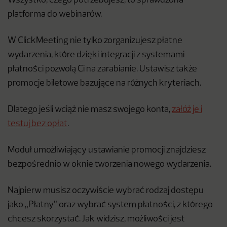
Wszystko, czego potrzebujesz, to sprawdzona
platforma do webinarów.
W ClickMeeting nie tylko zorganizujesz płatne
wydarzenia, które dzięki integracji z systemami
płatności pozwolą Ci na zarabianie. Ustawisz także
promocje biletowe bazujące na różnych kryteriach.
Dlatego jeśli wciąż nie masz swojego konta,
załóż je i
testuj bez opłat
.
Moduł umożliwiający ustawianie promocji znajdziesz
bezpośrednio w oknie tworzenia nowego wydarzenia.
Najpierw musisz oczywiście wybrać rodzaj dostępu
jako „Płatny” oraz wybrać system płatności, z którego
chcesz skorzystać. Jak widzisz, możliwości jest