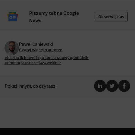
Piszemy też na Google
Obserwuj nas
News
Paweł Łaniewski
Czytaj więcej o autorze
#bilet
#clickmeeting
#kod rabatowy
#poradnik
#promocja
#sprzedaż
#webinar
Pokaż innym, co czytasz: