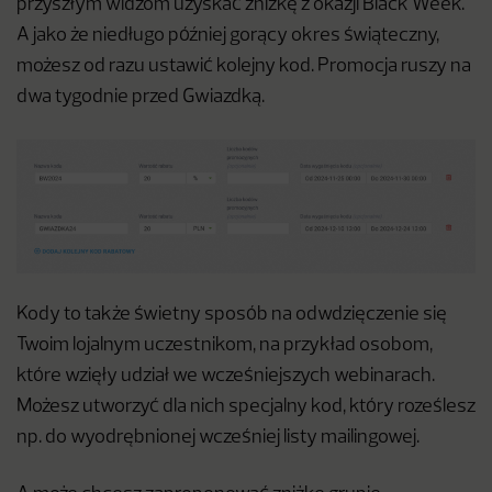
przyszłym widzom uzyskać zniżkę z okazji Black Week.
A jako że niedługo później gorący okres świąteczny,
możesz od razu ustawić kolejny kod. Promocja ruszy na
dwa tygodnie przed Gwiazdką.
Kody to także świetny sposób na odwdzięczenie się
Twoim lojalnym uczestnikom, na przykład osobom,
które wzięły udział we wcześniejszych webinarach.
Możesz utworzyć dla nich specjalny kod, który roześlesz
np. do wyodrębnionej wcześniej listy mailingowej.