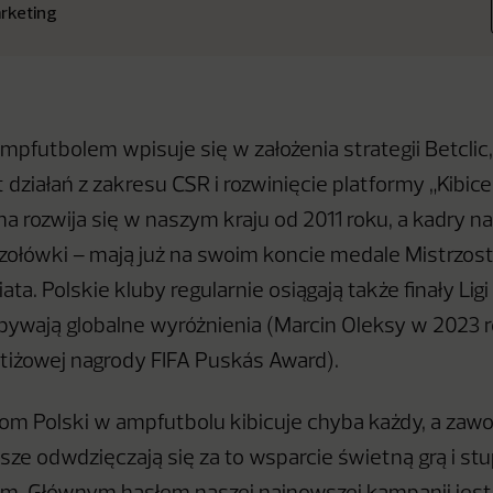
rketing
mpfutbolem wpisuje się w założenia strategii Betclic
ziałań z zakresu CSR i rozwinięcie platformy „Kibicem
a rozwija się w naszym kraju od 2011 roku, a kadry 
zołówki – mają już na swoim koncie medale Mistrzost
ta. Polskie kluby regularnie osiągają także finały Ligi
ywają globalne wyróżnienia (Marcin Oleksy w 2023 r
tiżowej nagrody FIFA Puskás Award).
om Polski w ampfutbolu kibicuje chyba każdy, a zawod
ze odwdzięczają się za to wsparcie świetną grą i s