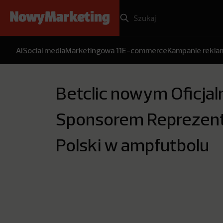
AI
Social media
Marketingowa 11
E-commerce
Kampanie rekl
Betclic nowym Oficja
Sponsorem Reprezent
Polski w ampfutbolu