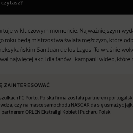
y czytasz?
artuje w kluczowym momencie. Najważniejszym wyd
o roku będą mistrzostwa świata mężczyzn, które od
meksykańskim San Juan de los Lagos. To właśnie wokó
wał najwięcej akcji dla fanów i kampanii wideo, które r
IĘ ZAINTERESOWAĆ
zulkach FC Porto. Polska firma została partnerem portugalsk
awdza, czy na masce samochodu NASCAR da się usmażyć jajk
partnerem ORLEN Ekstraligi Kobiet i Pucharu Polski