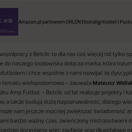
Amazon.pl partnerem ORLEN Ekstraligi Kobiet i Pucha
spółpracy z Betclic to dla nas coś więcej niż tylko s
że do naszego środowiska dołącza marka, która rozu
futbolem i chce wspólnie z nami rozwijać tę dyscypli
Mateusz Widła
 tematu wielopoziomowo – zauważa
ku Amp Futbol. – Betclic od lat realizuje projekty i k
ów, a także budują dużą rozpoznawalność, dlatego wie
może nam jeszcze mocniej zwiększać świadomość a
nami bardzo ważny czas, zwieńczony mistrzostwami 
ardziej doceniamy więc zaufanie oraz długofalowe p