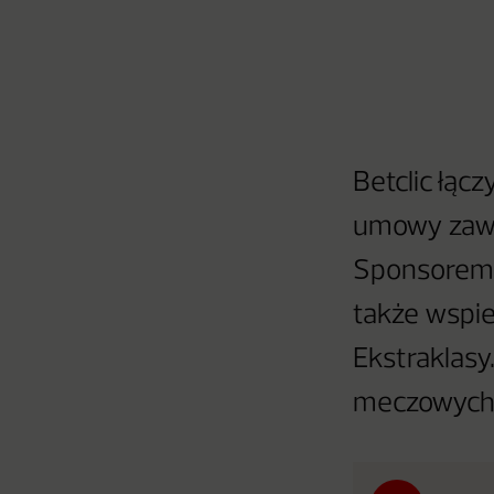
Betclic łąc
umowy zawar
Sponsorem 
także wspie
Ekstraklasy.
meczowych 