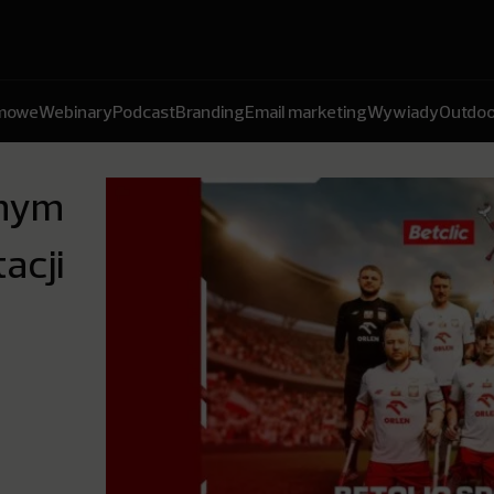
amowe
Webinary
Podcast
Branding
Email marketing
Wywiady
Outdoo
lnym
acji