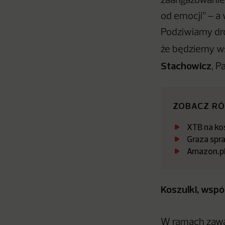
zaangażowaniem
od emocji” – a
Podziwiamy drog
że będziemy wsp
Stachowicz
, P
ZOBACZ R
XTB na kos
Graza spr
Amazon.pl 
Koszulki, wspó
W ramach zawar