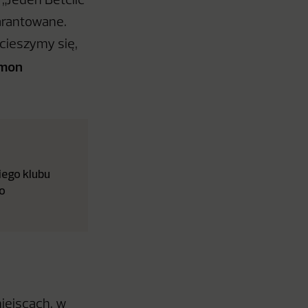
„Jeden Betclic
arantowane.
 cieszymy się,
mon
iego klubu
o
iejscach, w