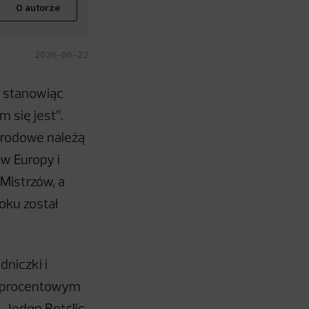
O autorze
2026-06-22
, stanowiąc
 się jest”.
narodowe należą
w Europy i
 Mistrzów, a
oku został
niczki i
tuprocentowym