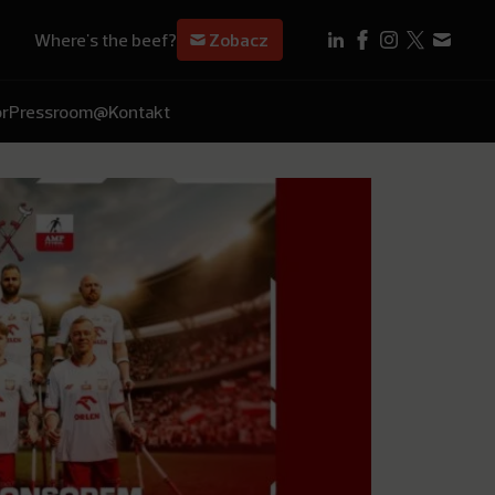
Where's the beef?
Zobacz
r
Pressroom
@Kontakt