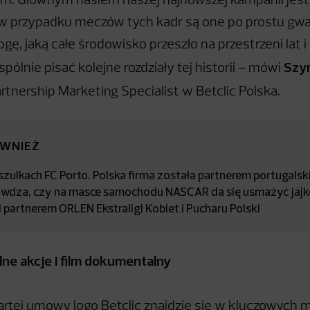
. Głównym hasłem naszej najnowszej kampanii jest 
 w przypadku meczów tych kadr są one po prostu gw
ę, jaką całe środowisko przeszło na przestrzeni lat i
Szy
ólnie pisać kolejne rozdziały tej historii – mówi
artnership Marketing Specialist w Betclic Polska.
ÓWNIEŻ
zulkach FC Porto. Polska firma została partnerem portugalsk
awdza, czy na masce samochodu NASCAR da się usmażyć jajk
partnerem ORLEN Ekstraligi Kobiet i Pucharu Polski
lne akcje i film dokumentalny
tej umowy logo Betclic znajdzie się w kluczowych m