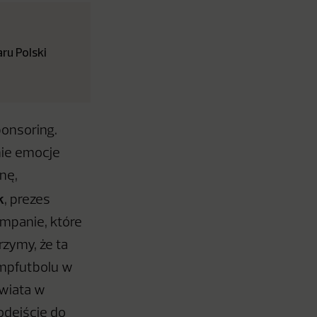
ru Polski
ponsoring.
mie emocje
nę,
k
, prezes
ampanie, które
rzymy, że ta
mpfutbolu w
świata w
odejście do