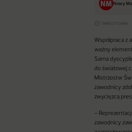
Nowy Ma
1 MIN CZYTANIA
Współpraca z a
ważny element d
Sama dyscyplin
do światowej c
Mistrzostw Świa
zawodnicy zdob
zwycięzcą pres
– Reprezentacj
zawodnicy zaws