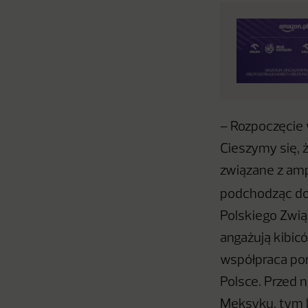
– Rozpoczęcie w
Cieszymy się, 
związane z amp
podchodząc do
Polskiego Związ
angażują kibic
współpraca po
Polsce. Przed 
Meksyku, tym b