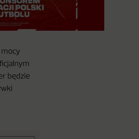
a mocy
ficjalnym
er będzie
ywki