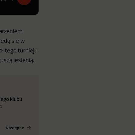
arzeniem
będą się w
ł tego turnieju
uszą jesienią.
iego klubu
o
Następne