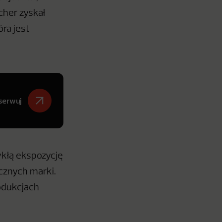
cher zyskał
ra jest
serwuj
ykłą ekspozycję
cznych marki.
rodukcjach