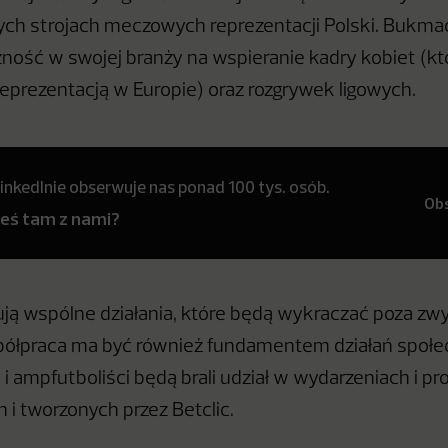
nych strojach meczowych reprezentacji Polski. Bukma
ność w swojej branży na wspieranie kadry kobiet (któ
reprezentacją w Europie) oraz rozgrywek ligowych.
inkedInie obserwuje nas ponad 100 tys. osób.
Ob
teś tam z nami?
ują wspólne działania, które będą wykraczać poza zw
półpraca ma być również fundamentem działań społe
i ampfutboliści będą brali udział w wydarzeniach i p
 i tworzonych przez Betclic.