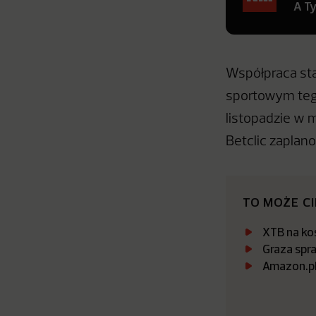
A T
Współpraca st
sportowym teg
listopadzie w 
Betclic zaplano
TO MOŻE C
XTB na kos
Graza spr
Amazon.pl 