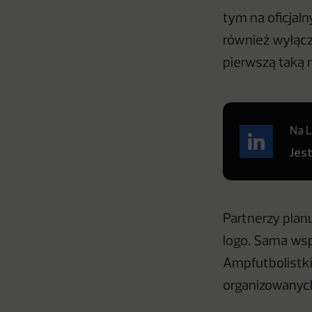
tym na oficjal
również wyłącz
pierwszą taką 
Na L
Jes
Partnerzy plan
logo. Sama ws
Ampfutbolistki 
organizowanych