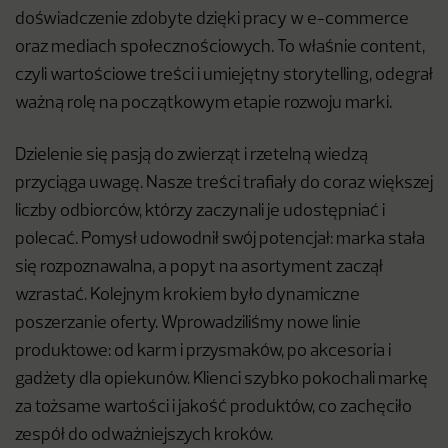
doświadczenie zdobyte dzięki pracy w e-commerce
oraz mediach społecznościowych. To właśnie content,
czyli wartościowe treści i umiejętny storytelling, odegrał
ważną rolę na początkowym etapie rozwoju marki.
Dzielenie się pasją do zwierząt i rzetelną wiedzą
przyciąga uwagę. Nasze treści trafiały do coraz większej
liczby odbiorców, którzy zaczynali je udostępniać i
polecać. Pomysł udowodnił swój potencjał: marka stała
się rozpoznawalna, a popyt na asortyment zaczął
wzrastać. Kolejnym krokiem było dynamiczne
poszerzanie oferty. Wprowadziliśmy nowe linie
produktowe: od karm i przysmaków, po akcesoria i
gadżety dla opiekunów. Klienci szybko pokochali markę
za tożsame wartości i jakość produktów, co zachęciło
zespół do odważniejszych kroków.