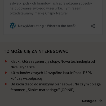
TO MOŻE CIĘ ZAINTERESOWAĆ
Klapki, które regenerują stopy. Nowa technologia od
Nike i Hyperice
40 milionów złotych i 4 wspólne lata. InPost i PZPN
kończą współpracę
Od króla disco do maszyny biznesowej. Na czym polega
fenomen „Skolim marketingu” [OPINIE]
Następne