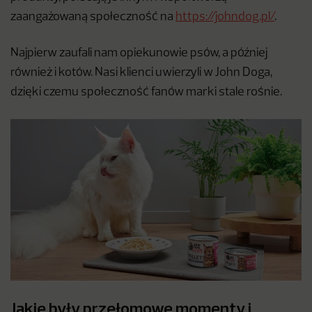
zaangażowaną społeczność na
https://johndog.pl/
.
Najpierw zaufali nam opiekunowie psów, a później
również i kotów. Nasi klienci uwierzyli w John Doga,
dzięki czemu społeczność fanów marki stale rośnie.
Jakie były przełomowe momenty i