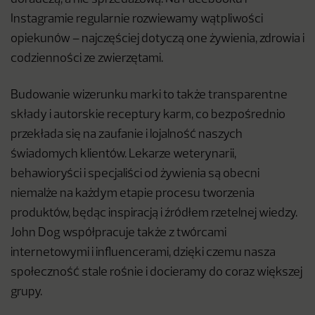
Instagramie regularnie rozwiewamy wątpliwości
opiekunów – najczęściej dotyczą one żywienia, zdrowia i
codzienności ze zwierzętami.
Budowanie wizerunku marki to także transparentne
składy i autorskie receptury karm, co bezpośrednio
przekłada się na zaufanie i lojalność naszych
świadomych klientów. Lekarze weterynarii,
behawioryści i specjaliści od żywienia są obecni
niemalże na każdym etapie procesu tworzenia
produktów, będąc inspiracją i źródłem rzetelnej wiedzy.
John Dog współpracuje także z twórcami
internetowymi i influencerami, dzięki czemu nasza
społeczność stale rośnie i docieramy do coraz większej
grupy.