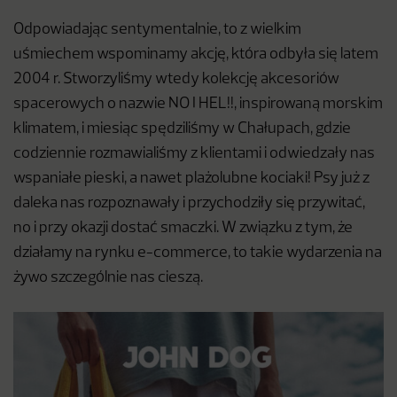
Odpowiadając sentymentalnie, to z wielkim
uśmiechem wspominamy akcję, która odbyła się latem
2004 r. Stworzyliśmy wtedy kolekcję akcesoriów
spacerowych o nazwie NO I HEL!!, inspirowaną morskim
klimatem, i miesiąc spędziliśmy w Chałupach, gdzie
codziennie rozmawialiśmy z klientami i odwiedzały nas
wspaniałe pieski, a nawet plażolubne kociaki! Psy już z
daleka nas rozpoznawały i przychodziły się przywitać,
no i przy okazji dostać smaczki. W związku z tym, że
działamy na rynku e-commerce, to takie wydarzenia na
żywo szczególnie nas cieszą.