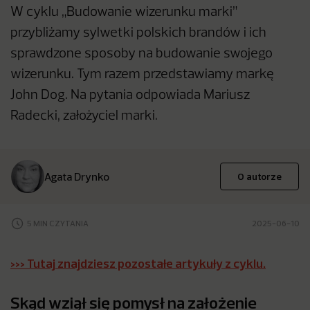
W cyklu „Budowanie wizerunku marki”
przybliżamy sylwetki polskich brandów i ich
sprawdzone sposoby na budowanie swojego
wizerunku. Tym razem przedstawiamy markę
John Dog. Na pytania odpowiada Mariusz
Radecki, założyciel marki.
Agata Drynko
O autorze
5 MIN CZYTANIA
2025-06-10
>>> Tutaj znajdziesz pozostałe artykuły z cyklu.
Skąd wziął się pomysł na założenie