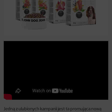
Jedną z ulubionych kampanii jest ta promująca nową