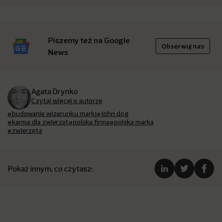
Piszemy też na Google
Obserwuj nas
News
Agata Drynko
Czytaj więcej o autorze
#budowanie wizerunku marki
#john dog
#karma dla zwierząt
#polska firma
#polska marka
#zwierzęta
Pokaż innym, co czytasz: