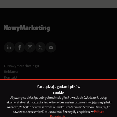
O NowymMarketingu
Reklama
Kontakt
Polityka Prywatności
Zarządzaj zgodami plików
Kanał RSS
cookie
Mapa artykułów
Używamy cookies i podobnych technologii m.in. w celach: świadczenia usług,
reklamy, statystyk. Korzystanie z witryny bez zmiany ustawień Twojej przeglądarki
oznacza, że będą one umieszczane w Twoim urządzeniu końcowym. Pamiętaj, że
© 2012-2025
zawsze możesz zmienić te ustawienia. Szczegóły znajdziesz w
Polityce
NowyMarketing jest marką 143Media Sp. z o.o.
Prywatności
.