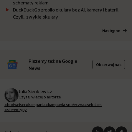
schematy reklam
DuckDuckGo zrobiło okulary bez AI, kamery i baterii.
Czyli… zwykłe okulary
Następne
Piszemy też na Google
Obserwuj nas
News
Julia Sienkiewicz
Czytaj więcej o autorze
#budweiser
#kampania
#kampania społeczna
#seksizm
#stereotypy