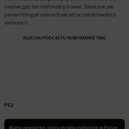
mężowi, gdy ten miał modny krawat. Zobaczcie, jak
pewien fotograf odwrócił role płci w seksistowskich
reklamach.
SŁUCHAJ PODCASTU NOWYMARKETING
PS2
Mamy newsletter, który rozwija marketing w Polsce.