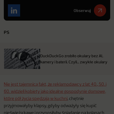
Obserwuj
PS
DuckDuckGo zrobiło okulary bez AI,
kamery i baterii. Czyli… zwykłe okulary
Nie jest tajemnicą fakt, że reklamodawcy z lat 40., 50. i
60. widzieli kobiety jako idealne gospodynie domowe,
które pół życia spędzają w kuchni
, chętnie
przyjmowałyby klapsy, gdyby odważyły się kupić
nieświeżą kawę i przynosiłyby śniadanie na kolanach