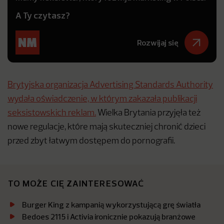
A Ty czytasz?
Rozwijaj się
Brytyjska organizacja Advertising Standards Authority
wydała oświadczenie, w którym zakazała publikacji
seksistowskich reklam.
Wielka Brytania przyjęła też
nowe regulacje, które mają skuteczniej chronić dzieci
przed zbyt łatwym dostępem do pornografii.
TO MOŻE CIĘ ZAINTERESOWAĆ
Burger King z kampanią wykorzystującą grę światła
Bedoes 2115 i Activia ironicznie pokazują branżowe