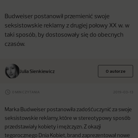
Budweiser postanowił przemienić swoje
seksistowskie reklamy z drugiej połowy XX w. w
taki sposób, by dostosowały się do obecnych
czasów.
Julia Sienkiewicz
O autorze
0 MIN CZYTANIA
2019-03-13
Marka Budweiser postanowiła zadośćuczynić za swoje
seksistowskie reklamy, które w stereotypowy sposób
przedstawiały kobiety i mężczyzn. Z okazji
tegorocznego Dnia Kobiet, brand zaprezentował nowe