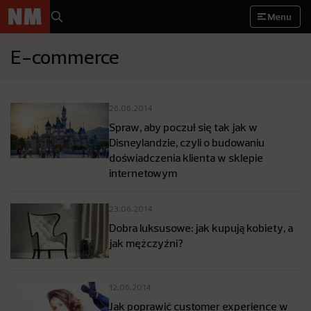
Menu
E-commerce
26.06.2014
Spraw, aby poczuł się tak jak w
Disneylandzie, czyli o budowaniu
doświadczenia klienta w sklepie
internetowym
23.06.2014
Dobra luksusowe: jak kupują kobiety, a
jak mężczyźni?
12.06.2014
Jak poprawić customer experience w