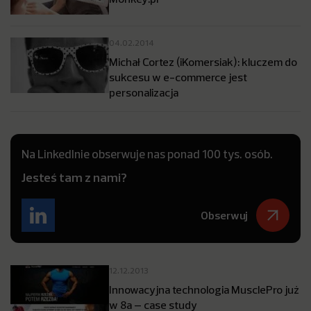
04.02.2014
Michał Cortez (iKomersiak): kluczem do
sukcesu w e-commerce jest
personalizacja
Na LinkedInie obserwuje nas ponad 100 tys. osób.
Jesteś tam z nami?
Obserwuj
12.12.2013
Innowacyjna technologia MusclePro już
w 8a – case study