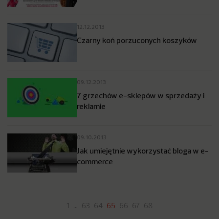
12.12.2013
Czarny koń porzuconych koszyków
09.12.2013
7 grzechów e-sklepów w sprzedaży i
reklamie
09.10.2013
Jak umiejętnie wykorzystać bloga w e-
commerce
1
…
63
64
65
66
67
68