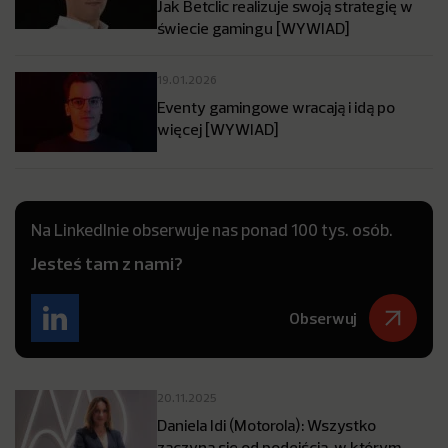
Jak Betclic realizuje swoją strategię w
świecie gamingu [WYWIAD]
19.01.2026
Eventy gamingowe wracają i idą po
więcej [WYWIAD]
Na LinkedInie obserwuje nas ponad 100 tys. osób.
Jesteś tam z nami?
Obserwuj
20.11.2025
Daniela Idi (Motorola): Wszystko
zaczyna się od podejścia, w którym