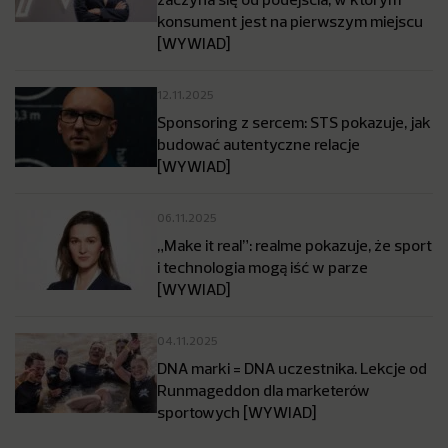
konsument jest na pierwszym miejscu
[WYWIAD]
12.11.2025
Sponsoring z sercem: STS pokazuje, jak
budować autentyczne relacje
[WYWIAD]
06.11.2025
„Make it real”: realme pokazuje, że sport
i technologia mogą iść w parze
[WYWIAD]
04.11.2025
DNA marki = DNA uczestnika. Lekcje od
Runmageddon dla marketerów
sportowych [WYWIAD]