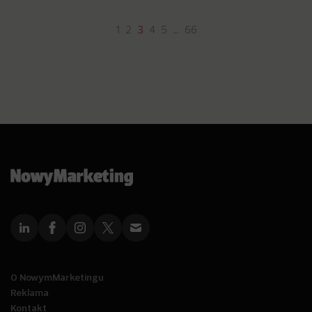
1
2
3
4
5
…
66
O NowymMarketingu
Reklama
Kontakt