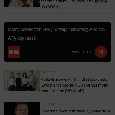
zapomnieniem? IPN stawia na gaming
[WYWIAD]
Mamy newsletter, który rozwija marketing w Polsce.
A Ty czytasz?
Rozwijaj się
19.02.2026
Paula Bruszewska, Klaudia Wyszyńska
(Zwolnieni z Teorii): NGO i biznes mogą
rosnąć razem [WYWIAD]
10.02.2026
Esport na równi z tradycyjnym sportem.