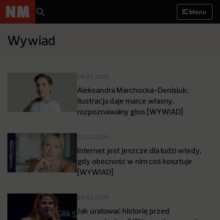
Menu
Wywiad
06.03.2026
Aleksandra Marchocka-Denisiuk:
Ilustracja daje marce własny,
rozpoznawalny głos [WYWIAD]
25.02.2026
Internet jest jeszcze dla ludzi wtedy,
gdy obecność w nim coś kosztuje
[WYWIAD]
20.02.2026
Jak uratować historię przed