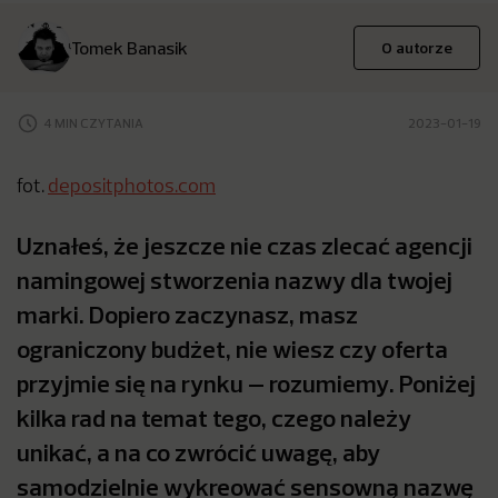
Tomek Banasik
O autorze
4 MIN CZYTANIA
2023-01-19
fot.
depositphotos.com
Uznałeś, że jeszcze nie czas zlecać agencji
namingowej stworzenia nazwy dla twojej
marki. Dopiero zaczynasz, masz
ograniczony budżet, nie wiesz czy oferta
przyjmie się na rynku – rozumiemy. Poniżej
kilka rad na temat tego, czego należy
unikać, a na co zwrócić uwagę, aby
samodzielnie wykreować sensowną nazwę