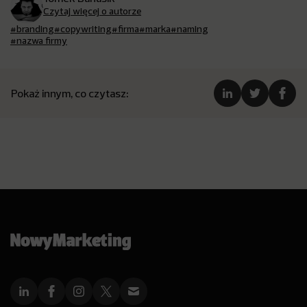
Czytaj więcej o autorze
#branding
#copywriting
#firma
#marka
#naming
#nazwa firmy
Pokaż innym, co czytasz: