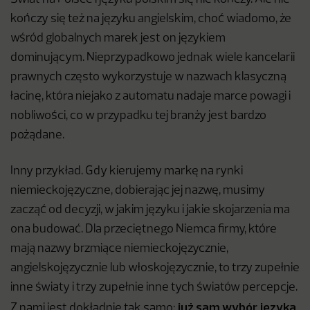
kończy się też na języku angielskim, choć wiadomo, że
wśród globalnych marek jest on językiem
dominującym. Nieprzypadkowo jednak wiele kancelarii
prawnych często wykorzystuje w nazwach klasyczną
łacinę, która niejako z automatu nadaje marce powagi i
nobliwości, co w przypadku tej branży jest bardzo
pożądane.
Inny przykład. Gdy kierujemy markę na rynki
niemieckojęzyczne, dobierając jej nazwę, musimy
zacząć od decyzji, w jakim języku i jakie skojarzenia ma
ona budować. Dla przeciętnego Niemca firmy, które
mają nazwy brzmiące niemieckojęzycznie,
angielskojęzycznie lub włoskojęzycznie, to trzy zupełnie
inne światy i trzy zupełnie inne tych światów percepcje.
już sam wybór języka
Z nami jest dokładnie tak samo;