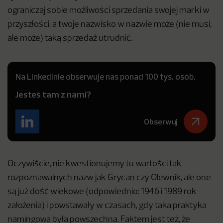
ograniczaj sobie możliwości sprzedania swojej marki w
przyszłości, a twoje nazwisko w nazwie może (nie musi,
ale może) taką sprzedaż utrudnić.
Na LinkedInie obserwuje nas ponad 100 tys. osób.
Jesteś tam z nami?
Obserwuj
Oczywiście, nie kwestionujemy tu wartości tak
rozpoznawalnych nazw jak Grycan czy Olewnik, ale one
są już dość wiekowe (odpowiednio: 1946 i 1989 rok
założenia) i powstawały w czasach, gdy taka praktyka
namingowa była powszechna. Faktem jest też, że