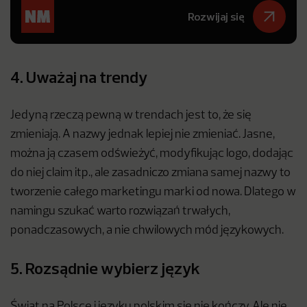
Rozwijaj się
4. Uważaj na trendy
Jedyną rzeczą pewną w trendach jest to, że się
zmieniają. A nazwy jednak lepiej nie zmieniać. Jasne,
można ją czasem odświeżyć, modyfikując logo, dodając
do niej claim itp., ale zasadniczo zmiana samej nazwy to
tworzenie całego marketingu marki od nowa. Dlatego w
namingu szukać warto rozwiązań trwałych,
ponadczasowych, a nie chwilowych mód językowych.
5. Rozsądnie wybierz język
Świat na Polsce i języku polskim się nie kończy. Ale nie