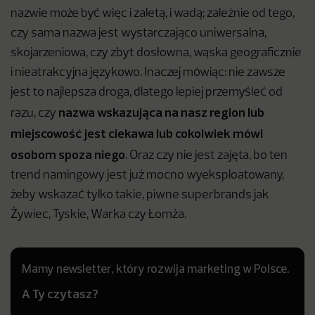
nazwie może być więc i zaletą, i wadą; zależnie od tego,
czy sama nazwa jest wystarczająco uniwersalna,
skojarzeniowa, czy zbyt dosłowna, wąska geograficznie
i nieatrakcyjna językowo. Inaczej mówiąc: nie zawsze
jest to najlepsza droga, dlatego lepiej przemyśleć od
nazwa wskazująca na nasz region lub
razu, czy
miejscowość jest ciekawa lub cokolwiek mówi
osobom spoza niego
. Oraz czy nie jest zajęta, bo ten
trend namingowy jest już mocno wyeksploatowany,
żeby wskazać tylko takie, piwne superbrands jak
Żywiec, Tyskie, Warka czy Łomża.
Mamy newsletter, który rozwija marketing w Polsce.
A Ty czytasz?