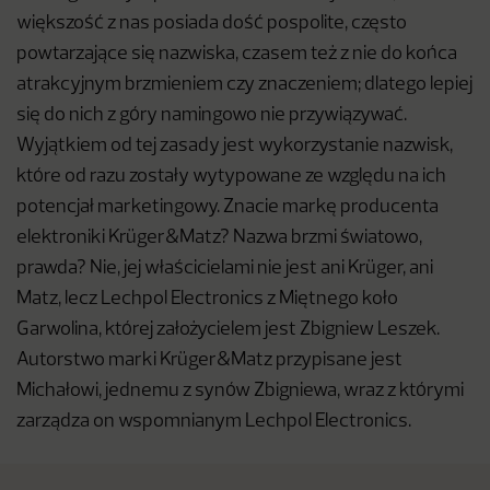
większość z nas posiada dość pospolite, często
powtarzające się nazwiska, czasem też z nie do końca
atrakcyjnym brzmieniem czy znaczeniem; dlatego lepiej
się do nich z góry namingowo nie przywiązywać.
Wyjątkiem od tej zasady jest wykorzystanie nazwisk,
które od razu zostały wytypowane ze względu na ich
potencjał marketingowy. Znacie markę producenta
elektroniki Krüger&Matz? Nazwa brzmi światowo,
prawda? Nie, jej właścicielami nie jest ani Krüger, ani
Matz, lecz Lechpol Electronics z Miętnego koło
Garwolina, której założycielem jest Zbigniew Leszek.
Autorstwo marki Krüger&Matz przypisane jest
Michałowi, jednemu z synów Zbigniewa, wraz z którymi
zarządza on wspomnianym Lechpol Electronics.