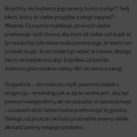
Bo jeśli ty nie będziesz jego pewny, to kto ma być? Twój
klient, który do ciebie przyjdzie o niego zapytać?
Właśnie. Charyzma mobilizuje, pewność siebie
przekonuje. Jeśli chcesz, aby ktoś od ciebie coś kupił, to
ty musisz być pierwsza osobą pewną tego, że warto ten
produkt kupić. To też może być widać w nazwie, dlatego
niech nie będzie ona zbyt bojaźliwa, za bardzo
asekuracyjna; na takie nazwy nikt nie zwraca uwagi.
Oczywiście – nie można tu mylić pewności siebie z
arogancją – w namingu jak w życiu: ważne jest, aby być
pewnym swojej oferty, ale nie popadać w samozachwyt
– a czasem dość łatwo można przekroczyć tę granicę.
Dlatego, raz jeszcze: nie bądź przesadnie pewny siebie,
ale bądź pewny swojego produktu.