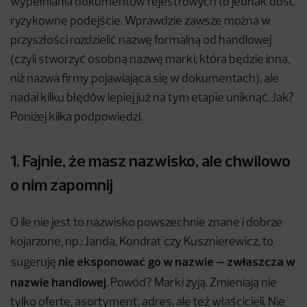
wypełniania dokumentów rejestrowych to jednak dość
ryzykowne podejście. Wprawdzie zawsze można w
przyszłości rozdzielić nazwę formalną od handlowej
(czyli stworzyć osobną nazwę marki, która będzie inna,
niż nazwa firmy pojawiająca się w dokumentach), ale
nadal kilku błędów lepiej już na tym etapie uniknąć. Jak?
Poniżej kilka podpowiedzi.
1. Fajnie, że masz nazwisko, ale chwilowo
o nim zapomnij
O ile nie jest to nazwisko powszechnie znane i dobrze
kojarzone, np.: Janda, Kondrat czy Kusznierewicz, to
nie eksponować go w nazwie – zwłaszcza w
sugeruję
nazwie handlowej
. Powód? Marki żyją. Zmieniają nie
tylko ofertę, asortyment, adres, ale też właścicieli. Nie