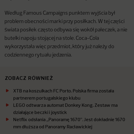
Według Famous Campaigns punktem wyjścia był
problem obecności marki przy posiłkach. W tej części
świata posiłek często odbywa się wokół pałeczek, a nie
butelki napoju stojącej na stole. Coca-Cola
wykorzystała więc przedmiot, który już należy do
codziennego rytuału jedzenia.
ZOBACZ RÓWNIEŻ
XTB na koszulkach FC Porto. Polska firma została
partnerem portugalskiego klubu
LEGO odtwarza automat Donkey Kong. Zestaw ma
działające beczki i joystick
Netflix odsłania „Panoramę 1670”. Jest dokładnie 1670
mm dłuższa od Panoramy Racławickiej