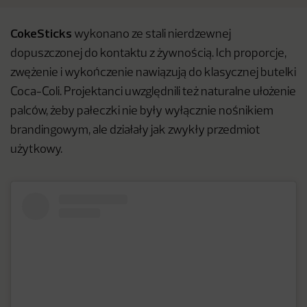
CokeSticks
wykonano ze stali nierdzewnej
dopuszczonej do kontaktu z żywnością. Ich proporcje,
zwężenie i wykończenie nawiązują do klasycznej butelki
Coca-Coli. Projektanci uwzględnili też naturalne ułożenie
palców, żeby pałeczki nie były wyłącznie nośnikiem
brandingowym, ale działały jak zwykły przedmiot
użytkowy.