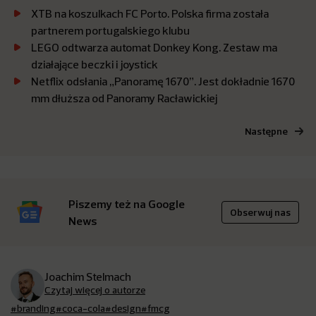
XTB na koszulkach FC Porto. Polska firma została
partnerem portugalskiego klubu
LEGO odtwarza automat Donkey Kong. Zestaw ma
działające beczki i joystick
Netflix odsłania „Panoramę 1670”. Jest dokładnie 1670
mm dłuższa od Panoramy Racławickiej
Następne
Piszemy też na Google
Obserwuj nas
News
Joachim Stelmach
Czytaj więcej o autorze
#branding
#coca-cola
#design
#fmcg