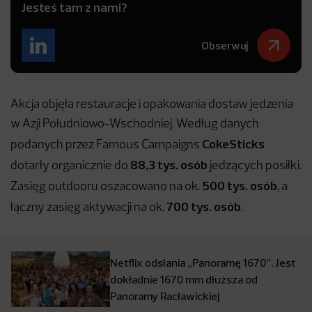
Jesteś tam z nami?
Obserwuj
Akcja objęła restauracje i opakowania dostaw jedzenia
w Azji Południowo-Wschodniej. Według danych
CokeSticks
podanych przez Famous Campaigns
88,3 tys. osób
dotarły organicznie do
jedzących posiłki.
500 tys. osób
Zasięg outdooru oszacowano na ok.
, a
700 tys. osób
łączny zasięg aktywacji na ok.
.
Netflix odsłania „Panoramę 1670”. Jest
dokładnie 1670 mm dłuższa od
Panoramy Racławickiej