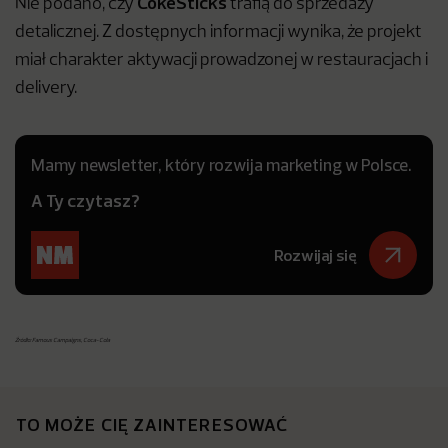
CokeSticks
Nie podano, czy
trafią do sprzedaży
detalicznej. Z dostępnych informacji wynika, że projekt
miał charakter aktywacji prowadzonej w restauracjach i
delivery.
Mamy newsletter, który rozwija marketing w Polsce.
A Ty czytasz?
Rozwijaj się
Źródło: Famous Campaigns, Coca-Cola
TO MOŻE CIĘ ZAINTERESOWAĆ