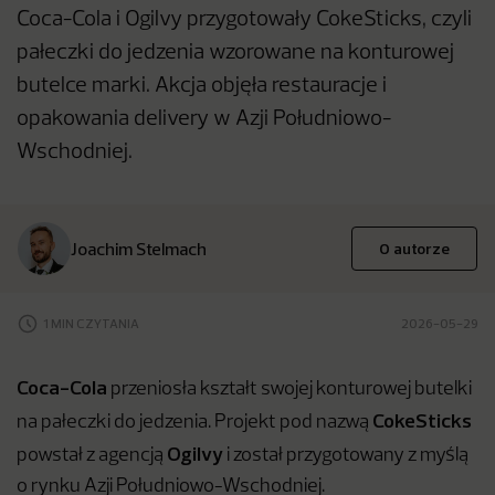
Coca-Cola i Ogilvy przygotowały CokeSticks, czyli
pałeczki do jedzenia wzorowane na konturowej
butelce marki. Akcja objęła restauracje i
opakowania delivery w Azji Południowo-
Wschodniej.
Joachim Stelmach
O autorze
1 MIN CZYTANIA
2026-05-29
Coca-Cola
przeniosła kształt swojej konturowej butelki
CokeSticks
na pałeczki do jedzenia. Projekt pod nazwą
Ogilvy
powstał z agencją
i został przygotowany z myślą
o rynku Azji Południowo-Wschodniej.