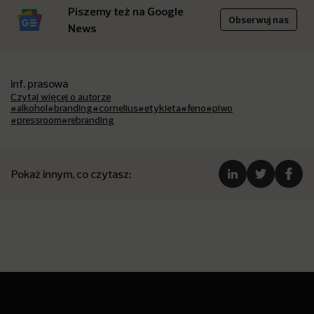
Piszemy też na Google
Obserwuj nas
News
inf. prasowa
Czytaj więcej o autorze
#alkohol
#branding
#cornelius
#etykieta
#feno
#piwo
#pressroom
#rebranding
Pokaż innym, co czytasz: