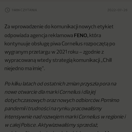
1 MIN CZYTANIA
2022-07-26
Za wprowadzenie do komunikacji nowych etykiet
FENO,
odpowiada agencja reklamowa
która
kontynuuje obsługę piwa Cornelius rozpoczętą po
wygranym przetargu w 2021 roku – zgodnie z
wypracowaną wtedy strategią komunikacji „Chill
niejedno ma imię”.
Po kilku latach od ostatnich zmian przyszła pora na
nowe otwarcie dla marki Cornelius i dla jej
dotychczasowych oraz nowych odbiorców. Pomimo
pandemii i trudności na rynku pracowaliśmy
intensywnie nad rozwojem marki Cornelius w regionie i
w całej Polsce. Aktywizowaliśmy sprzedaż,