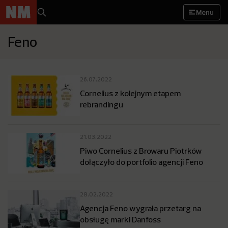
Menu
Feno
26.07.2022
Cornelius z kolejnym etapem
rebrandingu
21.03.2022
Piwo Cornelius z Browaru Piotrków
dołączyło do portfolio agencji Feno
28.02.2022
Agencja Feno wygrała przetarg na
obsługę marki Danfoss