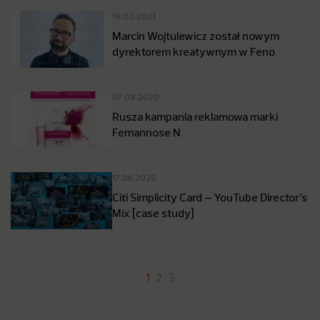
18.02.2021
Marcin Wojtulewicz został nowym
dyrektorem kreatywnym w Feno
07.08.2020
Rusza kampania reklamowa marki
Femannose N
17.06.2020
Citi Simplicity Card – YouTube Director’s
Mix [case study]
1
2
3