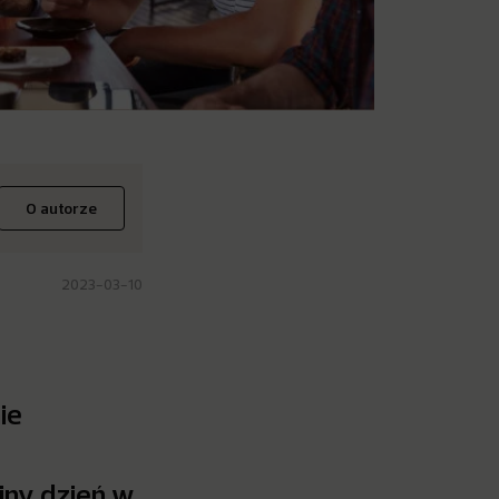
O autorze
2023-03-10
ie
jny dzień w