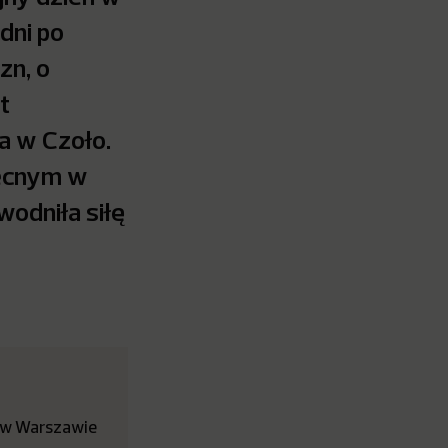
dni po
zn, o
t
a w Czoło.
becnym w
wodniła siłę
 w Warszawie