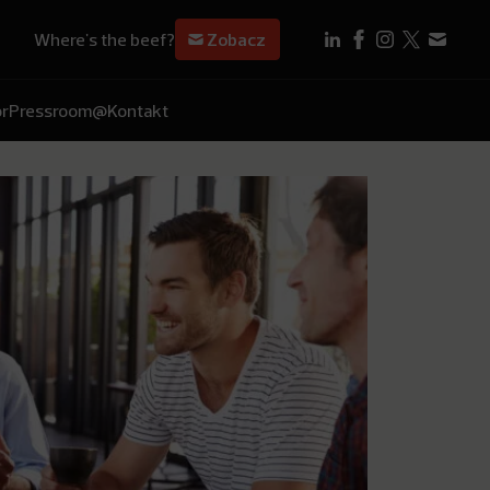
Where's the beef?
Zobacz
r
Pressroom
@Kontakt