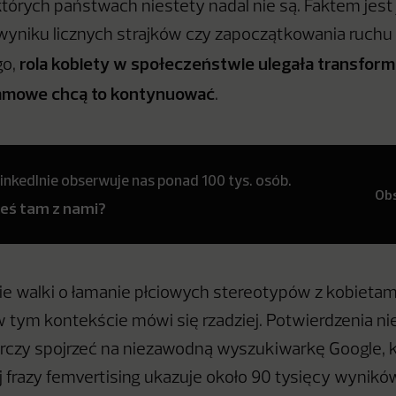
których państwach niestety nadal nie są. Faktem jest 
 wyniku licznych strajków czy zapoczątkowania ruchu
rola kobiety w społeczeństwie ulegała transformac
go,
amowe chcą to kontynuować
.
inkedInie obserwuje nas ponad 100 tys. osób.
Ob
teś tam z nami?
nie walki o łamanie płciowych stereotypów z kobietami
tym kontekście mówi się rzadziej. Potwierdzenia ni
rczy spojrzeć na niezawodną wyszukiwarkę Google, k
j frazy femvertising ukazuje około 90 tysięcy wynikó