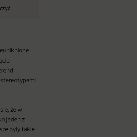
aczyć
ieuniknione
jęcie
 trend
e stereotypami
się, że w
ko jeden z
sze były takie