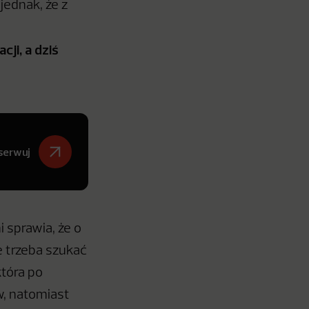
jednak, że z
ji, a dziś
serwuj
 sprawia, że o
e trzeba szukać
tóra po
w, natomiast