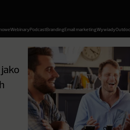
amowe
Webinary
Podcast
Branding
Email marketing
Wywiady
Outdoo
 jako
h