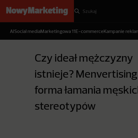
AI
Social media
Marketingowa 11
E-commerce
Kampanie rekl
Czy ideał mężczyzny
istnieje? Menvertising
forma łamania męskic
stereotypów