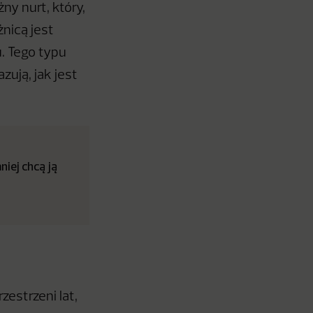
ny nurt, który,
nicą jest
. Tego typu
ują, jak jest
iej chcą ją
zestrzeni lat,