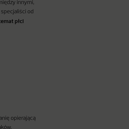
między innymi,
specjaliści od
temat płci
anię opierającą
aków.