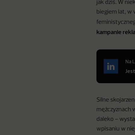
jak dziś. W nie
biegiem lat, w
feministyczne
kampanie rekl
Na L
Jes
Silne skojarze
mężczyznach w 
daleko – wysta
wpisaniu w nie