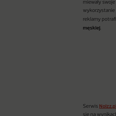
miewały swoje 
wykorzystanie 
reklamy potraf
męskiej
.
Noizz.p
Serwis
się na wynika