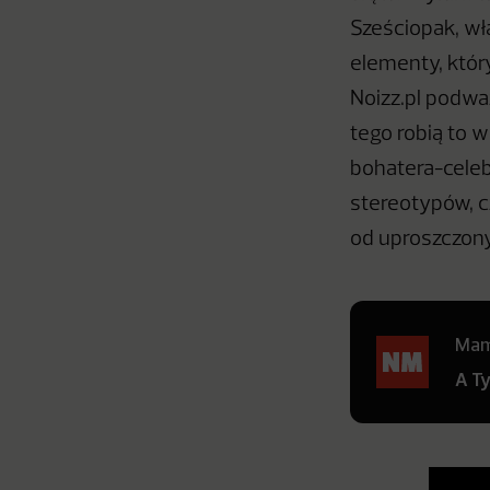
Sześciopak, wł
elementy, któr
Noizz.pl podwa
tego robią to 
bohatera-celeb
stereotypów, cz
od uproszczon
Mamy
A T