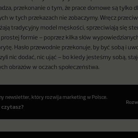
adza, przekonanie o tym, że prace domowe są tylko dl
ych w tych przekazach nie zobaczymy. Wręcz przeciw
żają tradycyjny model męskości, sprzeciwiają się st
w prostej formie – poprzez kilka słów wypowiedzianyc
rytę. Hasło przewodnie przekonuje, by być sobą i uwo
yli nic dodać, nic ująć – bo kiedy jesteśmy sobą, sta
ych obrazów w oczach społeczeństwa.
 newsletter, który rozwija marketing w Polsce.
Rozwi
y czytasz?