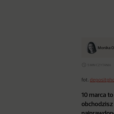
Monika O
5 MIN CZYTANIA
fot.
depositph
10 marca to 
obchodzisz 
najprawdopo