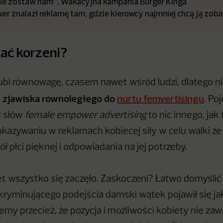
nie zostaw nam”. Wakacyjna kampania Burger Kinga
er znalazł reklamę tam, gdzie kierowcy najmniej chcą ją zob
ać korzeni?
bi równowagę, czasem nawet wśród ludzi, dlatego n
zjawiska równoległego do
nurtu
femvertisingu
e
. Po
d słów
female empower advertising
to nic innego, jak
ukazywaniu w reklamach kobiecej siły w celu walki z
 płci pięknej i odpowiadania na jej potrzeby.
iet wszystko się zaczęło. Zaskoczeni? Łatwo domyślić 
ryminującego podejścia damski wątek pojawił się ja
my przecież, że pozycja i możliwości kobiety nie zaw