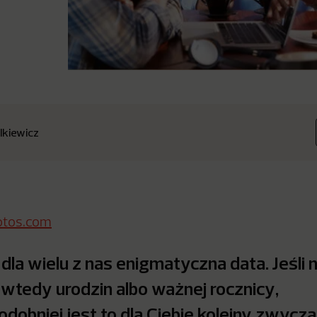
lkiewicz
otos.com
dla wielu z nas enigmatyczna data. Jeśli n
wtedy urodzin albo ważnej rocznicy,
dobniej jest to dla Ciebie kolejny zwycza