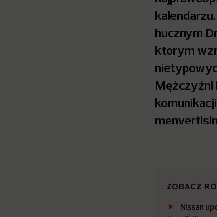
kalendarzu.
hucznym Dn
którym wzmi
nietypowyc
Mężczyźni 
komunikacji 
menvertisin
ZOBACZ R
Nissan up