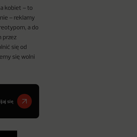
a kobiet – to
nie – reklamy
ereotypom, a do
h przez
lnić się od
jemy się wolni
jaj się