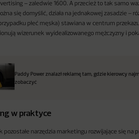
vertising – zaledwie 1600. A przecież to tak samo waż
żna się domyślić, działa na jednakowej zasadzie – róż
przypadku płeć męska) stawiana w centrum przekazu
onują wizerunek wyidealizowanego mężczyzny i pokaz
Paddy Power znalazł reklamę tam, gdzie kierowcy najmn
zobaczyć
ng w praktyce
k pozostałe narzędzia marketingu rozwijające się na pr