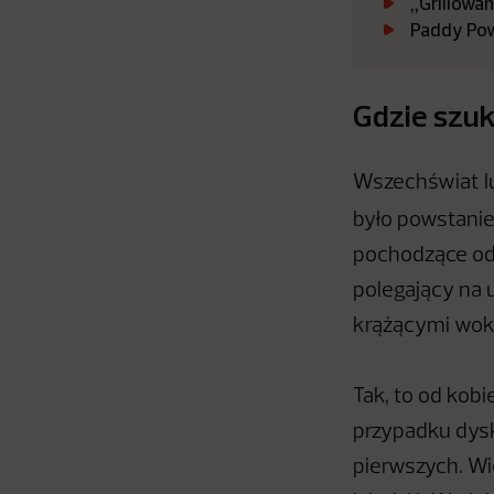
„Grillowa
Paddy Pow
Gdzie szuk
Wszechświat lu
było powstani
pochodzące o
polegający na 
krążącymi wokół
Tak, to od kob
przypadku dysk
pierwszych. Wie