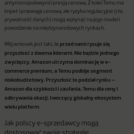
antymonopolowymi i presją cenową. Z kolei Temu ma
impet i przewagę cenową, ale ryzyka regulacyjne (cła,
prywatność danych) mogą wpłynąć na jego model i
powodzenie na międzynarodowych rynkach.
przed nami rysuje się
Mój wniosek jest taki, że
przyszłość z dwoma liderami. Nie będzie jednego
zwycięzcy. Amazon utrzyma dominację w e-
commerce premium, a Temu podbije segment
niskobudżetowy. Przyszłość to podział rynku –
Amazon dla szybkości i zaufania, Temu dla ceny i
odkrywania okazji, tworzący globalny ekosystem
wielu platform
.
Jak polscy e-sprzedawcy mogą
dostosować swoje strategie