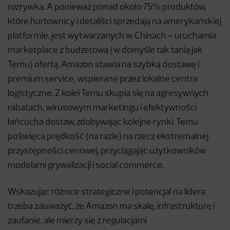
rozrywka. A ponieważ ponad około 75% produktów,
które hurtownicy i detaliści sprzedają na amerykańskiej
platformie, jest wytwarzanych w Chinach – uruchamia
marketplace z budżetową (w domyśle tak tanią jak
Temu) ofertą. Amazon stawia na szybką dostawę i
premium service, wspierane przez lokalne centra
logistyczne. Z kolei Temu skupia się na agresywnych
rabatach, wirusowym marketingu i efektywności
łańcucha dostaw, zdobywając kolejne rynki. Temu
poświęca prędkość (na razie) na rzecz ekstremalnej
przystępności cenowej, przyciągając użytkowników
modelami grywalizacji i social commerce.
Wskazując różnice strategiczne i potencjał na lidera
trzeba zauważyć, że Amazon ma skalę, infrastrukturę i
zaufanie, ale mierzy się z regulacjami