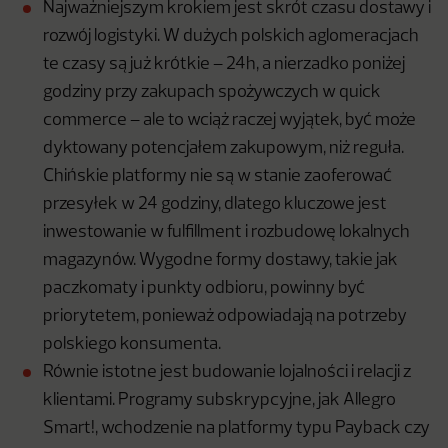
Najważniejszym krokiem jest skrót czasu dostawy i
rozwój logistyki. W dużych polskich aglomeracjach
te czasy są już krótkie – 24h, a nierzadko poniżej
godziny przy zakupach spożywczych w quick
commerce – ale to wciąż raczej wyjątek, być może
dyktowany potencjałem zakupowym, niż reguła.
Chińskie platformy nie są w stanie zaoferować
przesyłek w 24 godziny, dlatego kluczowe jest
inwestowanie w fulfillment i rozbudowę lokalnych
magazynów. Wygodne formy dostawy, takie jak
paczkomaty i punkty odbioru, powinny być
priorytetem, ponieważ odpowiadają na potrzeby
polskiego konsumenta.
Równie istotne jest budowanie lojalności i relacji z
klientami. Programy subskrypcyjne, jak Allegro
Smart!, wchodzenie na platformy typu Payback czy