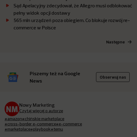
Sąd Apelacyjny zdecydował, że Allegro musi odblokować
pełny widok opcji dostawy
565 mln urządzeń poza obiegiem. Co blokuje rozwój re-
commerce w Polsce
Następne
Piszemy też na Google
Obserwuj nas
News
Nowy Marketing
Czytaj więcej o autorze
#amazon
#chińskie marketplace
#cross-border e-commerce
#e-commerce
#marketplace
#playbook
#temu