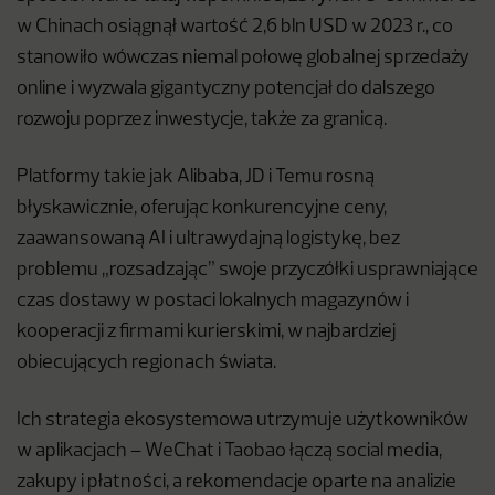
w Chinach osiągnął wartość 2,6 bln USD w 2023 r., co
stanowiło wówczas niemal połowę globalnej sprzedaży
online i wyzwala gigantyczny potencjał do dalszego
rozwoju poprzez inwestycje, także za granicą.
Platformy takie jak Alibaba, JD i Temu rosną
błyskawicznie, oferując konkurencyjne ceny,
zaawansowaną AI i ultrawydajną logistykę, bez
problemu „rozsadzając” swoje przyczółki usprawniające
czas dostawy w postaci lokalnych magazynów i
kooperacji z firmami kurierskimi, w najbardziej
obiecujących regionach świata.
Ich strategia ekosystemowa utrzymuje użytkowników
w aplikacjach – WeChat i Taobao łączą social media,
zakupy i płatności, a rekomendacje oparte na analizie