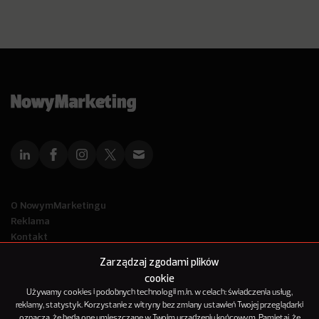
O NowymMarketingu
Reklama
Kontakt
Polityka Prywatności
Zarządzaj zgodami plików
Kanał RSS
cookie
Mapa artykułów
Używamy cookies i podobnych technologii m.in. w celach: świadczenia usług,
reklamy, statystyk. Korzystanie z witryny bez zmiany ustawień Twojej przeglądarki
oznacza, że będą one umieszczane w Twoim urządzeniu końcowym. Pamiętaj, że