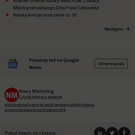
Kraków zmienił nazwy swoich ulic z okazji
Międzynarodowego Dnia Praw Człowieka
Kreatywne przestrzenie cz. 16
Następne
Piszemy też na Google
Obserwuj nas
News
Nowy Marketing
Czytaj więcej o autorze
#biuro
#kreatywne przestrzenie
#le polish bureau
#mamstartup
#przestrzeń
#unit9
Pokaż innym, co czytasz: