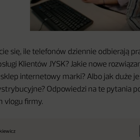
ie się, ile telefonów dziennie odbierają p
ługi Klientów JYSK? Jakie nowe rozwiąza
klep internetowy marki? Albo jak duże jes
strybucyjne? Odpowiedzi na te pytania p
vlogu firmy.
nkiewicz