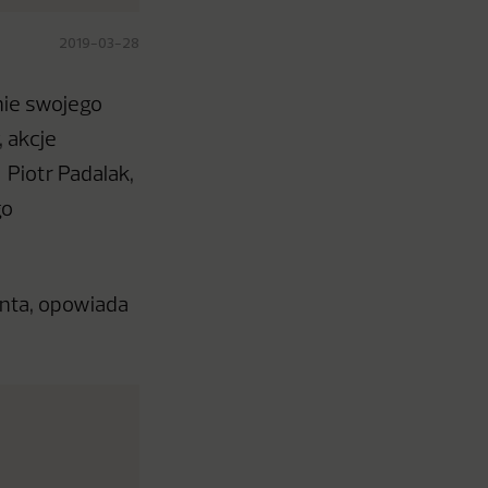
2019-03-28
nie swojego
 akcje
Piotr Padalak,
go
enta, opowiada