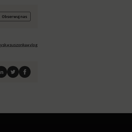
Obserwuj nas
jysk
#suszonka
#vlog