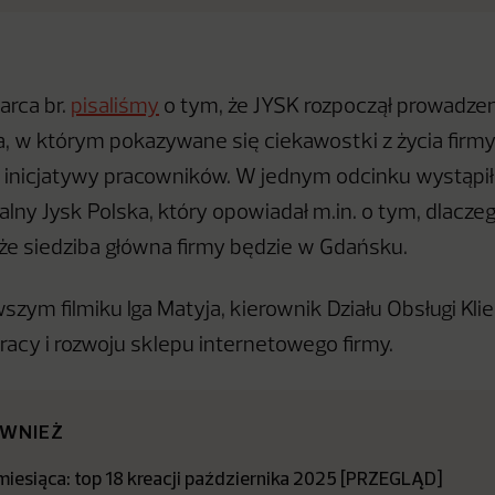
rca br.
pisaliśmy
o tym, że JYSK rozpoczął prowadze
, w którym pokazywane się ciekawostki z życia firmy,
 inicjatywy pracowników. W jednym odcinku wystąpił 
lny Jysk Polska, który opowiadał m.in. o tym, dlacze
e siedziba główna firmy będzie w Gdańsku.
szym filmiku lga Matyja, kierownik Działu Obsługi Kli
pracy i rozwoju sklepu internetowego firmy.
ÓWNIEŻ
miesiąca: top 18 kreacji października 2025 [PRZEGLĄD]