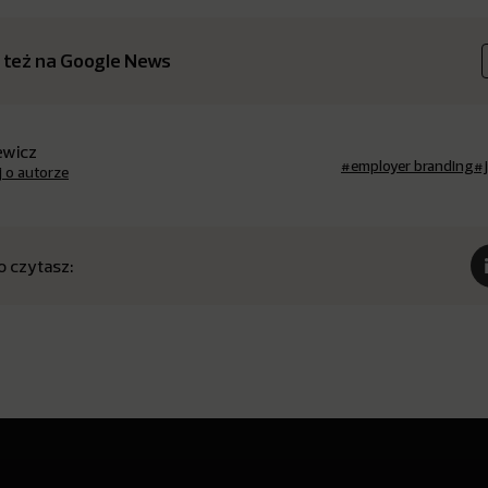
 też na Google News
iewicz
#employer branding
#
j o autorze
o czytasz: