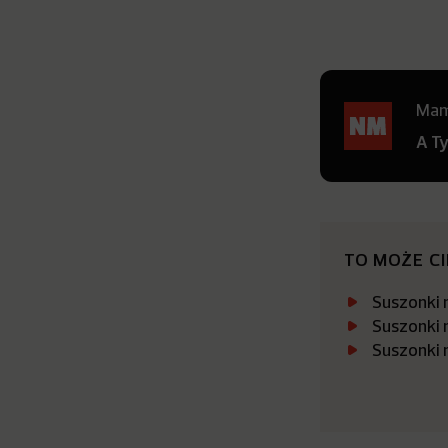
Mamy
A T
TO MOŻE C
Suszonki 
Suszonki 
Suszonki 