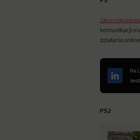
Jakie najcieka
komunikacji ma
działania onlin
Na L
Jes
PS2