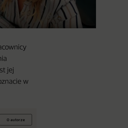
racownicy
nia
t jej
oznacie w
O autorze