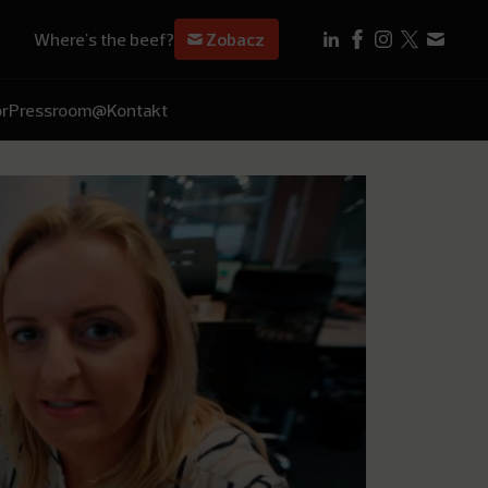
Where's the beef?
Zobacz
r
Pressroom
@Kontakt