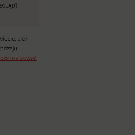
RZEGLĄD]
ecie, ale i
rodzaju
oże realizować