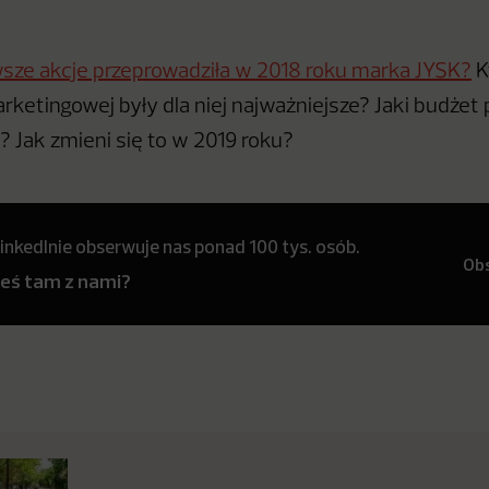
wsze akcje przeprowadziła w 2018 roku marka JYSK?
K
rketingowej były dla niej najważniejsze? Jaki budżet
e? Jak zmieni się to w 2019 roku?
inkedInie obserwuje nas ponad 100 tys. osób.
Ob
teś tam z nami?