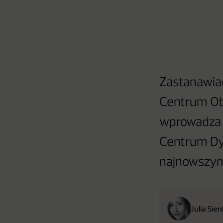
Zastanawiac
Centrum Obs
wprowadza s
Centrum Dy
najnowszym 
Julia Sie