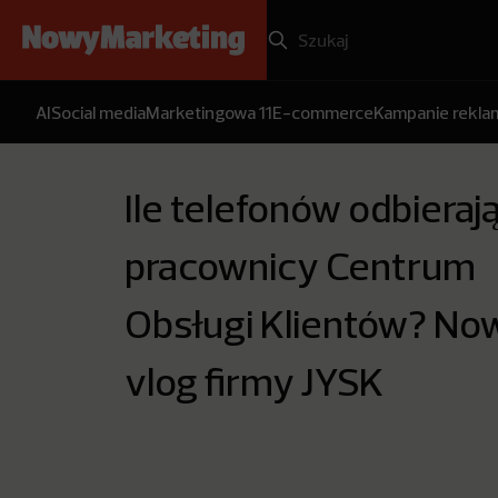
AI
Social media
Marketingowa 11
E-commerce
Kampanie rekl
Ile telefonów odbieraj
pracownicy Centrum
Obsługi Klientów? No
vlog firmy JYSK