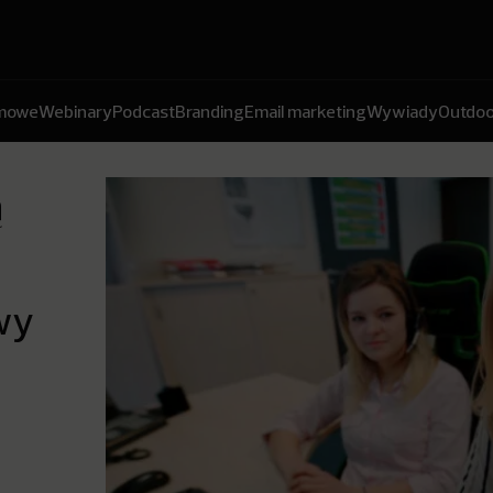
amowe
Webinary
Podcast
Branding
Email marketing
Wywiady
Outdoo
ą
wy