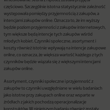
wnioskowanie. Jedna z hipotez została przyjęta
częściowo. Szczególnie istotna statystycznie zależność
występowała pomiędzy przyjemnością z zakupów, a
intencjami zakupów online. Oznacza to, że im wyższy
będzie poziom przyjemności z zakupów internetowych,
tym większe będą intencje tych zakupów wśród
młodych kobiet. Czynniki społeczne, asortyment i
koszty również istotnie wpływają na intencje zakupowe
online, co oznacza, że większa wartość każdego z tych
czynników będzie wiązała się z większymi intencjami
zakupów online.
Asortyment, czynniki społeczne i przyjemność z
zakupów to czynniki uwzględniane w wielu badaniach
jako istotne przy zakupach online oraz wsparte w
źródłach z jakich pochodzą operacjonalizacje
konstruktów. W niniejszym badaniu również zostały