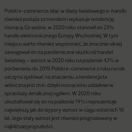
Polski e-commerce, idąc w ślady światowego e-handlu
również podąża za trendem i wykazuje tendencję
rosnącą. Co ważne, w 2020 roku stanowił on 23%
handlu elektronicznego Europy Wschodniej. W tym
miejscu warto również wspomnieć, że znacznie silniej
zareagował on na pandemiczne skutki niż handel
światowy – wzrost w 2020 roku na poziomie 42% w
porównaniu do 2019. Polski e-commerce z roku na rok
zaczyna zyskiwać na znaczeniu, a tendencja ta
widoczna jest m.in. dzięki rosnącemu udziałowi w
sprzedaży detalicznej ogółem. W 2020 roku
ukształtował się on na poziomie 14% i reprezentuje
największy jak do tej pory wzrost w ciągu ostatnich 10
lat. Jego stały wzrost jest również prognozowany w
najbliższej przyszłości.