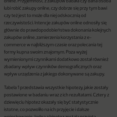
online. Przyjemność z zakupów badała czy dana osoba
lubi robić zakupy online, czy dobrze się przy tym bawi
czy też jest to może dla niej odskocznią od
rzeczywistości. Intencje zakupów online odnosiły się
głównie do prawdopodobieństwa dokonania kolejnych
zakupów online, zamierzenia korzystania z e-
commerce w najbliższym czasie oraz polecania tej
formy kupna swoim znajomym. Poza wyżej
wymienionymi czynnikami dodatkowo został również
zbadany wpływ czynników demograficznych oraz
wpływ urządzenia z jakiego dokonywane są zakupy.
Tabela 1 przedstawia wszystkie hipotezy, jakie zostały
postawione w badaniu wraz z ich rezultatami. Cztery z
dziewięciu hipotez okazały się być statystycznie
istotne, co pozwoliło na ich przyjęcie i dalsze