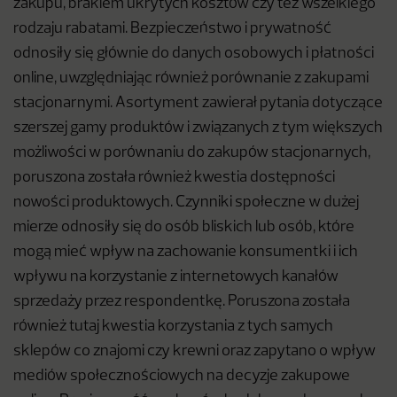
zakupu, brakiem ukrytych kosztów czy też wszelkiego
rodzaju rabatami. Bezpieczeństwo i prywatność
odnosiły się głównie do danych osobowych i płatności
online, uwzględniając również porównanie z zakupami
stacjonarnymi. Asortyment zawierał pytania dotyczące
szerszej gamy produktów i związanych z tym większych
możliwości w porównaniu do zakupów stacjonarnych,
poruszona została również kwestia dostępności
nowości produktowych. Czynniki społeczne w dużej
mierze odnosiły się do osób bliskich lub osób, które
mogą mieć wpływ na zachowanie konsumentki i ich
wpływu na korzystanie z internetowych kanałów
sprzedaży przez respondentkę. Poruszona została
również tutaj kwestia korzystania z tych samych
sklepów co znajomi czy krewni oraz zapytano o wpływ
mediów społecznościowych na decyzje zakupowe