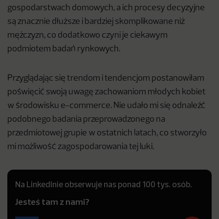
gospodarstwach domowych, a ich procesy decyzyjne
są znacznie dłuższe i bardziej skomplikowane niż
mężczyzn, co dodatkowo czyni je ciekawym
podmiotem badań rynkowych.
Przyglądając się trendom i tendencjom postanowiłam
poświęcić swoją uwagę zachowaniom młodych kobiet
w środowisku e-commerce. Nie udało mi się odnaleźć
podobnego badania przeprowadzonego na
przedmiotowej grupie w ostatnich latach, co stworzyło
mi możliwość zagospodarowania tej luki.
Na LinkedInie obserwuje nas ponad 100 tys. osób.
Jesteś tam z nami?