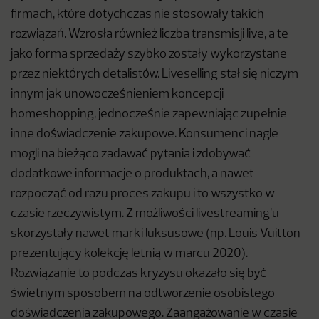
firmach, które dotychczas nie stosowały takich
rozwiązań. Wzrosła również liczba transmisji live, a te
jako forma sprzedaży szybko zostały wykorzystane
przez niektórych detalistów. Liveselling stał się niczym
innym jak unowocześnieniem koncepcji
homeshopping, jednocześnie zapewniając zupełnie
inne doświadczenie zakupowe. Konsumenci nagle
mogli na bieżąco zadawać pytania i zdobywać
dodatkowe informacje o produktach, a nawet
rozpocząć od razu proces zakupu i to wszystko w
czasie rzeczywistym. Z możliwości livestreaming’u
skorzystały nawet marki luksusowe (np. Louis Vuitton
prezentujący kolekcję letnią w marcu 2020).
Rozwiązanie to podczas kryzysu okazało się być
świetnym sposobem na odtworzenie osobistego
doświadczenia zakupowego. Zaangażowanie w czasie