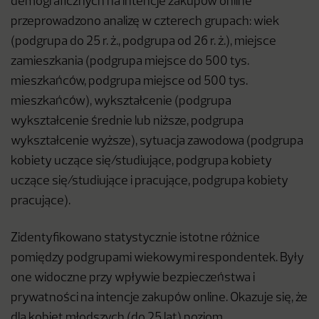
demograficznych na intencje zakupów online
przeprowadzono analizę w czterech grupach: wiek
(podgrupa do 25 r. ż., podgrupa od 26 r. ż.), miejsce
zamieszkania (podgrupa miejsce do 500 tys.
mieszkańców, podgrupa miejsce od 500 tys.
mieszkańców), wykształcenie (podgrupa
wykształcenie średnie lub niższe, podgrupa
wykształcenie wyższe), sytuacja zawodowa (podgrupa
kobiety uczące się/studiujące, podgrupa kobiety
uczące się/studiujące i pracujące, podgrupa kobiety
pracujące).
Zidentyfikowano statystycznie istotne różnice
pomiędzy podgrupami wiekowymi respondentek. Były
one widoczne przy wpływie bezpieczeństwa i
prywatności na intencje zakupów online. Okazuje się, że
dla kobiet młodszych (do 25 lat) poziom