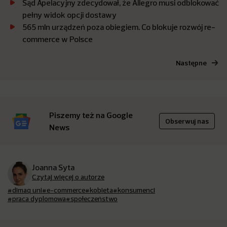
Sąd Apelacyjny zdecydował, że Allegro musi odblokować
pełny widok opcji dostawy
565 mln urządzeń poza obiegiem. Co blokuje rozwój re-
commerce w Polsce
Następne
Piszemy też na Google
Obserwuj nas
News
Joanna Syta
Czytaj więcej o autorze
#dimaq uni
#e-commerce
#kobieta
#konsumenci
#praca dyplomowa
#społeczeństwo