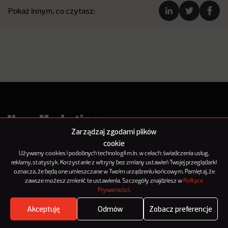
Pokaż innym, co czytasz:
Zarządzaj zgodami plików
cookie
Używamy cookies i podobnych technologii m.in. w celach: świadczenia usług,
reklamy, statystyk. Korzystanie z witryny bez zmiany ustawień Twojej przeglądarki
oznacza, że będą one umieszczane w Twoim urządzeniu końcowym. Pamiętaj, że
zawsze możesz zmienić te ustawienia. Szczegóły znajdziesz w
Polityce
Prywatności
.
O NowymMarketingu
Reklama
Akceptuję
Odmów
Zobacz preferencje
Where's the beef?
Kontakt
Zobacz
Polityka Prywatności