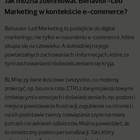
Jak można zdefiniować Behavior-Led
Marketing w kontekście e-commerce?
Behavior-Led Marketing to podejście do digital
marketingu, nie tylko w rozumieniu e-commerce, które
skupia się na człowieku. A dokładniej na jego
powtarzalnych zachowaniach i informacjach, które za
tymi zachowaniami i doświadczeniami się kryją.
BLM łączy dane ilościowe (wszystko, co możemy
zmierzyć, np. bounce rate, CTR) z danymi jakościowymi
(mówiącymi o emocjach i doświadczeniach, np. poziom i
miejsce powstawania frustracji, zagubienie na stronie) i
na ich podstawie tworzy rozwiązania szyte na miarę
potrzeb i oczekiwań odbiorców. Można powiedzieć, że
to ostateczny poziom personalizacji. Taki, który