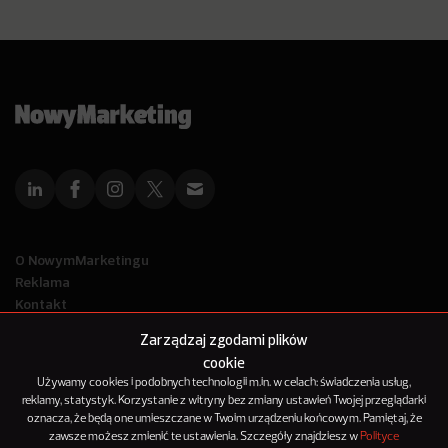
O NowymMarketingu
Reklama
Kontakt
Polityka Prywatności
Zarządzaj zgodami plików
Kanał RSS
cookie
Mapa artykułów
Używamy cookies i podobnych technologii m.in. w celach: świadczenia usług,
reklamy, statystyk. Korzystanie z witryny bez zmiany ustawień Twojej przeglądarki
oznacza, że będą one umieszczane w Twoim urządzeniu końcowym. Pamiętaj, że
© 2012-2025
zawsze możesz zmienić te ustawienia. Szczegóły znajdziesz w
Polityce