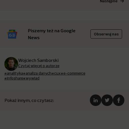
Następne
Piszemy też na Google
Obserwuj nas
News
Wojciech Samborski
Czytaj więcej o autorze
#analityka
#analiza danych
#cux
#e-commerce
#infoshare
#wywiad
Pokaż innym, co czytasz: