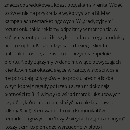
znacząco zredukować koszt pozyskania klienta. Widać
to świetnie na przykładzie wykorzystania BLM w
kampaniach remarketingowych. W „tradycyjnym”
rozumieniu takie reklamy odpalamy w momencie, w
którym klient porzuci koszyk – doda do niego produkty
i ich nie opłaci. Koszt odzyskania takiego klienta
naturalnie rośnie, a czasem nie przynosi zupełnie
efektu. Kiedy zajrzymy w dane mówiące o zwyczajach
klientów, może okazać się, że w rzeczywistości wcale
nie porzucają koszyków – po prostu średnia liczba
wizyt, której z reguły potrzebują, zanim dokonają
płatności to 3-4 wizyty (a wśród marek luksusowych
czy dóbr, które mają nam służyć na całe lata nawet
kilkanaście!). Kierowanie do nich komunikatów
remarketingowych po 1 czy 2 wizytach z „porzuconym”
koszykiem, to pieniądze wyrzucone w błoto i