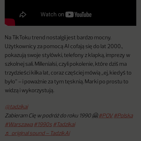
Na TikToku trend nostalgii jest bardzo mocny.
Użytkownicy za pomocą AI cofają się do lat 2000.,
pokazują swoje stylówki, telefony z klapką, imprezy w
szkolnej sali. Millenialsi, czyli pokolenie, które dziś ma
trzydzieści kilka lat, coraz częściej mówią „ej, kiedyś to
było” – i poważnie za tym tęsknią. Marki po prostu to
widzą i wykorzystują.
@tadzikai
Zabieram Cię w podróż do roku 1990 🤗
#POV
#Polska
#Warszawa
#1990s
#Tadzikai
♬ original sound – TadzikAi