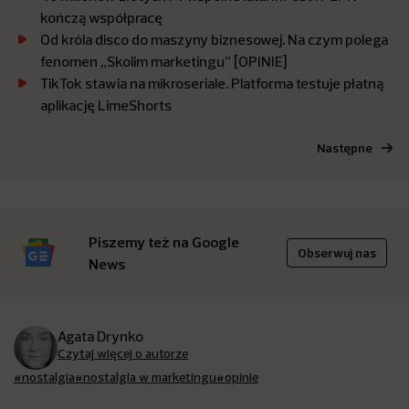
kończą współpracę
Od króla disco do maszyny biznesowej. Na czym polega
fenomen „Skolim marketingu” [OPINIE]
TikTok stawia na mikroseriale. Platforma testuje płatną
aplikację LimeShorts
Następne
Piszemy też na Google
Obserwuj nas
News
Agata Drynko
Czytaj więcej o autorze
#nostalgia
#nostalgia w marketingu
#opinie