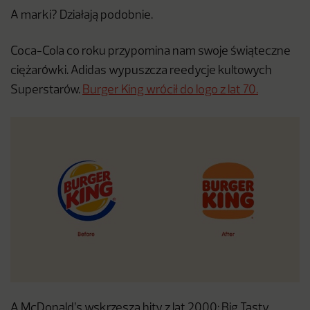
A marki? Działają podobnie.
Coca-Cola co roku przypomina nam swoje świąteczne
ciężarówki. Adidas wypuszcza reedycje kultowych
Superstarów.
Burger King wrócił do logo z lat 70.
A McDonald’s wskrzesza hity z lat 2000: Big Tasty