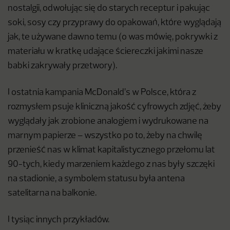
nostalgii, odwołując się do starych receptur i pakując
soki, sosy czy przyprawy do opakowań, które wyglądają
jak, te używane dawno temu (o was mówię, pokrywki z
materiału w kratkę udające ściereczki jakimi nasze
babki zakrywały przetwory).
I ostatnia kampania McDonald’s w Polsce, która z
rozmysłem psuje kliniczną jakość cyfrowych zdjęć, żeby
wyglądały jak zrobione analogiem i wydrukowane na
marnym papierze – wszystko po to, żeby na chwilę
przenieść nas w klimat kapitalistycznego przełomu lat
90-tych, kiedy marzeniem każdego z nas były szczęki
na stadionie, a symbolem statusu była antena
satelitarna na balkonie.
I tysiąc innych przykładów.