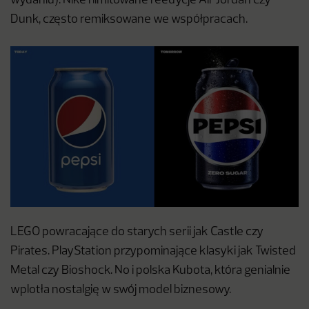
wydaniu). Nike i limitowane reedycje Air Jordan czy
Dunk, często remiksowane we współpracach.
LEGO powracające do starych serii jak Castle czy
Pirates. PlayStation przypominające klasyki jak Twisted
Metal czy Bioshock. No i polska Kubota, która genialnie
wplotła nostalgię w swój model biznesowy.