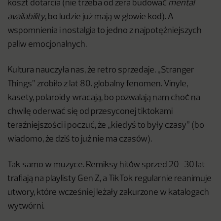
koszt dotarcia (nie trzeba od zera budować
mental
availability
, bo ludzie już mają w głowie kod). A
wspomnienia i nostalgia to jedno z najpotężniejszych
paliw emocjonalnych.
Kultura nauczyła nas, że retro sprzedaje. „Stranger
Things” zrobiło z lat 80. globalny fenomen. Vinyle,
kasety, polaroidy wracają, bo pozwalają nam choć na
chwilę oderwać się od przesyconej tiktokami
teraźniejszości i poczuć, że „kiedyś to były czasy” (bo
wiadomo, że dziś to już nie ma czasów).
Tak samo w muzyce. Remiksy hitów sprzed 20–30 lat
trafiają na playlisty Gen Z, a TikTok regularnie reanimuje
utwory, które wcześniej leżały zakurzone w katalogach
wytwórni.