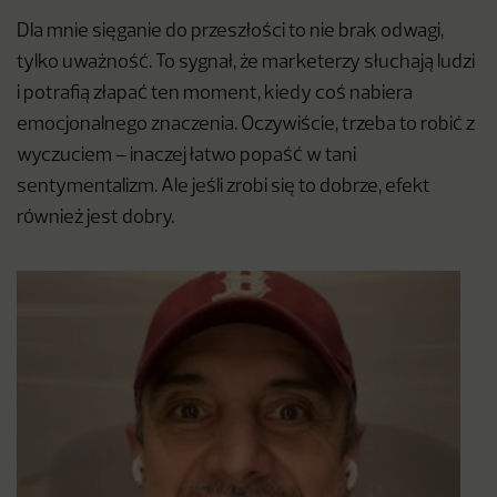
Dla mnie sięganie do przeszłości to nie brak odwagi,
tylko uważność. To sygnał, że marketerzy słuchają ludzi
i potrafią złapać ten moment, kiedy coś nabiera
emocjonalnego znaczenia. Oczywiście, trzeba to robić z
wyczuciem – inaczej łatwo popaść w tani
sentymentalizm. Ale jeśli zrobi się to dobrze, efekt
również jest dobry.