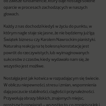
od zawsze fundamencie, który daje nostalgii solidne
oparcie w procesach zachodzących w naszych
głowach.
Każdy z nas dochodzi kiedyś w życiu do punktu, w
którym nagle staje się jasne, że nie będziemy już Igą
Świątek biznesu czy Karolem Nawrockim pianistyki.
Naturalną reakcją na tę bolesną konstatację jest
powrót do rzeczywistych, lub wyimaginowanych
sukcesów z czasów, kiedy wydawało nam się, że
wszystko jest możliwe.
Nostalgia jest jak kotwica w rozpadającym się świecie.
W obliczu niepewności, stresu i zmian, wspomnienia
dają poczucie stabilności, ciągłości i przynależności.
Przywołują obrazy bliskich, znajomych miejsc,
prostszych rozwiązań – wszystko to, co zmniejsza lęk i