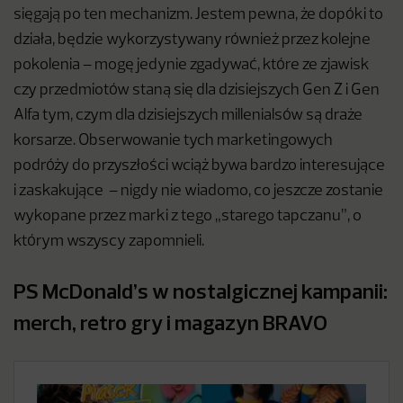
sięgają po ten mechanizm. Jestem pewna, że dopóki to
działa, będzie wykorzystywany również przez kolejne
pokolenia – mogę jedynie zgadywać, które ze zjawisk
czy przedmiotów staną się dla dzisiejszych Gen Z i Gen
Alfa tym, czym dla dzisiejszych millenialsów są draże
korsarze. Obserwowanie tych marketingowych
podróży do przyszłości wciąż bywa bardzo interesujące
i zaskakujące – nigdy nie wiadomo, co jeszcze zostanie
wykopane przez marki z tego „starego tapczanu”, o
którym wszyscy zapomnieli.
PS McDonald’s w nostalgicznej kampanii:
merch, retro gry i magazyn BRAVO