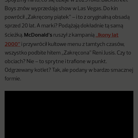
Spójrzmy na to, co się dzieje w 2025 roku. Backstreet
Boys znów wyprzedają show w Las Vegas. Do kin
powrócił „Zakręcony piątek” – i to z oryginalną obsadą
sprzed 20 lat. A marki? Podążają dokładnie tą samą
McDonald’s
„Ikony lat
ścieżką.
ruszył z kampanią
2000”
i przywrócił kultowe menu z tamtych czasów,
wszystko podbite hitem „Zakręcona” Reni Jusis. Czy to
obciach? Nie – to sprytne i trafione w punkt.
Odgrzewany kotlet? Tak, ale podany w bardzo smacznej
formie.