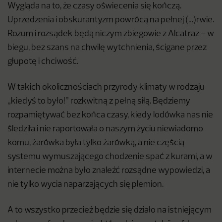
Wygląda na to, że czasy oświecenia się kończą.
Uprzedzenia i obskurantyzm powrócą na pełnej (…)rwie.
Rozum i rozsądek będą niczym zbiegowie z Alcatraz – w
biegu, bez szans na chwilę wytchnienia, ścigane przez
głupotę i chciwość.
W takich okolicznościach przyrody klimaty w rodzaju
„kiedyś to było!” rozkwitną z pełną siłą. Będziemy
rozpamiętywać bez końca czasy, kiedy lodówka nas nie
śledziła i nie raportowała o naszym życiu niewiadomo
komu, żarówka była tylko żarówką, a nie częścią
systemu wymuszającego chodzenie spać z kurami, a w
internecie można było znaleźć rozsądne wypowiedzi, a
nie tylko wycia naparzających się plemion.
A to wszystko przecież będzie się działo na istniejącym