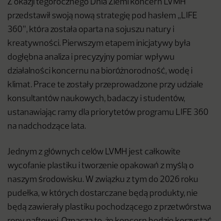
Z okazji tegorocznego Dnia Ziemi koncern LVMH
przedstawił swoją nową strategię pod hasłem „LIFE
360”, która została oparta na sojuszu natury i
kreatywności. Pierwszym etapem inicjatywy była
dogłębna analiza i precyzyjny pomiar wpływu
działalności koncernu na bioróżnorodność, wodę i
klimat. Prace te zostały przeprowadzone przy udziale
konsultantów naukowych, badaczy i studentów,
ustanawiając ramy dla priorytetów programu LIFE 360
na nadchodzące lata.
Jednym z głównych celów LVMH jest całkowite
wycofanie plastiku i tworzenie opakowań z myślą o
naszym środowisku. W związku z tym do 2026 roku
pudełka, w których dostarczane będą produkty, nie
będą zawierały plastiku pochodzącego z przetwórstwa