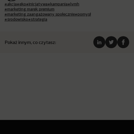
#akcja
#eko
#inicjatywa
#kampania
#lvmh
#marketing marek premium
#marketing zaangażowany społecznie
#pomysł
#środowisko
#strategia
Pokaż innym, co czytasz: