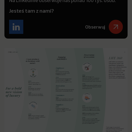
Na LinkedInie obserwuje nas ponad 100 tys. osób.
Jesteś tam z nami?
Obserwuj