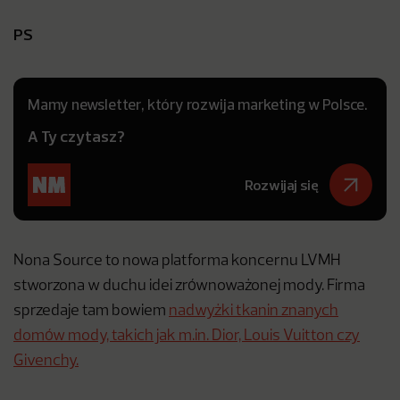
PS
Mamy newsletter, który rozwija marketing w Polsce.
A Ty czytasz?
Rozwijaj się
Nona Source to nowa platforma koncernu LVMH
stworzona w duchu idei zrównoważonej mody. Firma
sprzedaje tam bowiem
nadwyżki tkanin znanych
domów mody, takich jak m.in. Dior, Louis Vuitton czy
Givenchy.