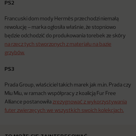
PS2
Francuski dom mody Hermès przechodzi niemałą
rewolucję – marka ogłosiła właśnie, że stopniowo
będzie odchodzić do produkowania torebek ze skóry
na rzecz tych stworzonych z materiału na bazie
grzybów.
PS3
Prada Group, właściciel takich marek jak m.in. Prada czy
Miu Miu, w ramach współpracy z koalicją Fur Free
Alliance postanowiła
zrezygnować z wykorzystywania
futer zwierzęcych we wszystkich swoich kolekcjach.