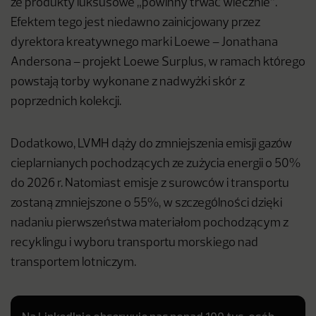
że produkty luksusowe „powinny trwać wiecznie”.
Efektem tego jest niedawno zainicjowany przez
dyrektora kreatywnego marki Loewe – Jonathana
Andersona – projekt Loewe Surplus, w ramach którego
powstają torby wykonane z nadwyżki skór z
poprzednich kolekcji.
Dodatkowo, LVMH dąży do zmniejszenia emisji gazów
cieplarnianych pochodzących ze zużycia energii o 50%
do 2026 r. Natomiast emisje z surowców i transportu
zostaną zmniejszone o 55%, w szczególności dzięki
nadaniu pierwszeństwa materiałom pochodzącym z
recyklingu i wyboru transportu morskiego nad
transportem lotniczym.