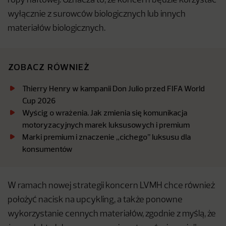
ropy naftowej. Oznacza to, że koncern będzie korzystać
wyłącznie z surowców biologicznych lub innych
materiałów biologicznych.
ZOBACZ RÓWNIEŻ
Thierry Henry w kampanii Don Julio przed FIFA World
Cup 2026
Wyścig o wrażenia. Jak zmienia się komunikacja
motoryzacyjnych marek luksusowych i premium
Marki premium i znaczenie „cichego’’ luksusu dla
konsumentów
W ramach nowej strategii koncern LVMH chce również
położyć nacisk na upcykling, a także ponowne
wykorzystanie cennych materiałów, zgodnie z myślą, że