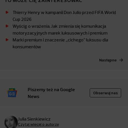
TO MOŻE CIĘ ZAINTERESOWAĆ
Thierry Henry w kampanii Don Julio przed FIFA World
Cup 2026
Wyścig o wrażenia. Jak zmienia się komunikacja
motoryzacyjnych marek luksusowych i premium
Marki premium i znaczenie „cichego’’ luksusu dla
konsumentów
Następne
Piszemy też na Google
Obserwuj nas
News
Julia Sienkiewicz
Czytaj więcej o autorze