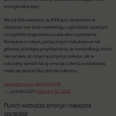
emocjonalną więź.
Nie od dziś wiadomo, że IKEA jest ekspertem w
obszarze real-time marketingu, czyli reklam opartych
na szybkim reagowaniu na aktualne wydarzenia.
Kampania z małym, porzuconym makakiem w roli
głównej, to kolejny przykład na to, że komunikacja, która
nie sprawia, że czujemy przymus zakupu, ale w
naturalny sposób łączy emocję z ofertą produktową,
może się okazać kluczem do sukcesu.
pic.twitter.com/4p0yhkRJFB
— . (@artlrt292)
February 15, 2026
Punch wzbudza emocje i napędza
sprzedaż