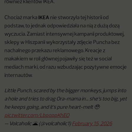
również klientów IKEA.
IKEA
Chociaż marka
nie stworzyła tej historii od
podstaw, to jednak odpowiedziała na nią z dużą dozą
wyczucia. Zamiast intensywnej kampanii produktowej,
sklepy w Hiszpanii wykorzystały zdjęcie Puncha bez
nachalnego przekazu reklamowego. Kreacje z
makakiem w roli głównej pojawiły się też w social
mediach marki, od razu wzbudzając pozytywne emocje
internautów.
Little Punch, scared by the bigger monkeys, jumps into
a hole and tries to drag Ora-mama in… she’s too big, yet
he keeps going, and it’s pure heart-melt 🥹
pic.twitter.com/LbpqppKhEO
— Volcaholic 🌋 (@volcaholic1)
February 15, 2026