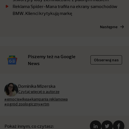
Reklama Spider-Mana trafiła na ekrany samochodów
BMW. Klienci krytykują markę
Następne
Piszemy też na Google
Obserwuj nas
News
Dominika Mizerska
Czytaj więcej o autorze
#emocje
#ikea
#kampania reklamowa
#ogród zoologiczny
#rtm
Pokaż innym, co czytasz: