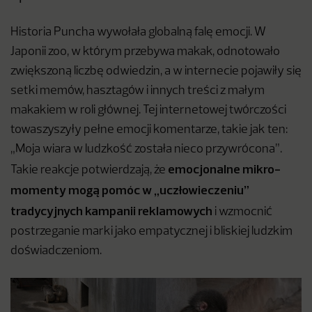
Historia Puncha wywołała globalną falę emocji. W
Japonii zoo, w którym przebywa makak, odnotowało
zwiększoną liczbę odwiedzin, a w internecie pojawiły się
setki memów, hasztagów i innych treści z małym
makakiem w roli głównej. Tej internetowej twórczości
towaszyszyły pełne emocji komentarze, takie jak ten:
„Moja wiara w ludzkość została nieco przywrócona”.
emocjonalne mikro-
Takie reakcje potwierdzają, że
momenty mogą pomóc w „uczłowieczeniu”
tradycyjnych kampanii reklamowych
i wzmocnić
postrzeganie marki jako empatycznej i bliskiej ludzkim
doświadczeniom.