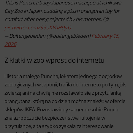
This is Punch, a baby Japanese macaque at Ichikawa
City Zoo in Japan, cuddling a plush orangutan toy for
comfort after being rejected by his mother.. 🥺
pic.twitter.com/S3sXYhH9yO
— Buitengebieden (@buitengebieden)
February 16,
2026
Z klatki w zoo wprost do internetu
Historia małego Puncha, lokatora jednego z ogrodów
zoologicznych w Japonii, trafiła do internetu po tym, jak
zwierzę ani na chwilę nie rozstawało się z przytulanką
orangutana, którą na co dzień można znaleźć w ofercie
sklepów IKEA. Pozostawiony samemu sobie Punch
znalazł poczucie bezpieczeństwa i ukojenia w
przytulance, a ta szybko zyskała zainteresowanie