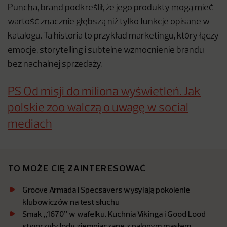
Puncha, brand podkreślił, że jego produkty mogą mieć
wartość znacznie głębszą niż tylko funkcje opisane w
katalogu. Ta historia to przykład marketingu, który łączy
emocje, storytelling i subtelne wzmocnienie brandu
bez nachalnej sprzedaży.
PS Od misji do miliona wyświetleń. Jak
polskie zoo walczą o uwagę w social
mediach
TO MOŻE CIĘ ZAINTERESOWAĆ
Groove Armada i Specsavers wysyłają pokolenie
klubowiczów na test słuchu
Smak „1670” w wafelku. Kuchnia Vikinga i Good Lood
stworzyły lody ziemniaczane z palonym masłem