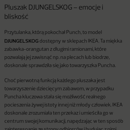
Pluszak DJUNGELSKOG – emocje i
bliskość
Przytulanka, którą pokochał Punch, to model
DJUNGELSKOG
dostępny w sklepach IKEA. Ta miękka
zabawka-orangutan z długimi ramionami, które
pozwalają jej zawisnąć np. na plecach lub biodrze,
doskonale sprawdziła się jako towarzyszka Puncha.
Choć pierwotną funkcją każdego pluszaka jest
towarzyszenie dziecięcym zabawom, w przypadku
Puncha kluczowa stała się możliwość realnego
pocieszenia żywej istoty innej niż młody człowiek. IKEA
doskonale zrozumiała ten przekaz i umieściła go w
centrum swojej komunikacji, napędzając w ten sposób
zainteresoanie ze strony odbiorców i budując z nimi