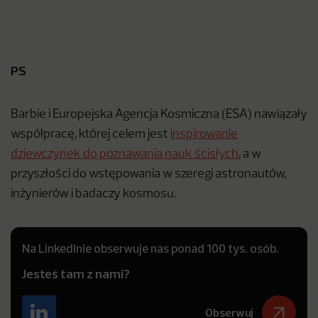
PS
Barbie i Europejska Agencja Kosmiczna (ESA) nawiązały
współpracę, której celem jest
inspirowanie
dziewczynek do poznawania nauk ścisłych
, a w
przyszłości do wstępowania w szeregi astronautów,
inżynierów i badaczy kosmosu.
Na LinkedInie obserwuje nas ponad 100 tys. osób.
Jesteś tam z nami?
Obserwuj