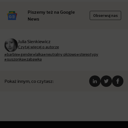
Piszemy też na Google
Obserwuj nas
News
Julia Sienkiewicz
Czytaj więcej o autorze
#barbie
#gender
#lalka
#neutralny płciowo
#stereotypy
#suszonka
#zabawka
Pokaż innym, co czytasz: