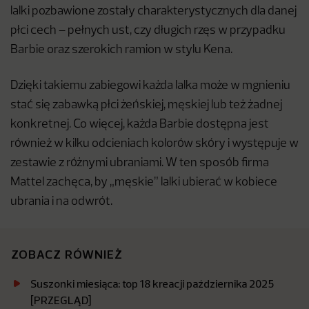
lalki pozbawione zostały charakterystycznych dla danej
płci cech – pełnych ust, czy długich rzęs w przypadku
Barbie oraz szerokich ramion w stylu Kena.
Dzięki takiemu zabiegowi każda lalka może w mgnieniu
stać się zabawką płci żeńskiej, męskiej lub też żadnej
konkretnej. Co więcej, każda Barbie dostępna jest
również w kilku odcieniach kolorów skóry i występuje w
zestawie z różnymi ubraniami. W ten sposób firma
Mattel zachęca, by „męskie” lalki ubierać w kobiece
ubrania i na odwrót.
ZOBACZ RÓWNIEŻ
Suszonki miesiąca: top 18 kreacji października 2025
[PRZEGLĄD]