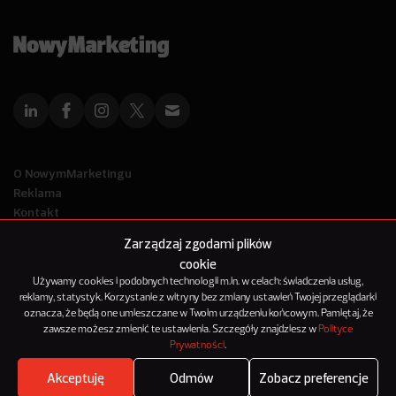
O NowymMarketingu
Reklama
Kontakt
Polityka Prywatności
Zarządzaj zgodami plików
Kanał RSS
cookie
Mapa artykułów
Używamy cookies i podobnych technologii m.in. w celach: świadczenia usług,
reklamy, statystyk. Korzystanie z witryny bez zmiany ustawień Twojej przeglądarki
oznacza, że będą one umieszczane w Twoim urządzeniu końcowym. Pamiętaj, że
© 2012-2025
zawsze możesz zmienić te ustawienia. Szczegóły znajdziesz w
Polityce
NowyMarketing jest marką 143Media Sp. z o.o.
Prywatności
.
Akceptuję
Odmów
Zobacz preferencje
Where's the beef?
Zobacz