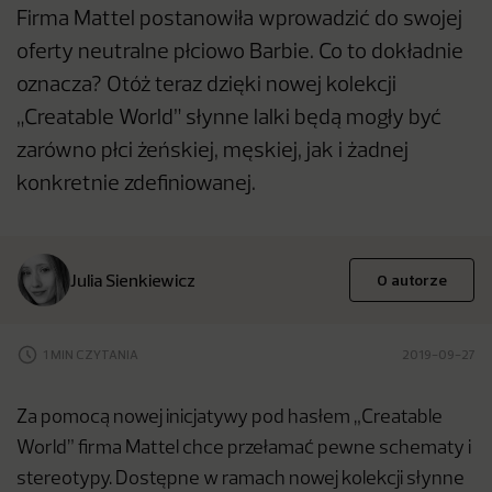
Firma Mattel postanowiła wprowadzić do swojej
oferty neutralne płciowo Barbie. Co to dokładnie
oznacza? Otóż teraz dzięki nowej kolekcji
„Creatable World” słynne lalki będą mogły być
zarówno płci żeńskiej, męskiej, jak i żadnej
konkretnie zdefiniowanej.
Julia Sienkiewicz
O autorze
1 MIN CZYTANIA
2019-09-27
Za pomocą nowej inicjatywy pod hasłem „Creatable
World” firma Mattel chce przełamać pewne schematy i
stereotypy. Dostępne w ramach nowej kolekcji słynne