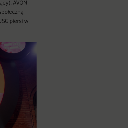
jący), AVON
społeczną,
USG piersi w