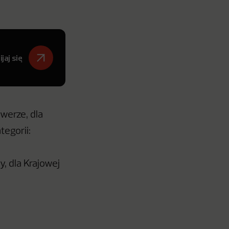
jaj się
werze, dla
egorii:
, dla Krajowej