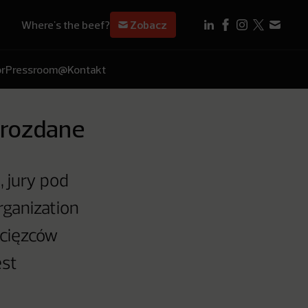
Where's the beef?
Zobacz
r
Pressroom
@Kontakt
 rozdane
, jury pod
ganization
ycięzców
est