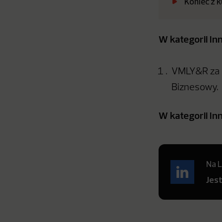
Koniec z 
W kategorii In
VMLY&R za F
Biznesowy.
W kategorii I
Na L
Jes