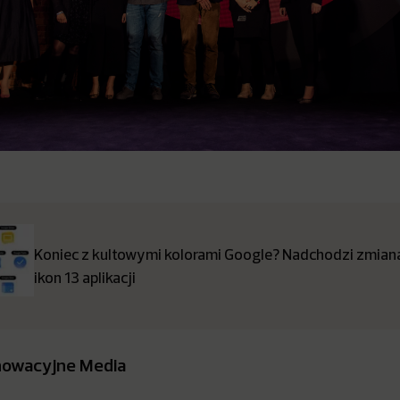
Koniec z kultowymi kolorami Google? Nadchodzi zmia
ikon 13 aplikacji
nowacyjne Media