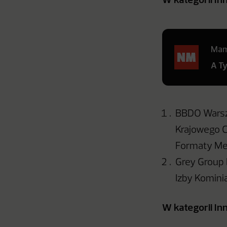
Mamy
A T
BBDO Warsza
Krajowego 
Formaty Me
Grey Group 
Izby Kominia
W kategorii I