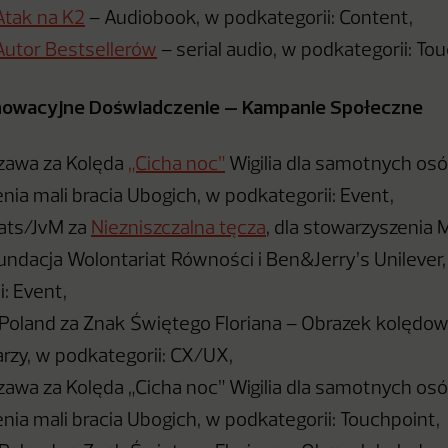
Atak na K2
– Audiobook, w podkategorii: Content,
Autor Bestsellerów
– serial audio, w podkategorii: To
nnowacyjne Doświadczenie – Kampanie Społeczne
awa za Kolęda
„Cicha noc”
Wigilia dla samotnych osó
nia mali bracia Ubogich, w podkategorii: Event,
ats/JvM za
Niezniszczalna tęcza
, dla stowarzyszenia 
undacja Wolontariat Równości i Ben&Jerry’s Unilever
: Event,
Poland za Znak Świętego Floriana – Obrazek kolędowy
arzy, w podkategorii: CX/UX,
wa za Kolęda „Cicha noc” Wigilia dla samotnych osó
nia mali bracia Ubogich, w podkategorii: Touchpoint,