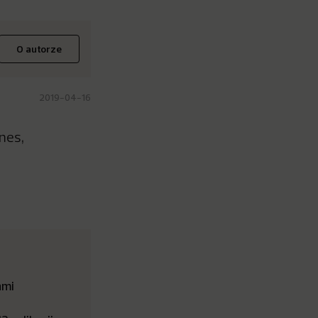
O autorze
2019-04-16
nes,
ami