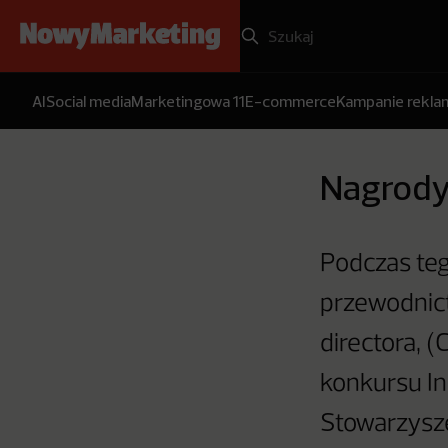
AI
Social media
Marketingowa 11
E-commerce
Kampanie rekl
Nagrody
Podczas teg
przewodnic
directora, 
konkursu In
Stowarzysz