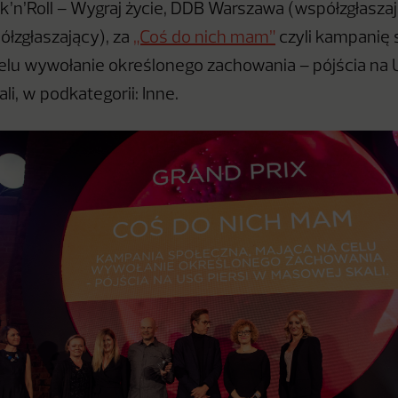
k’n’Roll – Wygraj życie, DDB Warszawa (współzgłasza
ółzgłaszający), za
„Coś do nich mam”
czyli kampanię 
elu wywołanie określonego zachowania – pójścia na 
i, w podkategorii: Inne.