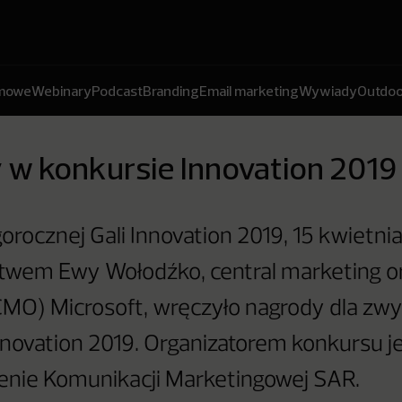
amowe
Webinary
Podcast
Branding
Email marketing
Wywiady
Outdoo
 w konkursie Innovation 2019
orocznej Gali Innovation 2019, 15 kwietnia
twem Ewy Wołodźko, central marketing or
(CMO) Microsoft, wręczyło nagrody dla zw
novation 2019. Organizatorem konkursu j
enie Komunikacji Marketingowej SAR.