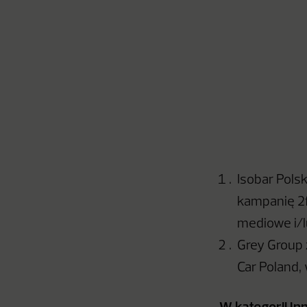
Isobar Pols
kampanię 2f
mediowe i/
Grey Group
Car Poland, 
W kategorii
In