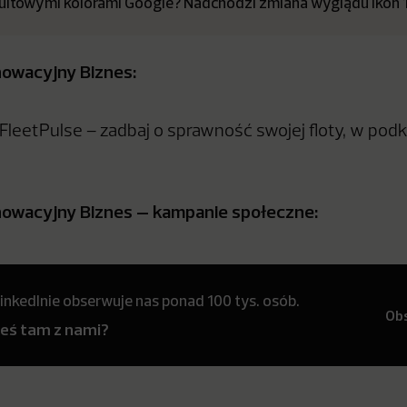
kultowymi kolorami Google? Nadchodzi zmiana wyglądu ikon 13
nowacyjny Biznes:
leetPulse – zadbaj o sprawność swojej floty, w podk
nnowacyjny Biznes – kampanie społeczne:
inkedInie obserwuje nas ponad 100 tys. osób.
Ob
teś tam z nami?