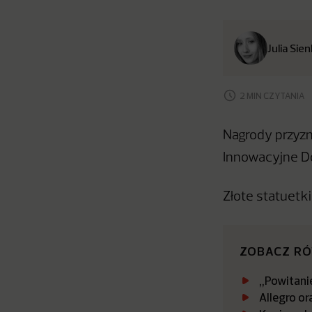
Julia Sie
2 MIN CZYTANIA
Nagrody przyzn
Innowacyjne Do
Złote statuetki
ZOBACZ R
„Powitanie
Allegro or