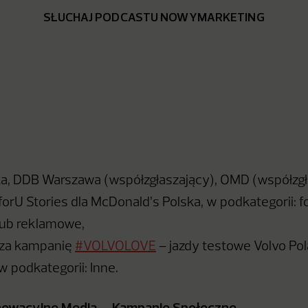
SŁUCHAJ PODCASTU NOWYMARKETING
ka, DDB Warszawa (współzgłaszający), OMD (współzgł
orU Stories dla McDonald’s Polska, w podkategorii: 
lub reklamowe,
 za kampanię
#VOLVOLOVE
– jazdy testowe Volvo Pol
w podkategorii: Inne.
nowacyjne Media – Kampanie Społeczne