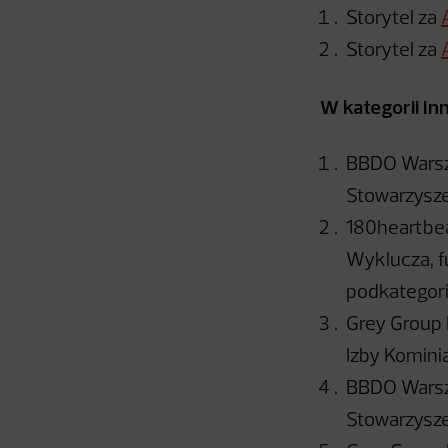
Storytel za
Storytel za
W kategorii I
BBDO Warsz
Stowarzysze
180heartbe
Wyklucza, f
podkategorii
Grey Group 
Izby Komini
BBDO Warsza
Stowarzysze