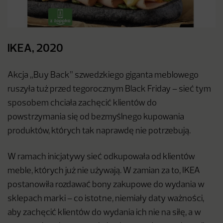
IKEA, 2020
Akcja „Buy Back” szwedzkiego giganta meblowego
ruszyła tuż przed tegorocznym Black Friday – sieć tym
sposobem chciała zachęcić klientów do
powstrzymania się od bezmyślnego kupowania
produktów, których tak naprawdę nie potrzebują.
W ramach inicjatywy sieć odkupowała od klientów
meble, których już nie używają. W zamian za to, IKEA
postanowiła rozdawać bony zakupowe do wydania w
sklepach marki – co istotne, niemiały daty ważności,
aby zachęcić klientów do wydania ich nie na siłę, a w