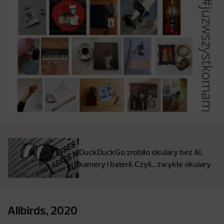
DuckDuckGo zrobiło okulary bez AI,
kamery i baterii. Czyli… zwykłe okulary
Allbirds, 2020