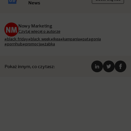
News
Nowy Marketing
Czytaj więcej o autorze
#black friday
#black week
#ikea
#kampania
#patagonia
#pornhub
#promocja
#żabka
Pokaż innym, co czytasz: