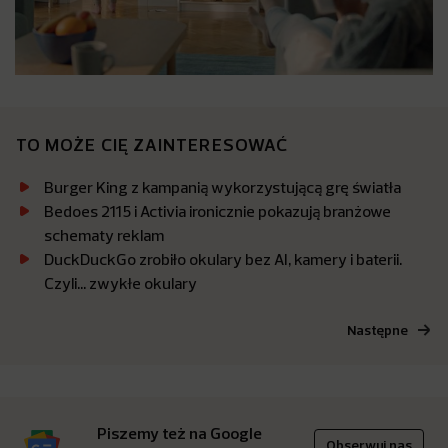
TO MOŻE CIĘ ZAINTERESOWAĆ
Burger King z kampanią wykorzystującą grę światła
Bedoes 2115 i Activia ironicznie pokazują branżowe
schematy reklam
DuckDuckGo zrobiło okulary bez AI, kamery i baterii.
Czyli… zwykłe okulary
Następne
Piszemy też na Google
Obserwuj nas