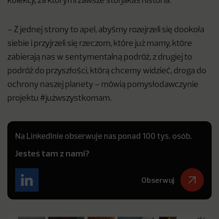
kolekcji, za którymi zawsze stoi jakaś historia.
– Z jednej strony to apel, abyśmy rozejrzeli się dookoła
siebie i przyjrzeli się rzeczom, które już mamy, które
zabierają nas w sentymentalną podróż, z drugiej to
podróż do przyszłości, którą chcemy widzieć, droga do
ochrony naszej planety – mówią pomysłodawczynie
projektu #jużwszystkomam.
Na LinkedInie obserwuje nas ponad 100 tys. osób.
Jesteś tam z nami?
Obserwuj