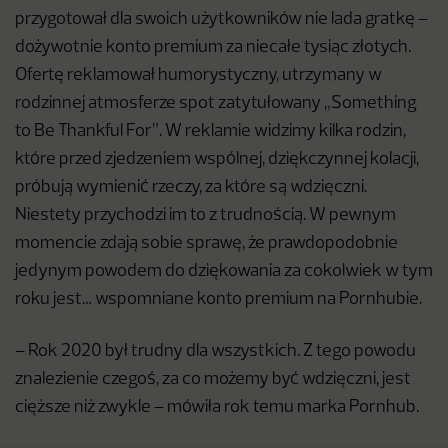
przygotował dla swoich użytkowników nie lada gratkę –
dożywotnie konto premium za niecałe tysiąc złotych.
Ofertę reklamował humorystyczny, utrzymany w
rodzinnej atmosferze spot zatytułowany „Something
to Be Thankful For”. W reklamie widzimy kilka rodzin,
które przed zjedzeniem wspólnej, dziękczynnej kolacji,
próbują wymienić rzeczy, za które są wdzięczni.
Niestety przychodzi im to z trudnością. W pewnym
momencie zdają sobie sprawę, że prawdopodobnie
jedynym powodem do dziękowania za cokolwiek w tym
roku jest… wspomniane konto premium na Pornhubie.
– Rok 2020 był trudny dla wszystkich. Z tego powodu
znalezienie czegoś, za co możemy być wdzięczni, jest
cięższe niż zwykle – mówiła rok temu marka Pornhub.