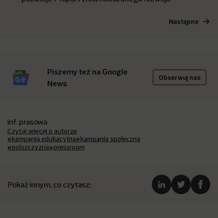
Następne
Piszemy też na Google
Obserwuj nas
News
inf. prasowa
Czytaj więcej o autorze
#kampania edukacyjna
#kampania społeczna
#polszczyzna
#pressroom
Pokaż innym, co czytasz: