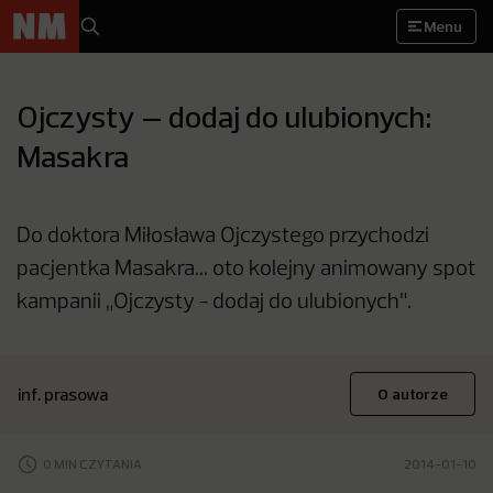
Menu
Ojczysty – dodaj do ulubionych:
Masakra
Do doktora Miłosława Ojczystego przychodzi
pacjentka Masakra... oto kolejny animowany spot
kampanii „Ojczysty - dodaj do ulubionych".
inf. prasowa
O autorze
0 MIN CZYTANIA
2014-01-10